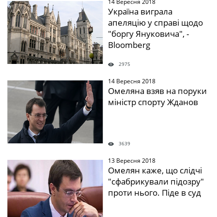
14 Вересня 2018
" />
Україна виграла
апеляцію у справі щодо
"боргу Януковича", -
Bloomberg
2975
14 Вересня 2018
" />
Омеляна взяв на поруки
міністр спорту Жданов
3639
13 Вересня 2018
" />
Омелян каже, що слідчі
"сфабрикували підозру"
проти нього. Піде в суд