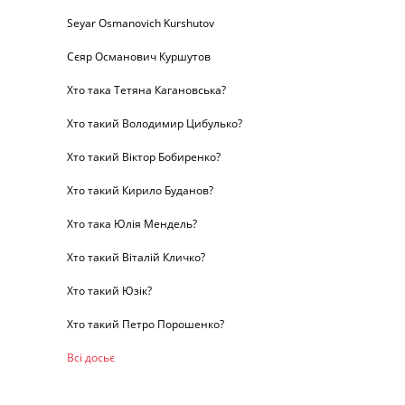
Seyar Osmanovich Kurshutov
Сєяр Османович Куршутов
Хто така Тетяна Кагановська?
Хто такий Володимир Цибулько?
Хто такий Віктор Бобиренко?
Хто такий Кирило Буданов?
Хто така Юлія Мендель?
Хто такий Віталій Кличко?
Хто такий Юзік?
Хто такий Петро Порошенко?
Всі досьє