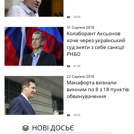
3333
31 Серпня 2018
" />
Колаборант Аксьонов
хоче через український
суд зняти з себе санкції
РНБО
4133
22 Серпня 2018
" />
Манафорта визнали
винним по 8 з 18 пунктів
обвинувачення
3253
НОВІ ДОСЬЄ