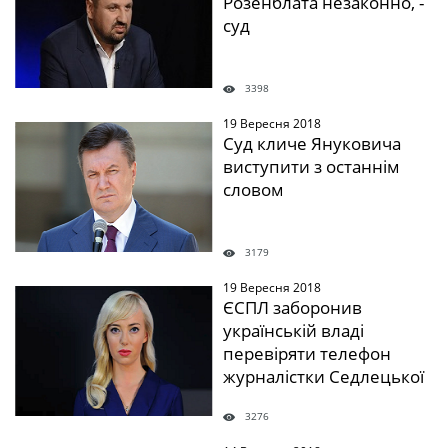
Розенблата незаконно, -
суд
3398
19 Вересня 2018
" />
Суд кличе Януковича
виступити з останнім
словом
3179
19 Вересня 2018
" />
ЄСПЛ заборонив
українській владі
перевіряти телефон
журналістки Седлецької
3276