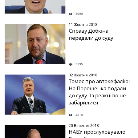
3090
11 Жовтня 2018
" />
Справу Добкіна
передали до суду
3195
02 Жовтня 2018
" />
Томос про автокефалію:
На Порошенка подали
до суду. Із реакцією не
забарилися
4210
20 Вересня 2018
" />
НАБУ прослуховувало