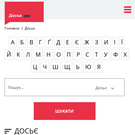
Головна
Досьє
А
Б
В
Г
Ґ
Д
Е
Є
Ж
З
И
І
Ї
Й
К
Л
М
Н
О
П
Р
С
Т
У
Ф
Х
Ц
Ч
Ш
Щ
Ь
Ю
Я
Досьє
ШУКАТИ
ДОСЬЄ