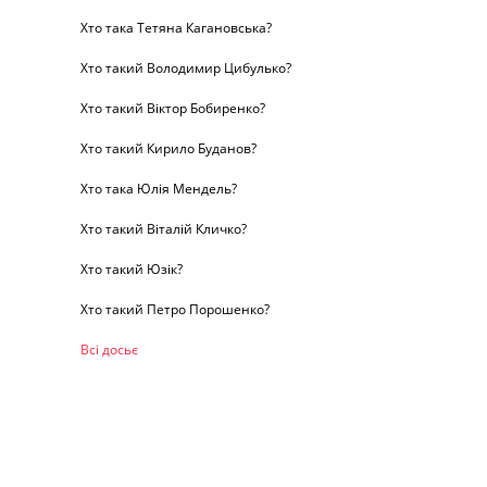
Хто така Тетяна Кагановська?
Хто такий Володимир Цибулько?
Хто такий Віктор Бобиренко?
Хто такий Кирило Буданов?
Хто така Юлія Мендель?
Хто такий Віталій Кличко?
Хто такий Юзік?
Хто такий Петро Порошенко?
Всі досьє