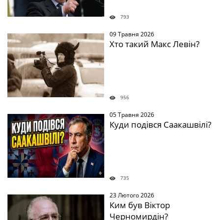
793
09 Травня 2026
Хто такий Макс Левін?
956
05 Травня 2026
Куди подівся Саакашвілі?
735
23 Лютого 2026
Ким був Віктор
Черномирдін?