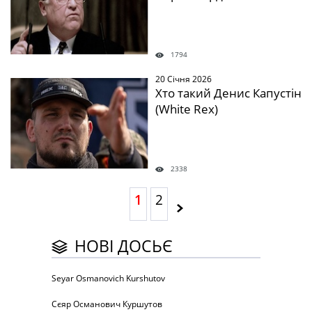
1794
20 Січня 2026
Хто такий Денис Капустін
(White Rex)
2338
1
2
НОВІ ДОСЬЄ
Seyar Osmanovich Kurshutov
Сєяр Османович Куршутов