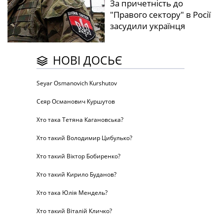
За причетність до
"Правого сектору" в Росії
засудили українця
НОВІ ДОСЬЄ
Seyar Osmanovich Kurshutov
Сєяр Османович Куршутов
Хто така Тетяна Кагановська?
Хто такий Володимир Цибулько?
Хто такий Віктор Бобиренко?
Хто такий Кирило Буданов?
Хто така Юлія Мендель?
Хто такий Віталій Кличко?