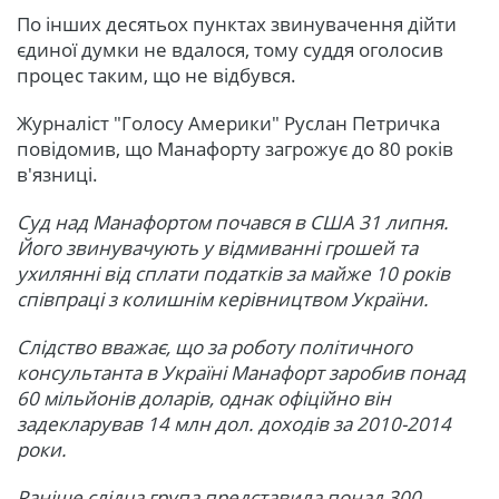
По інших десятьох пунктах звинувачення дійти
єдиної думки не вдалося, тому суддя оголосив
процес таким, що не відбувся.
Журналіст "Голосу Америки" Руслан Петричка
повідомив, що Манафорту загрожує до 80 років
в'язниці.
Суд над Манафортом почався в США 31 липня.
Його звинувачують у відмиванні грошей та
ухилянні від сплати податків за майже 10 років
співпраці з колишнім керівництвом України.
Слідство вважає, що за роботу політичного
консультанта в Україні Манафорт заробив понад
60 мільйонів доларів, однак офіційно він
задекларував 14 млн дол. доходів за 2010-2014
роки.
Раніше слідча група представила понад 300