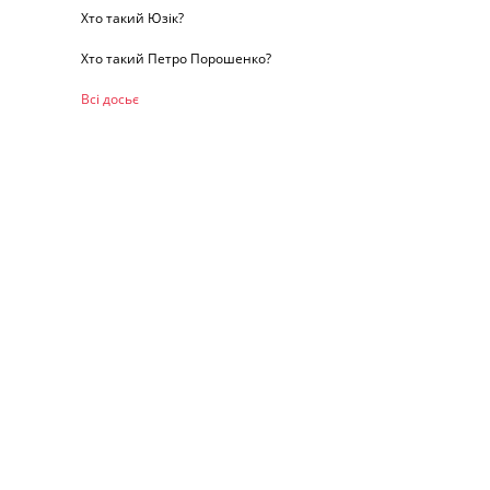
Хто такий Юзік?
Хто такий Петро Порошенко?
Всі досьє