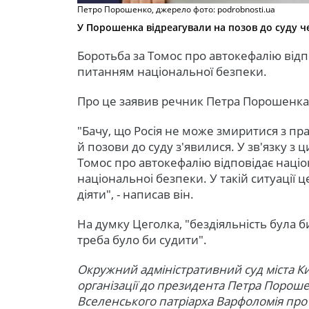
Петро Порошенко, джерело фото: podrobnosti.ua
У Порошенка відреагували на позов до суду ч
Боротьба за Томос про автокефалію відп
питанням національної безпеки.
Про це заявив речник Петра Порошенка 
"Бачу, що Росія не може змиритися з пр
й позови до суду з'явилися. У зв'язку з
Томос про автокефалію відповідає наці
національноі безпеки. У такій ситуації 
діяти", - написав він.
На думку Цеголка, "бездіяльність була б
треба було би судити".
Окружний адміністративний суд міста Ки
організації до президента Петра Порош
Вселенського патріарха Варфоломія про