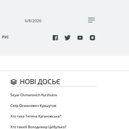
6/8/2026
РУC
НОВІ ДОСЬЄ
Seyar Osmanovich Kurshutov
Сєяр Османович Куршутов
Хто така Тетяна Кагановська?
Хто такий Володимир Цибулько?