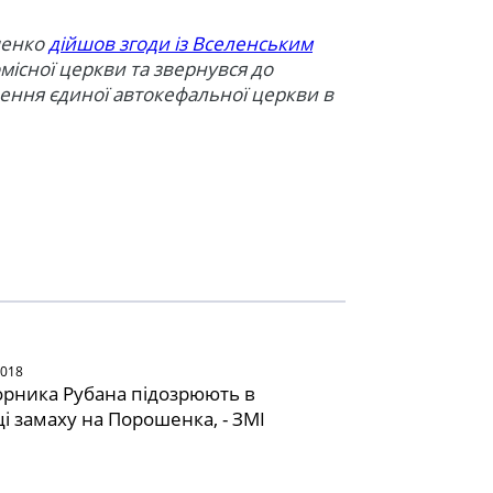
шенко
дійшов згоди із Вселенським
місної церкви та звернувся до
рення єдиної автокефальної церкви в
2018
рника Рубана підозрюють в
ці замаху на Порошенка, - ЗМІ