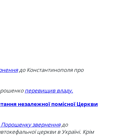
ернення
до Константинополя про
Порошенко
перевищив владу.
итання незалежної помісної Церкви
 Порошенку звернення
до
токефальної церкви в Україні. Крім