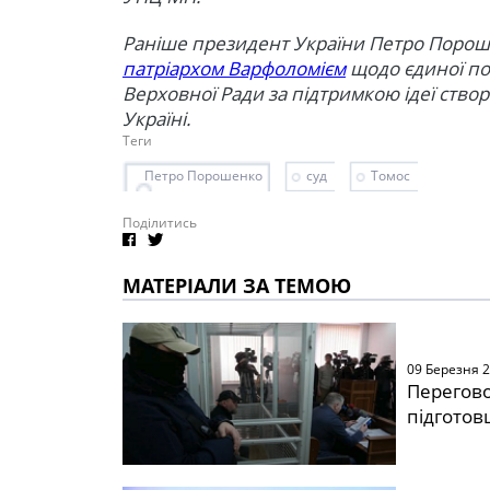
Раніше президент України Петро Поро
патріархом Варфоломієм
щодо єдиної по
Верховної Ради за підтримкою ідеї ство
Україні.
Теги
Петро Порошенко
суд
Томос
Поділитись
МАТЕРІАЛИ ЗА ТЕМОЮ
09 Березня 
Перегово
підготов