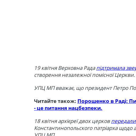
19 квітня Верховна Рада
підтримала зв
створення незалежної помісної Церкви.
УПЦ МП вважає, що президент Петро 
Читайте також:
Порошенко в Раді: П
- це питання нацбезпеки.
18 квітня архієреї двох церков
передали
Константинопольского патріарха щодо ав
УПЦ МП.