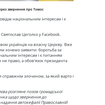
ерез звернення про Томос
овідає національним інтересам і є
Святослав Цеголко у Facebook.
авом українців на власну Церкву. Вже
 цим хочемо заявити: боротьба за
ональним інтересам і є питанням
це не право, а обов'язок президента
и справжнім злочином, за який варто і
єва розгляне позов громадської
енка щодо звернення до
 надання автокефалії Православній