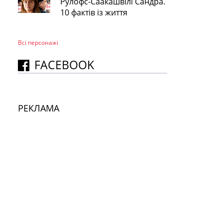
Рулофс-Саакашвілі Сандра.
10 фактів із життя
Всі персонажi
FACEBOOK
РЕКЛАМА