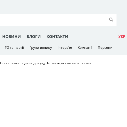
НОВИНИ
БЛОГИ
КОНТАКТИ
УКР
ГО та партії
Групи впливу
Інтерв'ю
Компанії
Персони
 Порошенка подали до суду. Із реакцією не забарилися