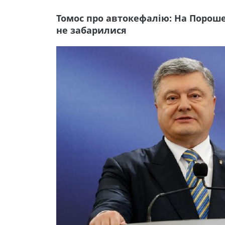
Томос про автокефалію: На Порошен
не забарилися