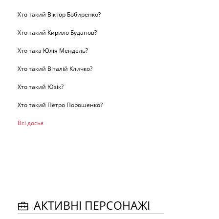
Хто такий Віктор Бобиренко?
Хто такий Кирило Буданов?
Хто така Юлія Мендель?
Хто такий Віталій Кличко?
Хто такий Юзік?
Хто такий Петро Порошенко?
Всі досьє
АКТИВНІ ПЕРСОНАЖІ