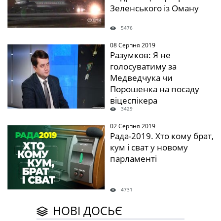
Зеленського із Оману
5476
08 Серпня 2019
" />
Разумков: Я не
голосуватиму за
Медведчука чи
Порошенка на посаду
віцеспікера
3429
02 Серпня 2019
" />
Рада-2019. Хто кому брат,
кум і сват у новому
парламенті
4731
НОВІ ДОСЬЄ