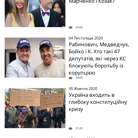
Марченко і Козак?
5040
04 Листопада 2020
" />
Рабинович, Медведчук,
Бойко і К. Хто такі 47
депутатів, які через КС
блокують боротьбу із
корупцією
3886
30 Жовтня 2020
" />
Україна входить в
глибоку конституційну
кризу
3149