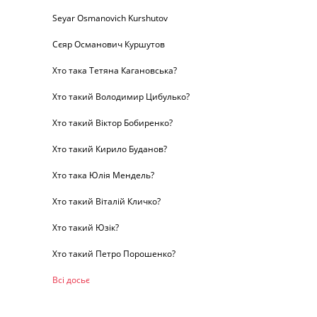
Seyar Osmanovich Kurshutov
Сєяр Османович Куршутов
Хто така Тетяна Кагановська?
Хто такий Володимир Цибулько?
Хто такий Віктор Бобиренко?
Хто такий Кирило Буданов?
Хто така Юлія Мендель?
Хто такий Віталій Кличко?
Хто такий Юзік?
Хто такий Петро Порошенко?
Всі досьє