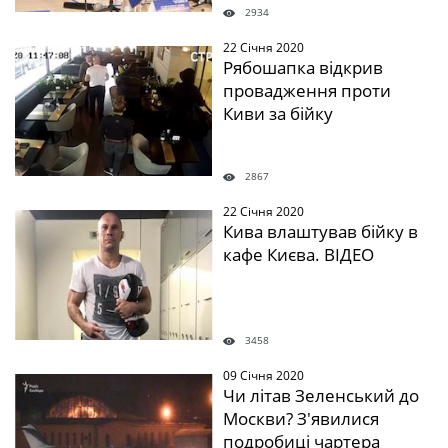
2934
22 Січня 2020
" />
Рябошапка відкрив
провадження проти
Киви за бійку
2867
22 Січня 2020
" />
Кива влаштував бійку в
кафе Києва. ВІДЕО
3458
09 Січня 2020
" />
Чи літав Зеленський до
Москви? З'явилися
подробиці чартера