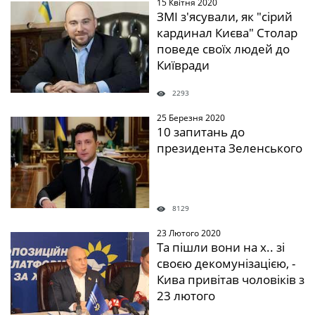
15 Квітня 2020
" />
ЗМІ з'ясували, як "сірий
кардинал Києва" Столар
поведе своїх людей до
Київради
2293
25 Березня 2020
" />
10 запитань до
президента Зеленського
8129
23 Лютого 2020
" />
Та пішли вони на х.. зі
своєю декомунізацією, -
Кива привітав чоловіків з
23 лютого