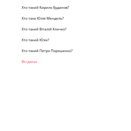
Хто такий Кирило Буданов?
Хто така Юлія Мендель?
Хто такий Віталій Кличко?
Хто такий Юзік?
Хто такий Петро Порошенко?
Всі досьє