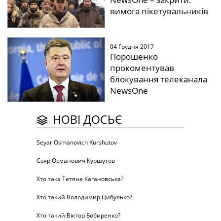
вимога пікетувальників
04 Грудня 2017
Порошенко
прокоментував
блокування телеканала
NewsOne
НОВІ ДОСЬЄ
Seyar Osmanovich Kurshutov
Сєяр Османович Куршутов
Хто така Тетяна Кагановська?
Хто такий Володимир Цибулько?
Хто такий Віктор Бобиренко?