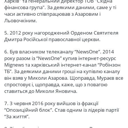
Харків" та генеральний директор ТОВ "Східна
фінансова група". За деякими даними, саме у ті
часи активно співпрацював з Азаровим і
Льовочкіним.
5. 2012 року нагороджений Орденом Святителя
Дмитра Російської православної церкви.
6. Був власником телеканалу “NewsOne”. 2014
року разом із “NewsOne” купив інтернет-ресурс
Mignews та харківський інтернет-канал “Робінзон
ТБ”. За деякими даними гроші на купівлю каналу
він взяв у Миколи Азарова. Щоправда, Мураєв все
спростовує і, щоправда, каже, що з повагою
ставиться до Миколи Яновича.
7. 3 червня 2016 року вийшов із фракції
“Опозиційний блок”. Став одним із лідерів партії
“За життя”.