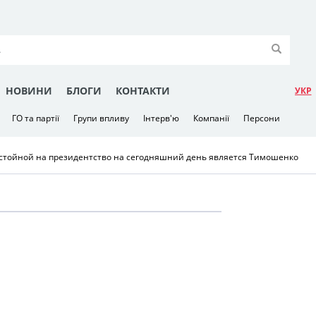
НОВИНИ
БЛОГИ
КОНТАКТИ
УКР
ГО та партії
Групи впливу
Інтерв'ю
Компанії
Персони
стойной на президентство на сегодняшний день является Тимошенко