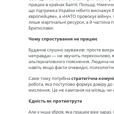
працює в країнах Балтії, Польщі, Німеч
що підтримка України нібито виснажує 
європейцям», а «НАТО провокує війну». 
лише маргінальні ресурси, а й частина 
Братислави.
Чому спростування не працює
Буданов слушно зауважив: просте викри
неправда» — не звучить переконливо, як
альтернативного пояснення. Людина не 
навіть якщо факти очевидні, психологіч
Саме тому потрібна
стратегічна комун
робота, яка поступово формує довіру до
мислення. Це не кампанія на місяць чи н
Єдність як протиотрута
Але є інша зброя, яка працює вже зараз.