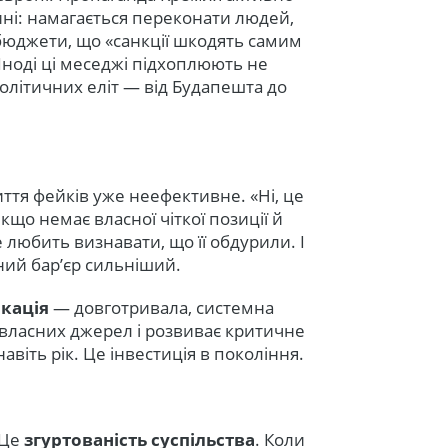
чині: намагається переконати людей,
бюджети, що «санкції шкодять самим
Іноді ці меседжі підхоплюють не
політичних еліт — від Будапешта до
ття фейків уже неефективне. «Ні, це
що немає власної чіткої позиції й
любить визнавати, що її обдурили. І
ний бар’єр сильніший.
ікація
— довготривала, системна
 власних джерел і розвиває критичне
авіть рік. Це інвестиція в покоління.
 Це
згуртованість суспільства
. Коли