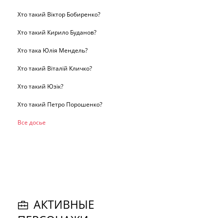
Хто такий Віктор Бобиренко?
Хто такий Кирило Буданов?
Хто така Юлія Мендель?
Хто такий Віталій Кличко?
Хто такий Юзік?
Хто такий Петро Порошенко?
Все досье
АКТИВНЫЕ