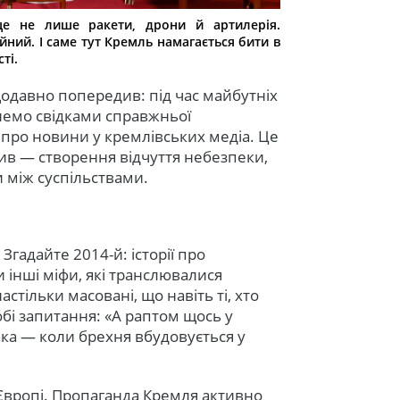
це не лише ракети, дрони й артилерія.
ний. І саме тут Кремль намагається бити в
ті.
давно попередив: під час майбутніх
анемо свідками справжньої
 про новини у кремлівських медіа. Це
ив — створення відчуття небезпеки,
и між суспільствами.
Згадайте 2014-й: історії про
и інші міфи, які транслювалися
стільки масовані, що навіть ті, хто
обі запитання: «А раптом щось у
така — коли брехня вбудовується у
Європі. Пропаганда Кремля активно