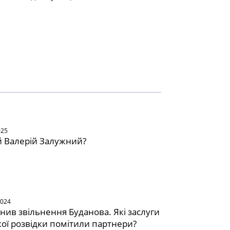
025
й Валерій Залужний?
2024
инив звільнення Буданова. Які заслуги
кої розвідки помітили партнери?