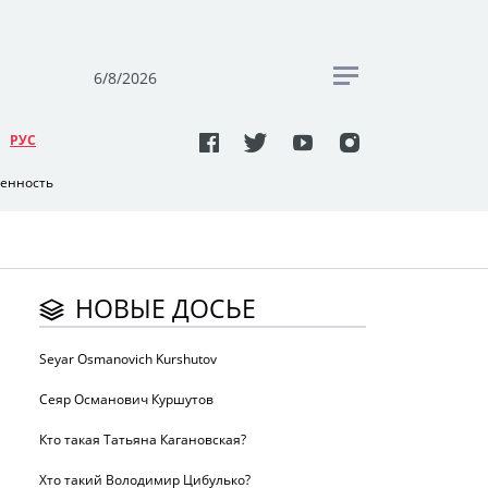
6/8/2026
РУC
венность
НОВЫЕ ДОСЬЕ
Seyar Osmanovich Kurshutov
Сеяр Османович Куршутов
Кто такая Татьяна Кагановская?
Хто такий Володимир Цибулько?