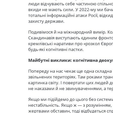
люди відчувають себе частиною спільної
вкиди не мають сили. У 2022-му ми бачи
тотальні інформаційні атаки Росії, відк
захисту держави.
Подивімося й на міжнародний вимір. Кол
Скандинавія виступають єдиним фронтом
кремлівські наративи про «розкол Євро
будь-які когнітивні пастки.
Майбутні виклики: когнітивна деоку
Попереду на нас чекає ще одна складна 
звільнених територіях. Там роками тр
картинка світу. І повертати цих людей д
не наказами й не звинуваченнями, а те
Якщо ми підійдемо до цього без систе
нестабільність. Якщо ж — з розумінням, 
жертвами обставин, тоді відбудеться с