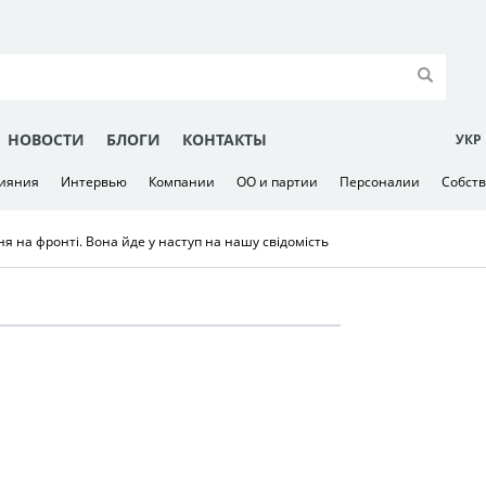
НОВОСТИ
БЛОГИ
КОНТАКТЫ
УКР
лияния
Интервью
Компании
ОО и партии
Персоналии
Собст
ня на фронті. Вона йде у наступ на нашу свідомість