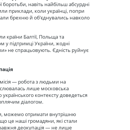
 боротьби, навіть найбільш абсурдні
ли приклади, коли українці, попри
идали брехню й об’єднувались навколо
и країни Балтії, Польща та
 у підтримці України, жодні
пи» не спрацьовують. Єдність руйнує
пація
місія — робота з людьми на
анслювалась лише московська
о українського контексту доведеться
рплячим діалогом.
ми, можемо отримати внутрішню
що це наші громадяни, які стали
правжня деокупація — не лише