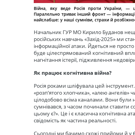
Війна, яку веде Росія проти України, — 
Паралельно триває інший фронт — інформацій
найслабше: у наші сумніви, страхи й розбіжнос
Начальник ГУР МО Кирило Буданов нещо
російських навчань «Захід-2025» ми ст
інформаційної атаки. Йдеться не просто
буде цілеспрямований когнітивний впл
нагнітання істерії, підживлення недовір
Як працює когнітивна війна?
Росія роками шліфувала цей інструмент. 
«розп’ятого хлопчика», «алею ангелів» ч
цілодобово всіма каналами. Вони були на
сумнівався, з часом починали ставити с
цьому є?». Це і є класична когнітивна а
свідомість як частина реальності.
Сьогодні ми бачимо схожі прийоми й у 