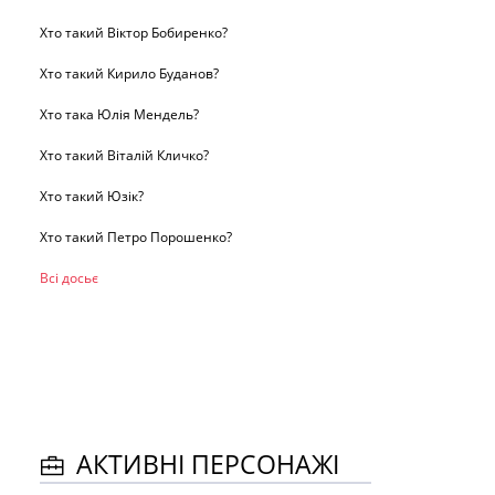
Хто такий Віктор Бобиренко?
Хто такий Кирило Буданов?
Хто така Юлія Мендель?
Хто такий Віталій Кличко?
Хто такий Юзік?
Хто такий Петро Порошенко?
Всі досьє
АКТИВНІ ПЕРСОНАЖІ