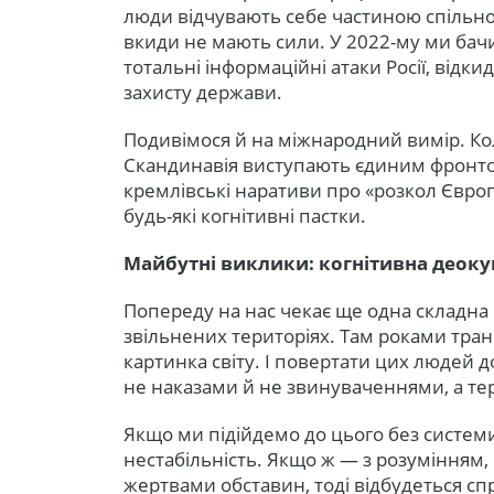
люди відчувають себе частиною спільної
вкиди не мають сили. У 2022-му ми бачи
тотальні інформаційні атаки Росії, відк
захисту держави.
Подивімося й на міжнародний вимір. Кол
Скандинавія виступають єдиним фронтом
кремлівські наративи про «розкол Євро
будь-які когнітивні пастки.
Майбутні виклики: когнітивна деоку
Попереду на нас чекає ще одна складна 
звільнених територіях. Там роками тр
картинка світу. І повертати цих людей д
не наказами й не звинуваченнями, а те
Якщо ми підійдемо до цього без систе
нестабільність. Якщо ж — з розумінням, 
жертвами обставин, тоді відбудеться с