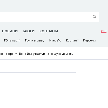
НОВИНИ
БЛОГИ
КОНТАКТИ
УКР
ГО та партії
Групи впливу
Інтерв'ю
Компанії
Персони
ня на фронті. Вона йде у наступ на нашу свідомість