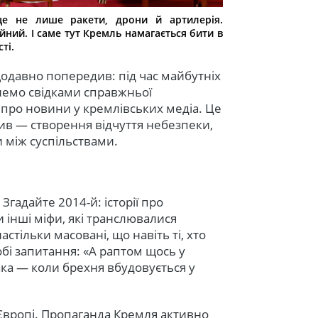
це не лише ракети, дрони й артилерія.
ний. І саме тут Кремль намагається бити в
ті.
давно попередив: під час майбутніх
анемо свідками справжньої
 про новини у кремлівських медіа. Це
ив — створення відчуття небезпеки,
и між суспільствами.
Згадайте 2014-й: історії про
и інші міфи, які транслювалися
стільки масовані, що навіть ті, хто
обі запитання: «А раптом щось у
така — коли брехня вбудовується у
Європі. Пропаганда Кремля активно