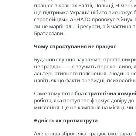
працює в країнах Балтії, Польщі, Німеч
що підтримка України нібито виснажує 
європейцям», а «НАТО провокує війну». 
лише маргінальні ресурси, а й частина 
Братислави.
Чому спростування не працює
Буданов слушно зауважив: просте викри
неправда» — не звучить переконливо, як
альтернативного пояснення. Людина не 
навіть якщо факти очевидні, психологіч
Саме тому потрібна
стратегічна комун
робота, яка поступово формує довіру до
мислення. Це не кампанія на місяць чи н
Єдність як протиотрута
Але є інша зброя, яка працює вже зараз.