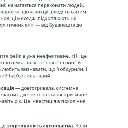
чині: намагається переконати людей,
бюджети, що «санкції шкодять самим
Іноді ці меседжі підхоплюють не
політичних еліт — від Будапешта до
ття фейків уже неефективне. «Ні, це
що немає власної чіткої позиції й
любить визнавати, що її обдурили. І
ний бар’єр сильніший.
ікація
— довготривала, системна
 власних джерел і розвиває критичне
авіть рік. Це інвестиція в покоління.
 Це
згуртованість суспільства
. Коли