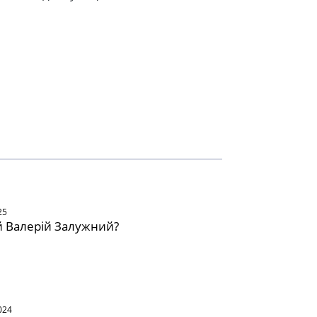
25
й Валерій Залужний?
024