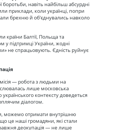
 боротьби, навіть найбільш абсурдні
ли приклади, коли українці, попри
идали брехню й об’єднувались навколо
и країни Балтії, Польща та
 у підтримці України, жодні
пи» не спрацьовують. Єдність руйнує
пація
місія — робота з людьми на
анслювалась лише московська
о українського контексту доведеться
рплячим діалогом.
ми, можемо отримати внутрішню
що це наші громадяни, які стали
правжня деокупація — не лише