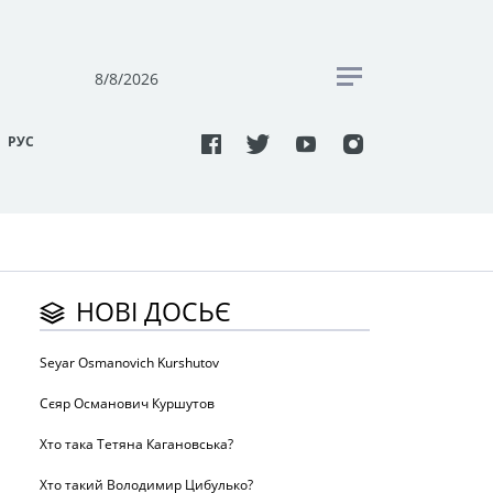
8/8/2026
РУC
НОВІ ДОСЬЄ
Seyar Osmanovich Kurshutov
Сєяр Османович Куршутов
Хто така Тетяна Кагановська?
Хто такий Володимир Цибулько?