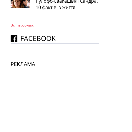
Рулофс-Саакашвілі Сандра.
10 фактів із життя
Всі персонажi
FACEBOOK
РЕКЛАМА