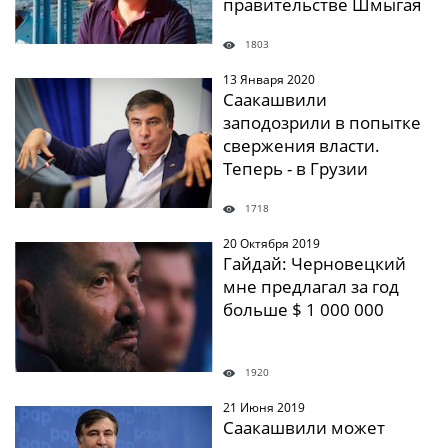
правительстве Шмыгая
1803
13 Января 2020
" />
Саакашвили
заподозрили в попытке
свержения власти.
Теперь - в Грузии
1718
20 Октября 2019
" />
Гайдай: Черновецкий
мне предлагал за год
больше $ 1 000 000
1920
21 Июня 2019
" />
Саакашвили может