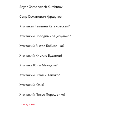
Seyar Osmanovich Kurshutov
Сеяр Османович Куршутов
Кто такая Татьяна Кагановская?
Хто такий Володимир Цибулько?
Хто такий Віктор Бобиренко?
Хто такий Кирило Буданов?
Хто така Юлія Мендель?
Хто такий Віталій Кличко?
Хто такий Юзік?
Хто такий Петро Порошенко?
Все досье