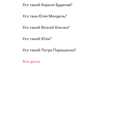
Хто такий Кирило Буданов?
Хто така Юлія Мендель?
Хто такий Віталій Кличко?
Хто такий Юзік?
Хто такий Петро Порошенко?
Все досье