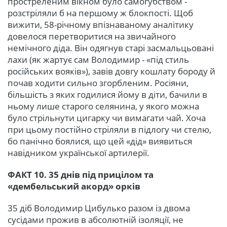
простреленим вікном було самогубством -
розстріляли б на першому ж блокпості. Щоб
вижити, 58-річному впізнаваному аналітику
довелося перетворитися на звичайного
немічного діда. Він одягнув старі засмальцьовані
лахи (як жартує сам Володимир - «під стиль
російських вояків»), завів довгу кошлату бороду й
почав ходити сильно згорбленим. Росіяни,
більшість з яких годилися йому в діти, бачили в
ньому лише старого селянина, у якого можна
було стрільнути цигарку чи вимагати чай. Хоча
при цьому постійно стріляли в підлогу чи стелю,
бо панічно боялися, що цей «дід» виявиться
навідником української артилерії.
ФАКТ 10. 35 днів під прицілом та
«дембельський акорд» орків
35 діб Володимир Цибулько разом із двома
сусідами прожив в абсолютній ізоляції, не