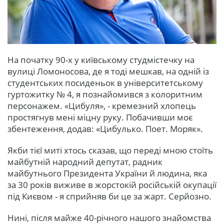
На початку 90-х у київському студмістечку на
вулиці Ломоносова, де я тоді мешкав, на одній із
студентських посиденьок в університетському
гуртожитку № 4, я познайомився з колоритним
персонажем. «Цибуля», - кремезний хлопець
простягнув мені міцну руку. Побачивши моє
збентеження, додав: «Цибулько. Поет. Моряк».
Якби тієї миті хтось сказав, що переді мною стоїть
майбутній народний депутат, радник
майбутнього Президента України й людина, яка
за 30 років виживе в жорстокій російській окупації
під Києвом - я сприйняв би це за жарт. Серйозно.
Нині, після майже 40-річного нашого знайомства