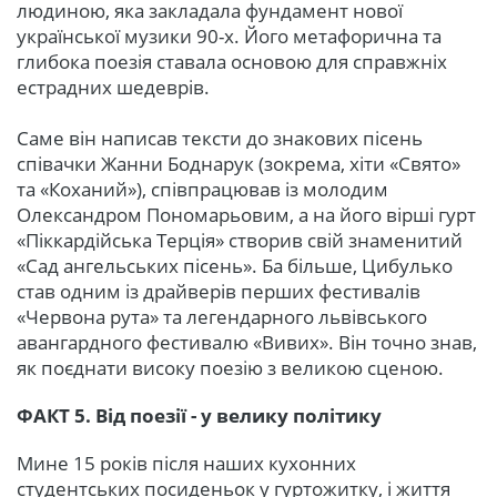
людиною, яка закладала фундамент нової
української музики 90-х. Його метафорична та
глибока поезія ставала основою для справжніх
естрадних шедеврів.
Саме він написав тексти до знакових пісень
співачки Жанни Боднарук (зокрема, хіти «Свято»
та «Коханий»), співпрацював із молодим
Олександром Пономарьовим, а на його вірші гурт
«Піккардійська Терція» створив свій знаменитий
«Сад ангельських пісень». Ба більше, Цибулько
став одним із драйверів перших фестивалів
«Червона рута» та легендарного львівського
авангардного фестивалю «Вивих». Він точно знав,
як поєднати високу поезію з великою сценою.
ФАКТ 5. Від поезії - у велику політику
Мине 15 років після наших кухонних
студентських посиденьок у гуртожитку, і життя