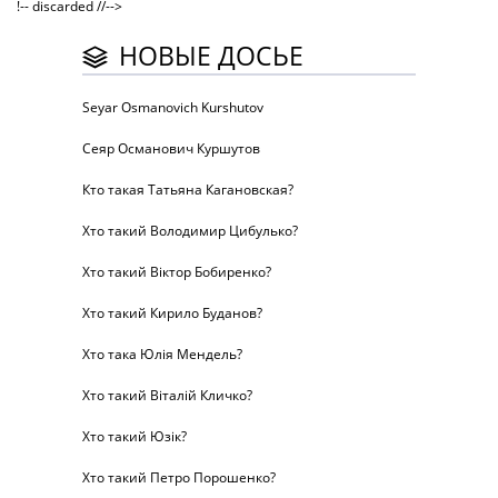
!-- discarded //-->
НОВЫЕ ДОСЬЕ
Seyar Osmanovich Kurshutov
Сеяр Османович Куршутов
Кто такая Татьяна Кагановская?
Хто такий Володимир Цибулько?
Хто такий Віктор Бобиренко?
Хто такий Кирило Буданов?
Хто така Юлія Мендель?
Хто такий Віталій Кличко?
Хто такий Юзік?
Хто такий Петро Порошенко?