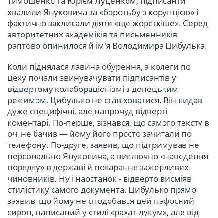
Тимошенко та Юрієм Луценком, підписанти
хвалили Януковича за «боротьбу з корупцією» і
фактично закликали діяти «ще жорсткіше». Серед
авторитетних академіків та письменників
раптово опинилося й ім'я Володимира Цибулька.
Коли піднялася лавина обурення, а колеги по
цеху почали звинувачувати підписантів у
відвертому колабораціонізмі з донецьким
режимом, Цибулько не став ховатися. Він видав
дуже специфічні, але напрочуд відверті
коментарі. По-перше, зізнався, що самого тексту в
очі не бачив — йому його просто зачитали по
телефону. По-друге, заявив, що підтримував не
персонально Януковича, а виключно «наведення
порядку» в державі й покарання зажерливих
чиновників. Ну і наостанок - відверто висміяв
стилістику самого документа. Цибулько прямо
заявив, що йому не сподобався цей пафосний
сироп, написаний у стилі «рахат-лукум», але від