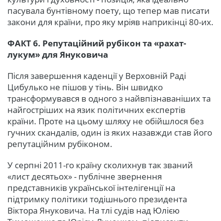
пасувала бунтівному поету, що тепер мав писати
закони для країни, про яку мріяв наприкінці 80-их.
ФАКТ 6. Репутаційний рубікон та «рахат-
лукум» для Януковича
Після завершення каденції у Верховній Раді
Цибулько не пішов у тінь. Він швидко
трансформувався в одного з найвпізнаваніших та
найгостріших на язик політичних експертів
країни. Проте на цьому шляху не обійшлося без
гучних скандалів, один із яких назавжди став його
репутаційним рубіконом.
У серпні 2011-го країну сколихнув так званий
«лист десятьох» - публічне звернення
представників української інтелігенції на
підтримку політики тодішнього президента
Віктора Януковича. На тлі судів над Юлією