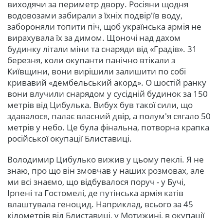
виходячи за периметр двору. Росіяни щодня
водовозами забирали з їхніх подвір'їв воду,
забороняли топити піч, щоб українська армія не
вирахувала їх за димом. Щоночі над дахом
будинку літали міни та снаряди від «Градів». 31
березня, коли окупанти панічно втікали з
Київщини, вони вирішили залишити по собі
кривавий «дембельський акорд». О шостій ранку
вони влучили снарядом у сусідній будинок за 150
метрів від Цибулька. Вибух був такої сили, що
здавалося, палає власний двір, а полум'я сягало 50
метрів у небо. Це була фінальна, потворна крапка
російської окупації Блиставиці.
Володимир Цибулько вижив у цьому пеклі. Я не
знаю, про що він змовчав у наших розмовах, але
ми всі знаємо, що відбувалося поруч - у Бучі,
Ірпені та Гостомелі, де путінська армія катів
влаштувала геноцид. Наприклад, всього за 45
кілометрів від Блиставиці, у Мотижині, в окупації