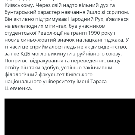
Київському. Через свій надто вільний дух та
бунтарський характер навчання йшло зі скрипом.
Він активно підтримував Народний Рух, з’являвся
на велелюдних мітингах, був учасником
студентської Революції на граніті 1990 року і
носив синьо-жовтий значок на лацкані піджака. У
ті часи це сприймалося ледь не як дисидентство,
за яке КДБ могло викинути з руйнівного союзу.
Попри всі відрахування та переведення, вищу
освіту він таки здобув, успішно закінчивши
філологічний факультет Київського
національного університету імені Тараса
Шевченка.