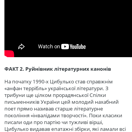
ФАКТ 2. Руйнівник літературних канонів
На початку 1990-х Цибулько став справжнім
«анфан террібль» української літератури. З
трибуни ще цілком прорадянської Спілки
письменників України цей молодий нахабний
поет прямо називав старше літературне
покоління «інвалідами творчості». Поки класики
писали оди про партію чи тужливі вірші,
Цибулько видавав епатажні збірки, які ламали всі