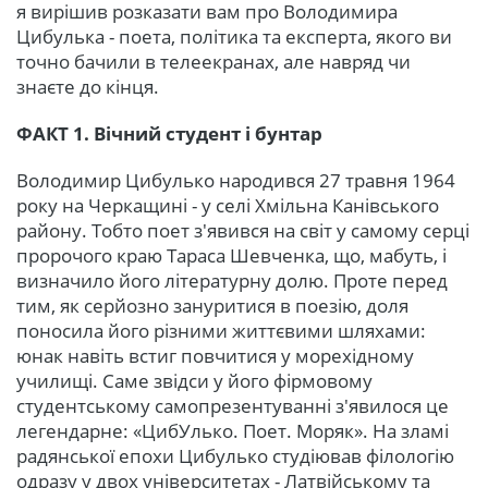
я вирішив розказати вам про Володимира
Цибулька - поета, політика та експерта, якого ви
точно бачили в телеекранах, але навряд чи
знаєте до кінця.
ФАКТ 1. Вічний студент і бунтар
Володимир Цибулько народився 27 травня 1964
року на Черкащині - у селі Хмільна Канівського
району. Тобто поет з'явився на світ у самому серці
пророчого краю Тараса Шевченка, що, мабуть, і
визначило його літературну долю. Проте перед
тим, як серйозно зануритися в поезію, доля
поносила його різними життєвими шляхами:
юнак навіть встиг повчитися у морехідному
училищі. Саме звідси у його фірмовому
студентському самопрезентуванні з'явилося це
легендарне: «ЦибУлько. Поет. Моряк». На зламі
радянської епохи Цибулько студіював філологію
одразу у двох університетах - Латвійському та