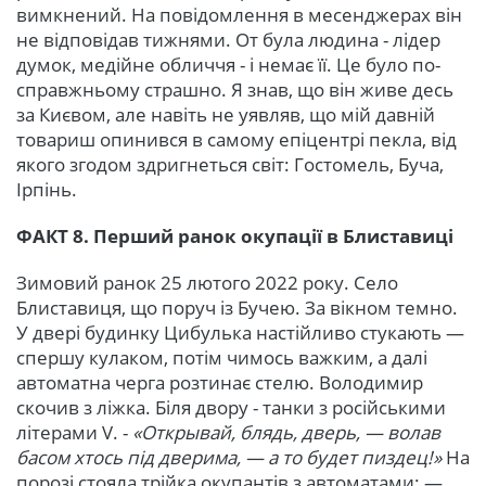
вимкнений. На повідомлення в месенджерах він
не відповідав тижнями. От була людина - лідер
думок, медійне обличчя - і немає її. Це було по-
справжньому страшно. Я знав, що він живе десь
за Києвом, але навіть не уявляв, що мій давній
товариш опинився в самому епіцентрі пекла, від
якого згодом здригнеться світ: Гостомель, Буча,
Ірпінь.
ФАКТ 8. Перший ранок окупації в Блиставиці
Зимовий ранок 25 лютого 2022 року. Село
Блиставиця, що поруч із Бучею. За вікном темно.
У двері будинку Цибулька настійливо стукають —
спершу кулаком, потім чимось важким, а далі
автоматна черга розтинає стелю. Володимир
скочив з ліжка. Біля двору - танки з російськими
літерами V. -
«Открывай, блядь, дверь, — волав
басом хтось під дверима, — а то будет пиздец!»
На
порозі стояла трійка окупантів з автоматами: —