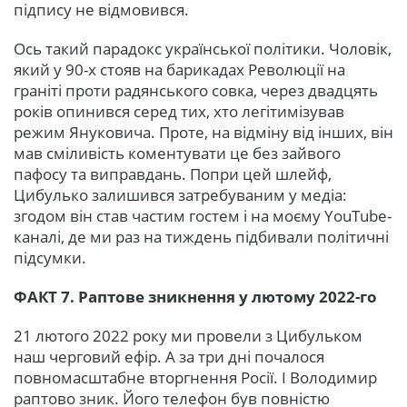
підпису не відмовився.
Ось такий парадокс української політики. Чоловік,
який у 90-х стояв на барикадах Революції на
граніті проти радянського совка, через двадцять
років опинився серед тих, хто легітимізував
режим Януковича. Проте, на відміну від інших, він
мав сміливість коментувати це без зайвого
пафосу та виправдань. Попри цей шлейф,
Цибулько залишився затребуваним у медіа:
згодом він став частим гостем і на моєму YouTube-
каналі, де ми раз на тиждень підбивали політичні
підсумки.
ФАКТ 7. Раптове зникнення у лютому 2022-го
21 лютого 2022 року ми провели з Цибульком
наш черговий ефір. А за три дні почалося
повномасштабне вторгнення Росії. І Володимир
раптово зник. Його телефон був повністю