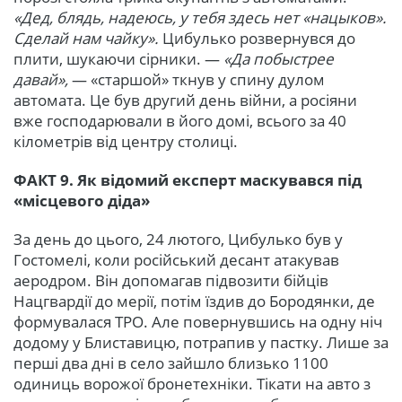
«Дед, блядь, надеюсь, у тебя здесь нет «нацыков».
Сделай нам чайку».
Цибулько розвернувся до
плити, шукаючи сірники. —
«Да побыстрее
давай»,
— «старшой» ткнув у спину дулом
автомата. Це був другий день війни, а росіяни
вже господарювали в його домі, всього за 40
кілометрів від центру столиці.
ФАКТ 9. Як відомий експерт маскувався під
«місцевого діда»
За день до цього, 24 лютого, Цибулько був у
Гостомелі, коли російський десант атакував
аеродром. Він допомагав підвозити бійців
Нацгвардії до мерії, потім їздив до Бородянки, де
формувалася ТРО. Але повернувшись на одну ніч
додому у Блиставицю, потрапив у пастку. Лише за
перші два дні в село зайшло близько 1100
одиниць ворожої бронетехніки. Тікати на авто з