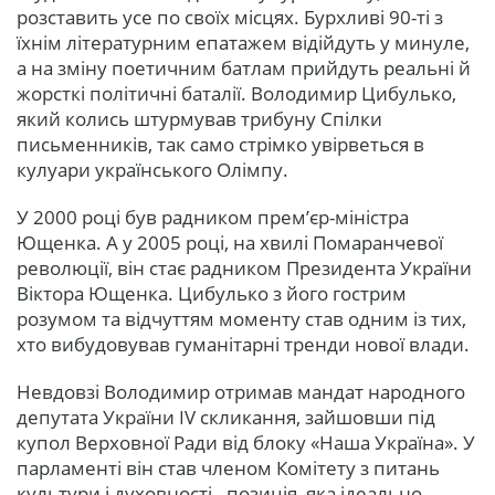
розставить усе по своїх місцях. Бурхливі 90-ті з
їхнім літературним епатажем відійдуть у минуле,
а на зміну поетичним батлам прийдуть реальні й
жорсткі політичні баталії. Володимир Цибулько,
який колись штурмував трибуну Спілки
письменників, так само стрімко увірветься в
кулуари українського Олімпу.
У 2000 році був радником прем’єр-міністра
Ющенка. А у 2005 році, на хвилі Помаранчевої
революції, він стає радником Президента України
Віктора Ющенка. Цибулько з його гострим
розумом та відчуттям моменту став одним із тих,
хто вибудовував гуманітарні тренди нової влади.
Невдовзі Володимир отримав мандат народного
депутата України IV скликання, зайшовши під
купол Верховної Ради від блоку «Наша Україна». У
парламенті він став членом Комітету з питань
культури і духовності - позиція, яка ідеально