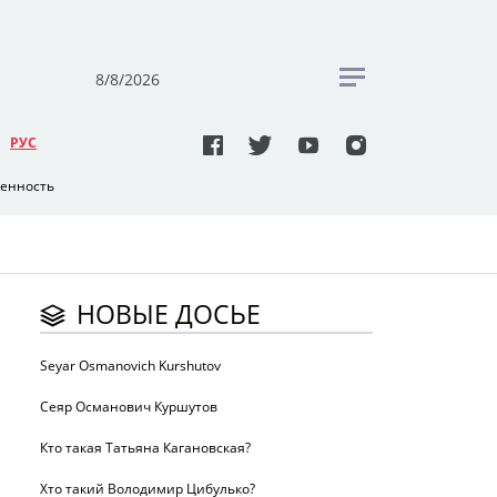
8/8/2026
РУC
венность
НОВЫЕ ДОСЬЕ
Seyar Osmanovich Kurshutov
Сеяр Османович Куршутов
Кто такая Татьяна Кагановская?
Хто такий Володимир Цибулько?