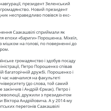
інавгурації, президент Зеленський
е громадянство. Новий президент
ник несправедливо повівся із екс-
нення Саакашвілі сприймали як
ля епохи «бариги» Порошенка. Міхеїл,
з мішком на голові, по поверненні до
ором.
аїнське громадянство і здобув посаду
іністрації, Петро Порошенко співав
ній багаторічній дружбі. Порошенко і
й час навчалися на факультеті
ніверситету (до слова, той самий
закінчив і Андрій Єрмак). Петро і
 революції, дружили з президентом
 Віктора Андрійовича. А у 2014-му
ентських перегонів Саакашвілі