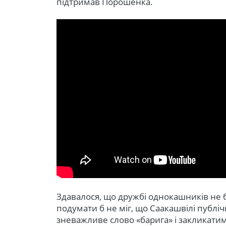
підтримав Порошенка.
Здавалося, що дружбі однокашників не бу
подумати б не міг, що Саакашвілі публі
зневажливе слово «барига» і закликатим