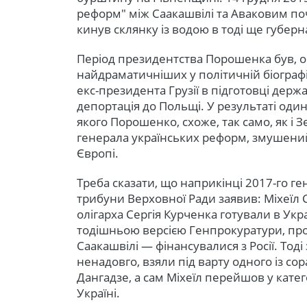
реформ" між Саакашвілі та Аваковим поч
кинув склянку із водою в тоді ще губе
Період президентства Порошенка був, о
найдраматичніших у політичній біографі
екс-президента Грузії в підготовці держ
депортація до Польщі. У результаті один 
якого Порошенко, схоже, так само, як і 
генерала українських реформ, змушений
Європі.
Треба сказати, що наприкінці 2017-го 
трибуни Верховної Ради заявив: Міхеїл 
олігарха Сергія Курченка готували в Ук
тодішньою версією Генпрокуратури, проте
Саакашвілі — фінансувалися з Росії. Тод
ненадовго, взяли під варту одного із со
Дангадзе, а сам Міхеїл перейшов у кате
Україні.