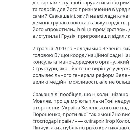
до парламенту, щоб заручитися підтрим
та голосів для його призначення в уряд 
самий Саакашвілі, який на всі лади кляв
демонстрував свою кавказьку гордість,
його «прокотили» із віце-прем’єрством.
виступила і Грузія, пригрозивши відклик
7 травня 2020-го Володимир Зеленський
головою Вищої координаційної ради На
консультативно-дорадчого органу, який
Структури, яка нічого не вирішує у держа
роль весільного генерала реформ Зеленс
великі медійні можливості, але не більш
Саакашвілі пообіцяв, що ніколи і нізащо
Мовляв, про це мріють тільки їхні нед
вторгнення Україна Зеленського не надт
Порошенка, проти якої так емоційно вист
«господарі країни» — олігархи Ігор Коло
Пінчук, яких публічно різко критикував е