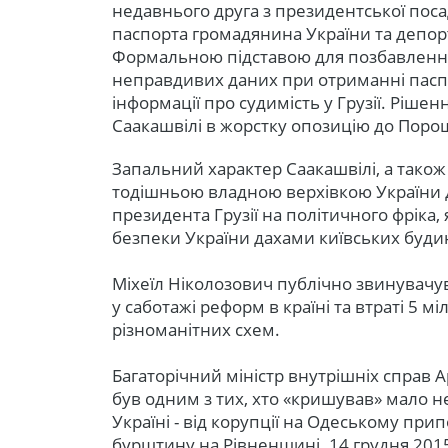
недавнього друга з президентської поса
паспорта громадянина України та депорту
Формальною підставою для позбавлення
неправдивих даних при отриманні пасп
інформації про судимість у Грузії. Рішен
Саакашвілі в жорстку опозицію до Поро
Запальний характер Саакашвілі, а також
тодішньою владною верхівкою України 
президента Грузії на політичного фріка, 
безпеки України дахами київських будин
Міхеїл Ніколозович публічно звинувачу
у саботажі реформ в країні та втраті 5 м
різноманітних схем.
Багаторічний міністр внутрішніх справ А
був одним з тих, хто «кришував» мало н
Україні - від корупції на Одеському при
бурштину на Рівненщині. 14 грудня 2015