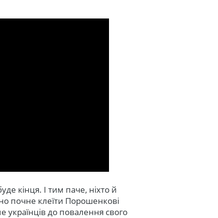
де кінця. І тим паче, ніхто й
чно почне клеїти Порошенкові
е українців до повалення свого