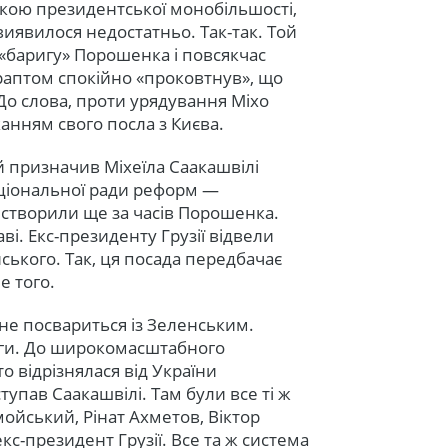
кою президентської монобільшості,
виявилося недостатньо. Так-так. Той
 «баригу» Порошенка і повсякчас
 раптом спокійно «проковтнув», що
 До слова, проти урядування Міхо
анням свого посла з Києва.
 призначив Міхеїла Саакашвілі
ціональної ради реформ —
 створили ще за часів Порошенка.
ві. Екс-президенту Грузії відвели
ького. Так, ця посада передбачає
е того.
 не посвариться із Зеленським.
руги. До широкомасштабного
о відрізнялася від України
упав Саакашвілі. Там були все ті ж
мойський, Рінат Ахметов, Віктор
кс-президент Грузії. Все та ж система