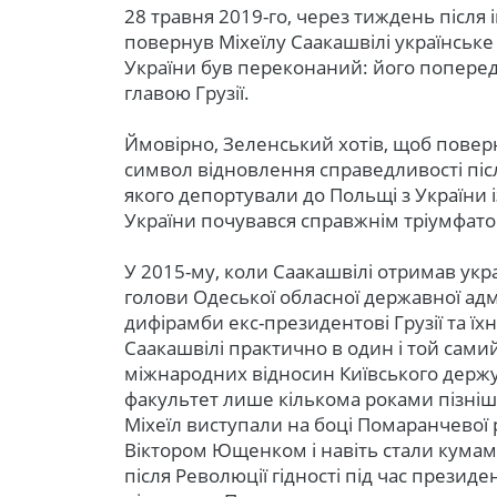
28 травня 2019-го, через тиждень після 
повернув Міхеїлу Саакашвілі українськ
України був переконаний: його поперед
главою Грузії.
Ймовірно, Зеленський хотів, щоб повер
символ відновлення справедливості піс
якого депортували до Польщі з України і
України почувався справжнім тріумфат
У 2015-му, коли Саакашвілі отримав укр
голови Одеської обласної державної адм
дифірамби екс-президентові Грузії та їх
Саакашвілі практично в один і той сами
міжнародних відносин Київського держу
факультет лише кількома роками пізніше 
Міхеїл виступали на боці Помаранчевої
Віктором Ющенком і навіть стали кумами
після Революції гідності під час презид