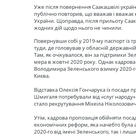
Уже після повернення Саакашвілі украї
публічно повторив, що вважав і вважає 
України. Щоправда, після прильоту Саак
жодних дій щодо нього не чинили.
Повернувши собі у 2019-му паспорт із т
туди, де головував у обласній державній
Там, як очікувалося, він за підтримки З
мера в жовтні 2020 року. Однак кадрова
Володимира Зеленського взимку 2020-го
Києва.
Відставка Олексія Гончарука із посади п
Шмигаля потребували від «слуг народу» 
стало рекрутування Міхеіла Ніколозови
Утім, кадрова пропозиція обійняти поса
економічних реформ, яка начебто була 
2020-го від імені Зеленського, так і ли