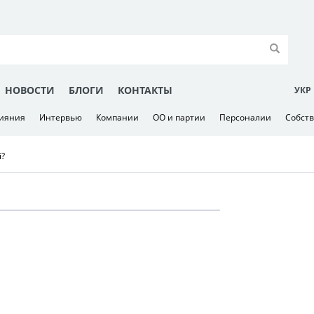
НОВОСТИ
БЛОГИ
КОНТАКТЫ
УКР
лияния
Интервью
Компании
ОО и партии
Персоналии
Собст
і?