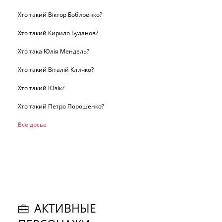
Хто такий Віктор Бобиренко?
Хто такий Кирило Буданов?
Хто така Юлія Мендель?
Хто такий Віталій Кличко?
Хто такий Юзік?
Хто такий Петро Порошенко?
Все досье
АКТИВНЫЕ