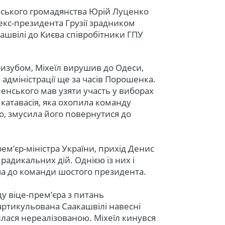
нського громадянства Юрій Луценко
екс-президента Грузії зрадником
ашвілі до Києва співробітники ГПУ
ризубом, Міхеїл вирушив до Одеси,
 адміністрації ще за часів Порошенка.
еленського мав узяти участь у виборах
 катавасія, яка охопила команду
, змусила його повернутися до
рем’єр-міністра України, прихід Денис
радикальних дій. Однією із них і
ча до команди шостого президента.
ду віце-прем’єра з питань
артикульована Саакашвілі навесні
шилася нереалізованою. Міхеїл кинувся