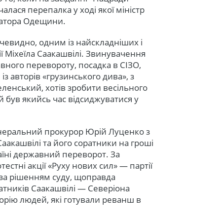
алася перепалка у ході якої міністр
рнатора Одещини.
чевидно, одним із найскладніших і
ї Міхеїла Саакашвілі. Звинувачення
авного перевороту, посадка в СІЗО,
із авторів «грузинського дива», з
Зеленський, хотів зробити весільного
 був якийсь час відсиджуватися у
генеральний прокурор Юрій Луценко з
Саакашвілі та його соратники на гроші
раїні державний переворот. За
стні акції «Руху нових сил» — партії
і за рішенням суду, щоправда
ратників Саакашвілі — Северіона
горію людей, які готували реванш в