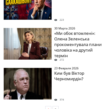
223
30 Марта 2026
«Ми обоє втомлені»:
Олена Зеленська
прокоментувала плани
чоловіка на другий
термін
272
23 Февраля 2026
Ким був Віктор
Черномирдін?
374