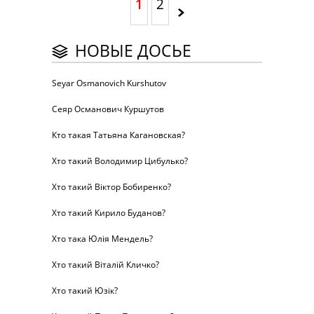
1
2
НОВЫЕ ДОСЬЕ
Seyar Osmanovich Kurshutov
Сеяр Османович Куршутов
Кто такая Татьяна Кагановская?
Хто такий Володимир Цибулько?
Хто такий Віктор Бобиренко?
Хто такий Кирило Буданов?
Хто така Юлія Мендель?
Хто такий Віталій Кличко?
Хто такий Юзік?