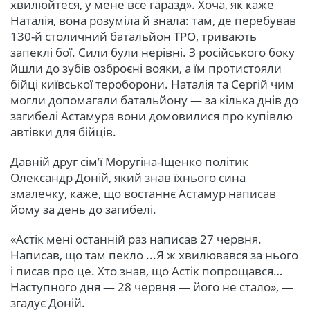
хвилюйтеся, у мене все гаразд». Хоча, як каже
Наталія, вона розуміла й знала: там, де перебував
130-й столичний батальйон ТРО, тривають
запеклі бої. Сили були нерівні. З російського боку
йшли до зубів озброєні вояки, а їм протистояли
бійці київської тероборони. Наталія та Сергій чим
могли допомагали батальйону — за кілька днів до
загибелі Астамура вони домовилися про купівлю
автівки для бійців.
Давній друг сім’ї Моругіна-Іщенко політик
Олександр Доній, який знав їхнього сина
змалечку, каже, що востаннє Астамур написав
йому за день до загибелі.
«Астік мені останній раз написав 27 червня.
Написав, що там пекло ...Я ж хвилювався за нього
і писав про це. Хто знав, що Астік попрощався…
Наступного дня — 28 червня — його не стало», —
згадує Доній.