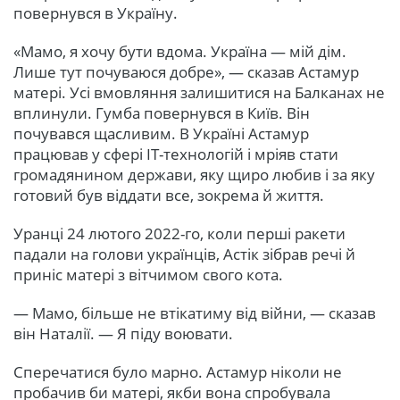
повернувся в Україну.
«Мамо, я хочу бути вдома. Україна — мій дім.
Лише тут почуваюся добре», — сказав Астамур
матері. Усі вмовляння залишитися на Балканах не
вплинули. Гумба повернувся в Київ. Він
почувався щасливим. В Україні Астамур
працював у сфері ІТ-технологій і мріяв стати
громадянином держави, яку щиро любив і за яку
готовий був віддати все, зокрема й життя.
Уранці 24 лютого 2022-го, коли перші ракети
падали на голови українців, Астік зібрав речі й
приніс матері з вітчимом свого кота.
— Мамо, більше не втікатиму від війни, — сказав
він Наталії. — Я піду воювати.
Сперечатися було марно. Астамур ніколи не
пробачив би матері, якби вона спробувала