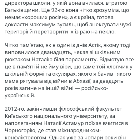
директора школи, у якій вона вчилася, втратою
Батьківщини. Ще 92-го вона чітко зрозуміла, що
немає «хороших росіян», а є країна, готова
докласти максимум зусиль, щоб анексувати чужі
території й перетворити їх із раю на пекло.
Чітко пам’ятаю, як в один із днів Астік, якому тоді
виповнилося дванадцять, чекав зі шкільним
рюкзаком Наталію біля парламенту. Відмотую все
це в пам’яті й не йму віри, що саме той хлопчик у
шкільній формі та окулярах, якого я бачив і якого
мама рятувала від війни в Абхазії, за двадцять
років загине на іншій війні — російсько-
українській.
2012-го, закінчивши філософський факультет
Київського національного університету, за
наполяганням Наталії Астамур поїхав вчитися в
Чорногорію, де став міжнародником-
конфліктологом. Однак уже за чотири роки він