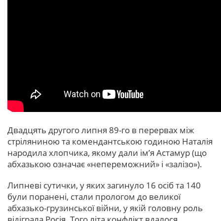
Двадцять другого липня 89-го в перервах між
стріляниною та комендантською годиною Наталія
народила хлопчика, якому дали ім’я Астамур (що
абхазькою означає «непереможний» і «залізо»).
Липневі сутички, у яких загинуло 16 осіб та 140
були поранені, стали прологом до великої
абхазько-грузинської війни, у якій головну роль
відіграла Росія. Того літа конфлікт вдалося