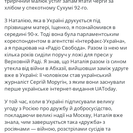
трирічний малюк устиг запам’ятати черги за
хлібом у спекотному Сухумі 92-го.
З Наталією, яка в Україні друкується під
прізвищем матері, Іщенко, я познайомився в
середині 90-х. Тоді вона була парламентським
кореспондентом в агентстві «Інтерфакс-Україна»,
а я працював на «Радіо Свобода». Разом із нею ми
кілька років сиділи поруч у ложі для преси у
Верховній Раді. Я знав, що Наталія разом із сином
утекла від війни в Абхазії, вийшовши заміж удруге
вже в Україні: її чоловіком став український
журналіст Сергій Моругін, з яким вони заснували
перше українське інтернет-видання UAToday.
У той час, коли в Україні підписували велику
угоду з Росією про дружбу й добросусідство,
покладаючи великі надії на Москву, Наталія вже
знала, чим завершується така «дружба» з
росіянами — війною, розстрілами сусідів та