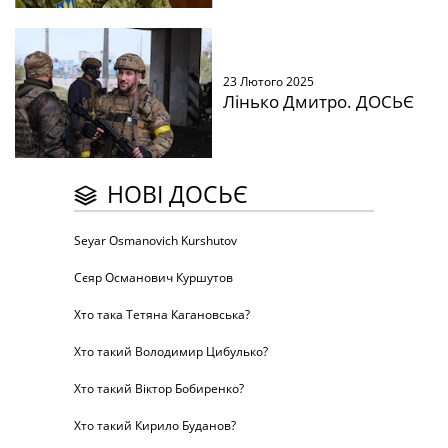
23 Лютого 2025
Лінько Дмитро. ДОСЬЄ
НОВІ ДОСЬЄ
Seyar Osmanovich Kurshutov
Сєяр Османович Куршутов
Хто така Тетяна Кагановська?
Хто такий Володимир Цибулько?
Хто такий Віктор Бобиренко?
Хто такий Кирило Буданов?