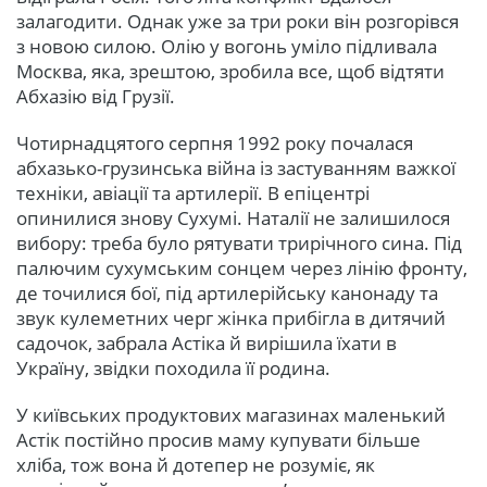
залагодити. Однак уже за три роки він розгорівся
з новою силою. Олію у вогонь уміло підливала
Москва, яка, зрештою, зробила все, щоб відтяти
Абхазію від Грузії.
Чотирнадцятого серпня 1992 року почалася
абхазько-грузинська війна із застуванням важкої
техніки, авіації та артилерії. В епіцентрі
опинилися знову Сухумі. Наталії не залишилося
вибору: треба було рятувати трирічного сина. Під
палючим сухумським сонцем через лінію фронту,
де точилися бої, під артилерійську канонаду та
звук кулеметних черг жінка прибігла в дитячий
садочок, забрала Астіка й вирішила їхати в
Україну, звідки походила її родина.
У київських продуктових магазинах маленький
Астік постійно просив маму купувати більше
хліба, тож вона й дотепер не розуміє, як