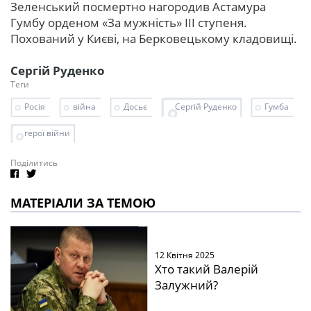
Зеленський посмертно нагородив Астамура
Гумбу орденом «За мужність» ІІІ ступеня.
Похований у Києві, на Берковецькому кладовищі.
Сергій Руденко
Теги
Росія
війна
Досьє
Сергій Руденко
Гумба
герої війни
Поділитись
МАТЕРІАЛИ ЗА ТЕМОЮ
12 Квітня 2025
Хто такий Валерій
Залужний?