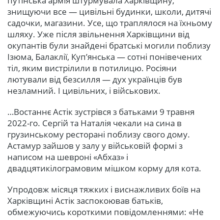
путінська армія штурмувала Харківщину,
знищуючи все — цивільні будинки, школи, дитячі
садочки, магазини. Усе, що траплялося на їхньому
шляху. Уже після звільнення Харківщини від
окупантів були знайдені братські могили поблизу
Ізюма, Балаклії, Куп’янська — сотні понівечених
тіл, яким вистрілили в потилицю. Росіяни
лютували від безсилля — дух українців був
незламний. І цивільних, і військових.
…Востаннє Астік зустрівся з батьками 9 травня
2022-го. Сергій та Наталія чекали на сина в
грузинському ресторані поблизу свого дому.
Астамур зайшов у залу у військовій формі з
написом на шевроні «Абхаз» і
двадцятикілограмовим мішком корму для кота.
Упродовж місяця тяжких і виснажливих боїв на
Харківщині Астік заспокоював батьків,
обмежуючись короткими повідомленнями: «Не