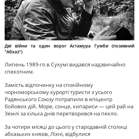
Дві війни та один ворог Астамура Гумби (позивний
"Абхаз")
Липень 1989-го в Сухумі видався надзвичайно
спекотним.
Замість відпочинку на спокійному
чорноморському курорті туристи з усього
Радянського Союзу потрапили в епіцентр
бойових дій. Море, сонце, кипариси — цей рай на
Землі за кілька днів перетворився на пекло.
За чотири місяці до цього у стародавній столиці
абхазьких князів, Ліхні, відбулися