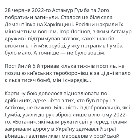
28 червня 2022-го Астамур Гумба та його
побратими загинули. Сталося це біля села
Дементіївка на Харківщині. Росіяни накрили їх
мінометним вогнем. Ігор Логінов, з яким Астамур
дружив і підтримував зв’язок, каже: шансів
вижити в тій м’ясорубці, у яку потрапив Гумба,
було мало. А точніше — не було зовсім.
Постійний бій тривав кілька тижнів поспіль, на
позицію київських тероборонівців за ці дні впало
кілька тисяч бомб, мін і снарядів…
Картину бою довелося відновлювати по
дрібницях, адже ніхто з тих, хто був поруч з
Астіком, не вижив. Більшість із добровольців, як і
Гумба, узяли до рук зброю лише в лютому 2022-
го. «Ботани», які мали рухати світ уперед, тілами
закривали дорогу в Україну здичавілій зграї
вбивць, ґвалтівників і мародерів у російській