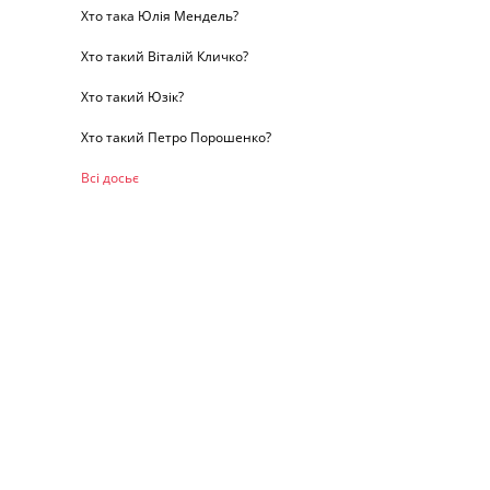
Хто така Юлія Мендель?
Хто такий Віталій Кличко?
Хто такий Юзік?
Хто такий Петро Порошенко?
Всі досьє