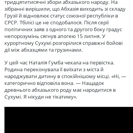
тридцятитисячні збори абхазького народу. На
зібранні вирішили, що Абхазія виходить зі складу
Грузії й відновлює статус союзної республіки в
СРСР. Тбілісі це не сподобалося. Після серії
політичних заяв з одного та другого боку градус
непорозумінь сягнув апогею 15 липня. У
курортному Сухумі розгорілися справжні бойові
дії між абхазцями та грузинами.
У цей час Наталія Гумба чекала на первістка.
Родина переконувала її виїхати з міста й
народжувати дитину в спокійнішому місці. «Ні, —
категорично відповіла вона. — Нащадок
древнього абхазького роду має народитися в
Сухумі. Я нікуди не тікатиму».