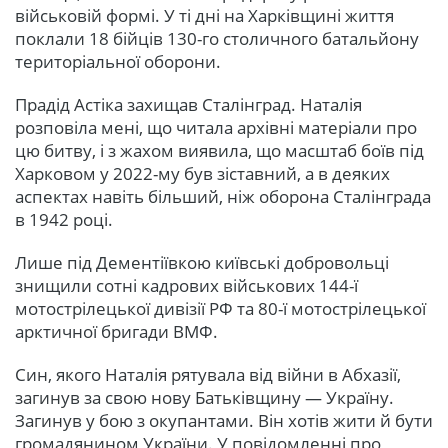
військовій формі. У ті дні на Харківщині життя
поклали 18 бійців 130-го столичного батальйону
територіальної оборони.
Прадід Астіка захищав Сталінград. Наталія
розповіла мені, що читала архівні матеріали про
цю битву, і з жахом виявила, що масштаб боїв під
Харковом у 2022-му був зіставний, а в деяких
аспектах навіть більший, ніж оборона Сталінграда
в 1942 році.
Лише під Дементіївкою київські добровольці
знищили сотні кадрових військових 144-ї
мотострілецької дивізії РФ та 80-ї мотострілецької
арктичної бригади ВМФ.
Син, якого Наталія рятувала від війни в Абхазії,
загинув за свою нову Батьківщину — Україну.
Загинув у бою з окупантами. Він хотів жити й бути
громадянином України. У повідомленні про