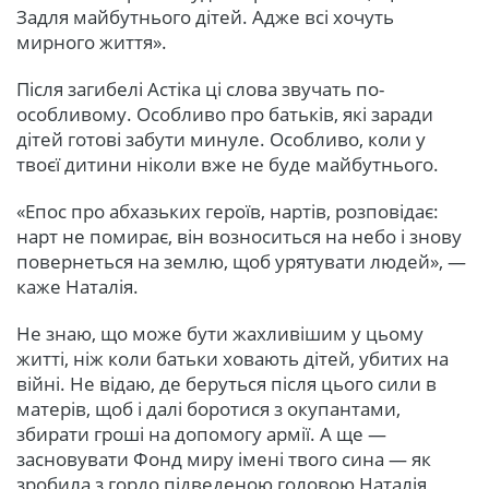
Задля майбутнього дітей. Адже всі хочуть
мирного життя».
Після загибелі Астіка ці слова звучать по-
особливому. Особливо про батьків, які заради
дітей готові забути минуле. Особливо, коли у
твоєї дитини ніколи вже не буде майбутнього.
«Епос про абхазьких героїв, нартів, розповідає:
нарт не помирає, він возноситься на небо і знову
повернеться на землю, щоб урятувати людей», —
каже Наталія.
Не знаю, що може бути жахливішим у цьому
житті, ніж коли батьки ховають дітей, убитих на
війні. Не відаю, де беруться після цього сили в
матерів, щоб і далі боротися з окупантами,
збирати гроші на допомогу армії. А ще —
засновувати Фонд миру імені твого сина — як
зробила з гордо підведеною головою Наталія