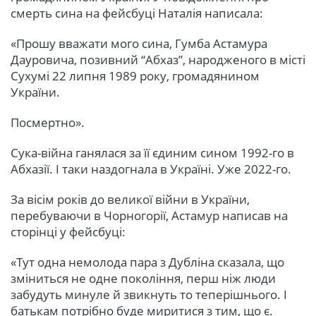
смерть сина на фейсбуці Наталія написала:
«Прошу вважати мого сина, Гумба Астамура
Дауровича, позивний “Абхаз”, народженого в місті
Сухумі 22 липня 1989 року, громадянином
України.
Посмертно».
Сука-війна ганялася за її єдиним сином 1992-го в
Абхазії. І таки наздогнала в Україні. Уже 2022-го.
За вісім років до великої війни в України,
перебуваючи в Чорногорії, Астамур написав на
сторінці у фейсбуці:
«Тут одна немолода пара з Дубліна сказала, що
зміниться не одне покоління, перш ніж люди
забудуть минуле й звикнуть то теперішнього. І
батькам потрібно буде миритися з тим, що є.