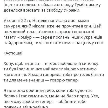
Іщенко з великого абхазького роду Гумба, якому
довелося воювати за свободу України.
У серпні 22-го Наталія написала лист мами
самурая, який ніколи вже не прочитає її син. Цей
щемливий текст з’явився в проєкті японської
газети «Іоміурі» — серед послань інших українців
найдорожчим, тим, кого вже немає на цьому світі.
«Астюша!
Хочу, щоб ти знав — я тебе люблю, мій синочку,
ти був і залишишся найважливішою частиною
мого життя. Я мало говорила тобі про те, як багато
ти для мене значиш — говорю тепер.
Я не могла обійняти тебе, коли тобі було так
боляче і так самотньо, мене не було поряд. Усе,
що можу зробити тепер, — обійняти тебе
подумки, міцно-міцно.