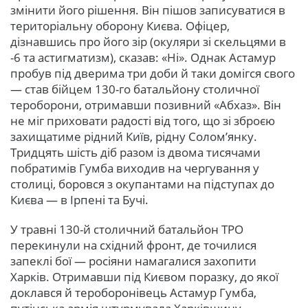
змінити його рішення. Він пішов записуватися в
територіальну оборону Києва. Офіцер,
дізнавшись про його зір (окуляри зі скельцями в
-6 та астигматизм), сказав: «Ні». Однак Астамур
пробув під дверима три доби й таки домігся свого
— став бійцем 130-го батальйону столичної
тероборони, отримавши позивний «Абхаз». Він
не міг приховати радості від того, що зі зброєю
захищатиме рідний Київ, рідну Солом’янку.
Тридцять шість діб разом із двома тисячами
побратимів Гумба виходив на чергування у
столиці, боровся з окупантами на підступах до
Києва — в Ірпені та Бучі.
У травні 130-й столичний батальйон ТРО
перекинули на східний фронт, де точилися
запеклі бої — росіяни намагалися захопити
Харків. Отримавши під Києвом поразку, до якої
доклався й тероборонівець Астамур Гумба,