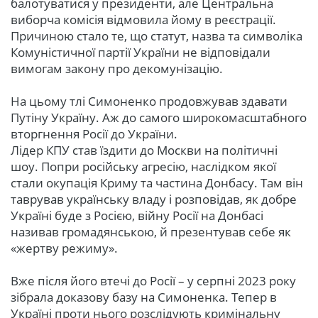
балотуватися у президенти, але Центральна
виборча комісія відмовила йому в реєстрації.
Причиною стало те, що статут, назва та символіка
Комуністичної партії України не відповідали
вимогам закону про декомунізацію.
На цьому тлі Симоненко продовжував здавати
Путіну Україну. Аж до самого широкомасштабного
вторгнення Росії до України.
Лідер КПУ став їздити до Москви на політичні
шоу. Попри російську агресію, наслідком якої
стали окупація Криму та частина Донбасу. Там він
таврував українську владу і розповідав, як добре
Україні буде з Росією, війну Росії на Донбасі
називав громадянською, й презентував себе як
«жертву режиму».
Вже після його втечі до Росії – у серпні 2023 року
зібрала доказову базу на Симоненка. Тепер в
Україні проти нього розслідують кримінальну