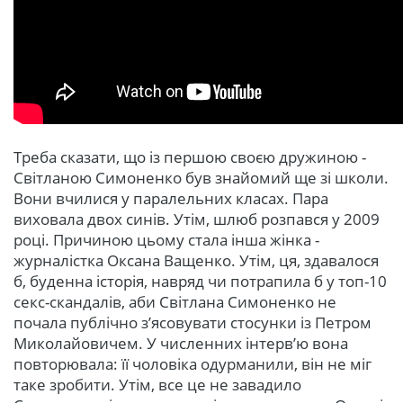
Треба сказати, що із першою своєю дружиною -
Світланою Симоненко був знайомий ще зі школи.
Вони вчилися у паралельних класах. Пара
виховала двох синів. Утім, шлюб розпався у 2009
році. Причиною цьому стала інша жінка -
журналістка Оксана Ващенко. Утім, ця, здавалося
б, буденна історія, навряд чи потрапила б у топ-10
секс-скандалів, аби Світлана Симоненко не
почала публічно з’ясовувати стосунки із Петром
Миколайовичем. У численних інтерв’ю вона
повторювала: її чоловіка одурманили, він не міг
таке зробити. Утім, все це не завадило