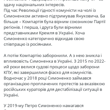
здачу національних інтересів.
Під час Революції гідності комуністи на чолі із
Симоненком активно підтримував Януковича. Ба
більше – Компартія була вірним союзником Партії
регіонів. І перша, і друга були вірними
представниками Кремля в Україні. Хоча
Симоненко категорично відкидав свою
співпрацю із росіянами.
А потім Компартію заборонили. А з нею зникла і
впливовість Симоненка в Україні. З 2015 по 2022-
ий роки велися судові процеси щодо заборони
КПУ, які завершилися фіаско для комуністів.
Водночас у 2018 році Симоненко займався
організацією проплачених протестів за вказівкою
російських кураторів для дестабілізації ситуації в
Україні.
У 2019-му Петро Симоненко намагався