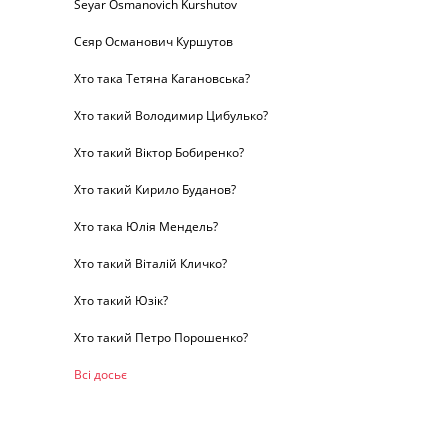
Seyar Osmanovich Kurshutov
Сєяр Османович Куршутов
Хто така Тетяна Кагановська?
Хто такий Володимир Цибулько?
Хто такий Віктор Бобиренко?
Хто такий Кирило Буданов?
Хто така Юлія Мендель?
Хто такий Віталій Кличко?
Хто такий Юзік?
Хто такий Петро Порошенко?
Всі досьє