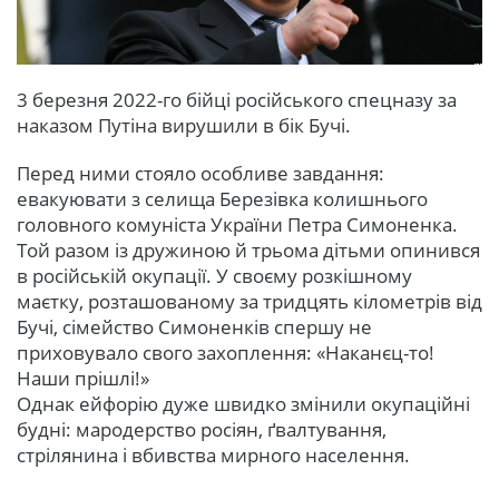
3 березня 2022-го бійці російського спецназу за
наказом Путіна вирушили в бік Бучі.
Перед ними стояло особливе завдання:
евакуювати з селища Березівка колишнього
головного комуніста України Петра Симоненка.
Той разом із дружиною й трьома дітьми опинився
в російській окупації. У своєму розкішному
маєтку, розташованому за тридцять кілометрів від
Бучі, сімейство Симоненків спершу не
приховувало свого захоплення: «Наканєц-то!
Наши прішлі!»
Однак ейфорію дуже швидко змінили окупаційні
будні: мародерство росіян, ґвалтування,
стрілянина і вбивства мирного населення.