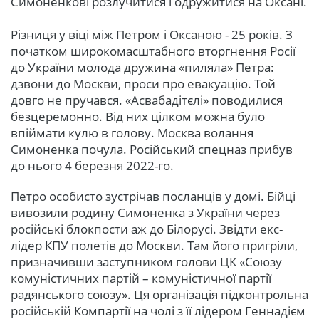
Симоненкові розлучитися і одружитися на Оксані.
Різниця у віці між Петром і Оксаною - 25 років. З
початком широкомасштабного вторгнення Росії
до України молода дружина «пиляла» Петра:
дзвони до Москви, проси про евакуацію. Той
довго не пручався. «Асвабадітєлі» поводилися
безцеремонно. Від них цілком можна було
впіймати кулю в голову. Москва волання
Симоненка почула. Російський спецназ прибув
до нього 4 березня 2022-го.
Петро особисто зустрічав посланців у домі. Бійці
вивозили родину Симоненка з України через
російські блокпости аж до Білорусі. Звідти екс-
лідер КПУ полетів до Москви. Там його пригріли,
призначивши заступником голови ЦК «Союзу
комуністичних партій – комуністичної партії
радянського союзу». Ця організація підконтрольна
російській Компартії на чолі з її лідером Геннадієм