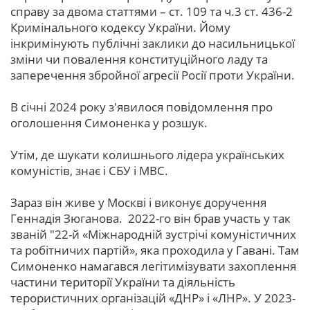
справу за двома статтями – ст. 109 та ч.3 ст. 436-2
Кримінального кодексу України. Йому
інкримінують публічні заклики до насильницької
зміни чи повалення конституційного ладу та
заперечення збройної агресії Росії проти України.
В січні 2024 року з'явилося повідомлення про
оголошення Симоненка у розшук.
Утім, де шукати колишнього лідера українських
комуністів, знає і СБУ і МВС.
Зараз він живе у Москві і виконує доручення
Геннадія Зюганова. 2022-го він брав участь у так
званій "22-й «Міжнародній зустрічі комуністичних
та робітничих партій», яка проходила у Гавані. Там
Симоненко намагався легітимізувати захоплення
частини території України та діяльність
терористичних організацій «ДНР» і «ЛНР». У 2023-