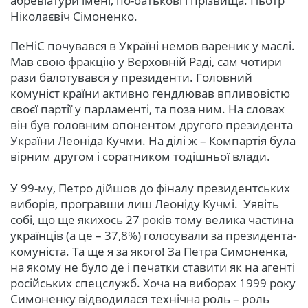
абревіатури імені, по-батькові і прізвища. Пьотр
Ніколаєвіч Сімоненко.
ПеНіС почувався в Україні немов вареник у маслі.
Мав свою фракцію у Верховній Раді, сам чотири
рази балотувався у президенти. Головний
комуніст країни активно гендлював впливовістю
своєї партії у парламенті, та поза ним. На словах
він був головним опонентом другого президента
України Леоніда Кучми. На ділі ж – Компартія була
вірним другом і соратником тодішньої влади.
У 99-му, Петро дійшов до фіналу президентських
виборів, програвши лиш Леоніду Кучмі. Уявіть
собі, що ще якихось 27 років тому велика частина
українців (а це – 37,8%) голосували за президента-
комуніста. Та ще я за якого! За Петра Симоненка,
на якому не було де і печатки ставити як на агенті
російських спецслужб. Хоча на виборах 1999 року
Симоненку відводилася технічна роль – роль