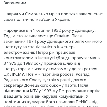
Зюгановим.
Навряд чи Симоненко мріяв про таке завершення
своєї політичної кар’єри в Україні.
Народився він 1 серпня 1952 року у Донецьку.
Тоді місто називалося ще Сталіно. Після
закінчення 1974 року Донецького політехнічного
інституту за спеціальністю інженер-
електромеханік Петро рік працював
конструктором в інституті «Дондніпровуглемаш».
З 1975 до 1988 року пройшов шлях від
інструктора міськкому комсомолу до секретаря
ЦК ЛКСМУ. Потім – партійна робота. Розпад
Радянського Союзу зустрів у ранзі другого
секретаря Донецького обкому партії. Після
відновлення КПУ у 1993-му Петро очолив партію.
Двадцять років він керував комуністами. У
політичних кулуарах його називали ПеНіС – від