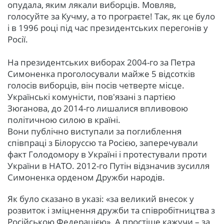
опудала, яким лякали виборців. Мовляв,
голосуйте за Кучму, а то програєте! Так, як це було
і в 1996 році під час президентських перегонів у
Росії.
На президентських виборах 2004-го за Петра
Симоненка проголосували майже 5 відсотків
голосів виборців, він посів четверте місце.
Українські комуністи, пов'язані з партією
Зюганова, до 2014-го лишалися впливовою
політичною силою в країні.
Вони публічно виступали за поглиблення
співпраці з Білоруссю та Росією, заперечували
факт Голодомору в Україні і протестували проти
України в НАТО. 2012-го Путін відзначив зусилля
Симоненка орденом Дружби народів.
Як було сказано в указі: «за великий внесок у
розвиток і зміцнення дружби та співробітництва з
Російською Федерацією». А простіше кажучи – за