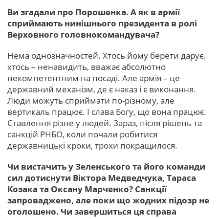
Ви згадали про Порошенка. А як в армії
сприймають нинішнього президента в ролі
Верховного головнокомандувача?
Нема однозначностей. Хтось йому берети дарує,
хтось – ненавидить, вважає абсолютно
некомпетентним на посаді. Але армія – це
державний механізм, де є наказ і є виконання.
Люди можуть сприймати по-різному, але
вертикаль працює. І слава Богу, що вона працює.
Ставлення різне у людей. Зараз, після рішень та
санкцій РНБО, коли почали робитися
державницькі кроки, трохи покращилося.
Чи вистачить у Зеленського та його команди
сил дотиснути Віктора Медведчука, Тараса
Козака та Оксану Марченко? Санкції
запроваджено, але поки що жодних підозр не
оголошено. Чи завершиться ця справа