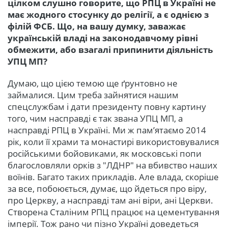
цілком слушно говорите, що РПЦ в Україні не
має жодного стосунку до релігії, а є однією з
філій ФСБ. Що, на вашу думку, заважає
українській владі на законодавчому рівні
обмежити, або взагалі припинити діяльність
УПЦ МП?
Думаю, що цією темою ще ґрунтовно не
займалися. Цим треба зайнятися нашим
спецслужбам і дати президенту повну картину
того, чим насправді є так звана УПЦ МП, а
насправді РПЦ в Україні. Ми ж пам’ятаємо 2014
рік, коли її храми та монастирі використовувалися
російськими бойовиками, як московські попи
благословляли орків з "ЛДНР" на вбивство наших
воїнів. Багато таких прикладів. Але влада, скоріше
за все, побоюється, думає, що йдеться про віру,
про Церкву, а насправді там ані віри, ані Церкви.
Створена Сталіним РПЦ працює на цементування
імперії. Тож рано чи пізно Україні доведеться