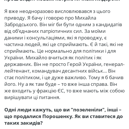
Я вже неодноразово висловлювався з цього
приводу. Я бачу і говорю про Михайла
Забродського. Він міг би бути одним з кандидатів
від об’єднаних патріотичних сил. За моїми
даними і консультаціями, які я проводжу, є
частина людей, які це сприймають. Є й такі, які не
сприймають. Це нормально для політики і для
України. Михайло вчиться як політик і як
державник. Він не просто Герой України, генерал-
лейтенант, командувач десантних військ… Він
стає політиком, і це дуже важливо. Тому я б бачив
його. Ну а як там буде – то вже інша справа. Він
же входить у фракцію ЄС, то вже мають між собою
вирішувати ці питання.
Одні люди кажуть, що ви "позеленіли", інші –
що продалися Порошенку. Як ви ставитеся до
таких закидів?