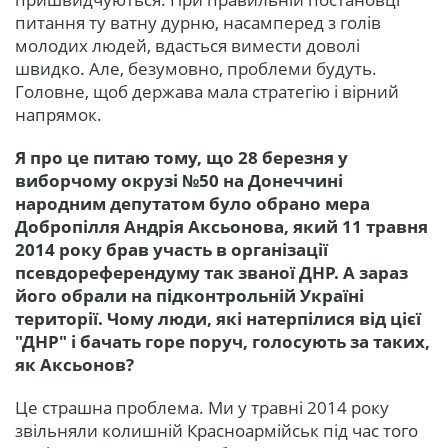
питання ту ватну дурню, насамперед з голів
молодих людей, вдасться вимести доволі
швидко. Але, безумовно, проблеми будуть.
Головне, щоб держава мала стратегію і вірний
напрямок.
Я про це питаю тому, що 28 березня у
виборчому окрузі №50 на Донеччині
народним депутатом було обрано мера
Добропілля Андрія Аксьонова, який 11 травня
2014 року брав участь в організації
псевдореферендуму так званої ДНР. А зараз
його обрали на підконтрольній Україні
території. Чому люди, які натерпілися від цієї
"ДНР" і бачать горе поруч, голосують за таких,
як Аксьонов?
Це страшна проблема. Ми у травні 2014 року
звільняли колишній Красноармійськ під час того