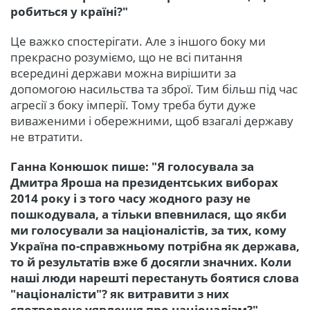
робиться у країні?"
Це важко спостерігати. Але з іншого боку ми
прекрасно розуміємо, що не всі питання
всередині держави можна вирішити за
допомогою насильства та зброї. Тим більш під час
агресії з боку імперії. Тому треба бути дуже
виваженими і обережними, щоб взагалі державу
не втратити.
Ганна Конюшок пише: "Я голосувала за
Дмитра Яроша на президентських виборах
2014 року і з того часу жодного разу не
пошкодувала, а тільки впевнилася, що якби
ми голосували за націоналістів, за тих, кому
Україна по-справжньому потрібна як держава,
то й результатів вже б досягли значних. Коли
наші люди нарешті перестануть боятися слова
"націоналісти"? як витравити з них
спотворене уявлення про націоналізм?"