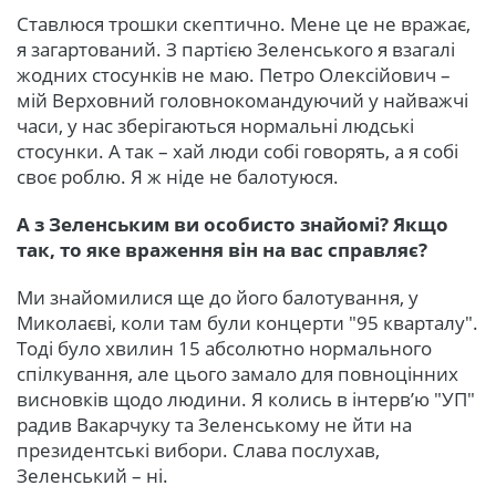
Ставлюся трошки скептично. Мене це не вражає,
я загартований. З партією Зеленського я взагалі
жодних стосунків не маю. Петро Олексійович –
мій Верховний головнокомандуючий у найважчі
часи, у нас зберігаються нормальні людські
стосунки. А так – хай люди собі говорять, а я собі
своє роблю. Я ж ніде не балотуюся.
А з Зеленським ви особисто знайомі? Якщо
так, то яке враження він на вас справляє?
Ми знайомилися ще до його балотування, у
Миколаєві, коли там були концерти "95 кварталу".
Тоді було хвилин 15 абсолютно нормального
спілкування, але цього замало для повноцінних
висновків щодо людини. Я колись в інтерв’ю "УП"
радив Вакарчуку та Зеленському не йти на
президентські вибори. Слава послухав,
Зеленський – ні.