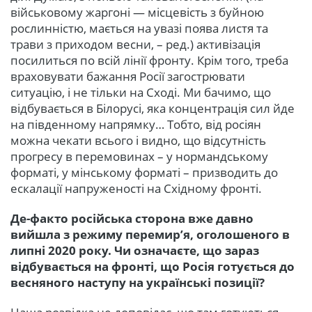
військовому жаргоні — місцевість з буйною
рослинністю, мається на увазі поява листя та
трави з приходом весни, – ред.) активізація
посилиться по всій лінії фронту. Крім того, треба
враховувати бажання Росії загострювати
ситуацію, і не тільки на Сході. Ми бачимо, що
відбувається в Білорусі, яка концентрація сил йде
на південному напрямку… Тобто, від росіян
можна чекати всього і видно, що відсутність
прогресу в перемовинах – у нормандському
форматі, у мінському форматі – призводить до
ескалації напруженості на Східному фронті.
Де-факто російська сторона вже давно
вийшла з режиму перемир’я, оголошеного в
липні 2020 року. Чи означаєте, що зараз
відбувається на фронті, що Росія готується до
весняного наступу на українські позиції?