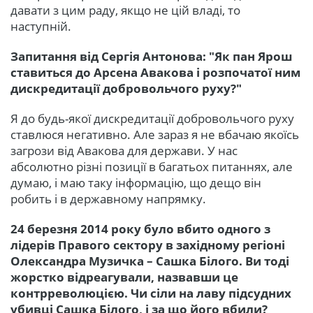
давати з цим раду, якщо не цій владі, то
наступній.
Запитання від Сергія Антонова: "Як пан Ярош
ставиться до Арсена Авакова і розпочатої ним
дискредитації добровольчого руху?"
Я до будь-якої дискредитації добровольчого руху
ставлюся негативно. Але зараз я не вбачаю якоїсь
загрози від Авакова для держави. У нас
абсолютно різні позиції в багатьох питаннях, але
думаю, і маю таку інформацію, що дещо він
робить і в державному напрямку.
24 березня 2014 року було вбито одного з
лідерів Правого сектору в західному регіоні
Олександра Музичка – Сашка Білого. Ви тоді
жорстко відреагували, назвавши це
контрреволюцією. Чи сіли на лаву підсудних
убивці Сашка Білого, і за що його вбили?