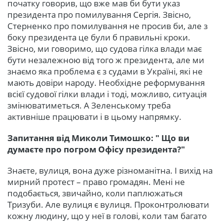
початку говорив, що вже мав би бути указ
президента про помилування Сергія. Звісно,
Стерненко про помилування не просив би, але з
боку президента це були б правильні кроки.
Звісно, ми говоримо, що судова гілка влади має
бути незалежною від того ж президента, але ми
знаємо яка проблема є з судами в Україні, які не
мають довіри народу. Необхідне реформування
всієї судової гілки влади і тоді, можливо, ситуація
змінюватиметься. А Зеленському треба
активніше працювати і в цьому напрямку.
Запитання від Миколи Тимошко: " Що ви
думаєте про погром Офісу президента?"
Знаєте, вулиця, вона дуже різноманітна. І вихід на
мирний протест – право громадян. Мені не
подобається, звичайно, коли паплюжаться
Тризуби. Але вулиця є вулиця. Проконтролювати
кожну людину, що у неї в голові, коли там багато