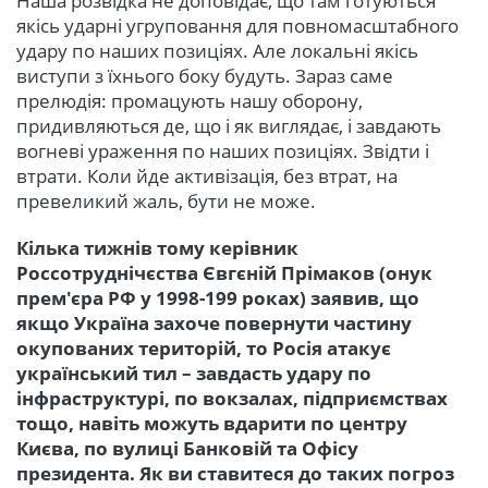
Наша розвідка не доповідає, що там готуються
якісь ударні угруповання для повномасштабного
удару по наших позиціях. Але локальні якісь
виступи з їхнього боку будуть. Зараз саме
прелюдія: промацують нашу оборону,
придивляються де, що і як виглядає, і завдають
вогневі ураження по наших позиціях. Звідти і
втрати. Коли йде активізація, без втрат, на
превеликий жаль, бути не може.
Кілька тижнів тому керівник
Россотруднічєства Євгєній Прімаков (онук
прем'єра РФ у 1998-199 роках) заявив, що
якщо Україна захоче повернути частину
окупованих територій, то Росія атакує
український тил – завдасть удару по
інфраструктурі, по вокзалах, підприємствах
тощо, навіть можуть вдарити по центру
Києва, по вулиці Банковій та Офісу
президента. Як ви ставитеся до таких погроз