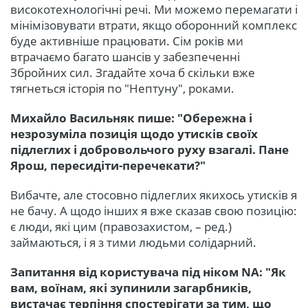
високотехнологічні речі. Ми можемо перемагати і
мінімізовувати втрати, якщо оборонний комплекс
буде активніше працювати. Сім років ми
втрачаємо багато шансів у забезпеченні
Збройних сил. Згадайте хоча б скільки вже
тягнеться історія по "Нептуну", роками.
Михайло Васильняк пише: "Обережна і
незрозуміла позиція щодо утисків своїх
підлеглих і добровольчого руху взагалі. Пане
Ярош, пересидіти-перечекати?"
Вибачте, але стосовно підлеглих якихось утисків я
не бачу. А щодо інших я вже сказав свою позицію:
є люди, які цим (правозахистом, – ред.)
займаються, і я з тими людьми солідарний.
Запитання від користувача під ніком NA: "Як
вам, воїнам, які зупинили загарбників,
вистачає терпіння спостерігати за тим, що