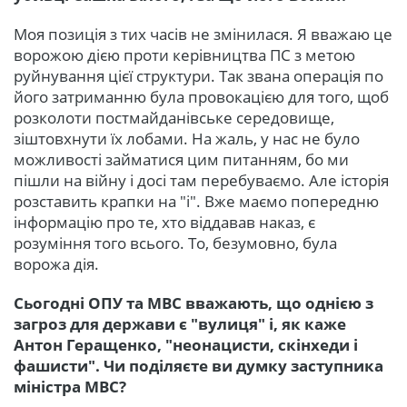
Моя позиція з тих часів не змінилася. Я вважаю це
ворожою дією проти керівництва ПС з метою
руйнування цієї структури. Так звана операція по
його затриманню була провокацією для того, щоб
розколоти постмайданівське середовище,
зіштовхнути їх лобами. На жаль, у нас не було
можливості займатися цим питанням, бо ми
пішли на війну і досі там перебуваємо. Але історія
розставить крапки на "і". Вже маємо попередню
інформацію про те, хто віддавав наказ, є
розуміння того всього. То, безумовно, була
ворожа дія.
Сьогодні ОПУ та МВС вважають, що однією з
загроз для держави є "вулиця" і, як каже
Антон Геращенко, "неонацисти, скінхеди і
фашисти". Чи поділяєте ви думку заступника
міністра МВС?