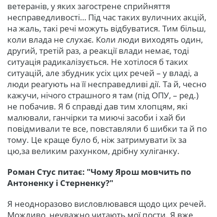
ветеранів, у яких загострене сприйняття
несправедливості… Під час таких вуличних акцій,
на жаль, такі речі можуть відбуватися. Тим більш,
коли влада не слухає. Коли люди виходять один,
другий, третій раз, а реакції влади немає, тоді
ситуація радикалізується. Не хотілося б таких
ситуацій, але збудник усіх цих речей – у владі, а
люди реагують на її несправедливі дії. Та й, чесно
кажучи, нічого страшного я там (під ОПУ, – ред.)
не побачив. Я б справді дав тим хлопцям, які
малювали, ганчірки та миючі засоби і хай би
повідмивали те все, повставляли б шибки та й по
тому. Це краще було б, ніж затримувати їх за
цю,за великим рахунком, дрібну хуліганку.
Роман Стус питає: "Чому Ярош мовчить по
Антоненку і Стерненку?"
Я неодноразово висловлювався щодо цих речей.
Можливо, неуважно читають мої пости. Я вже