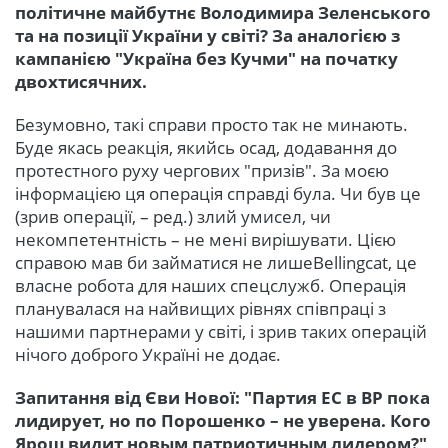
політичне майбутнє Володимира Зеленського
та на позиції України у світі? За аналогією з
кампанією "Україна без Кучми" на початку
двохтисячних.
Безумовно, такі справи просто так не минають.
Буде якась реакція, якийсь осад, додавання до
протестного руху чергових "призів". За моєю
інформацією ця операція справді була. Чи був це
(зрив операції, – ред.) злий умисел, чи
некомпетентність – не мені вирішувати. Цією
справою мав би займатися не лишеBellingcat, це
власне робота для наших спецслужб. Операція
планувалася на найвищих рівнях співпраці з
нашими партнерами у світі, і зрив таких операцій
нічого доброго Україні не додає.
Запитання від Єви Нової: "Партия ЕС в ВР пока
лидирует, но по Порошенко – не уверена. Кого
Ярош видит новым патриотичным лидером?"