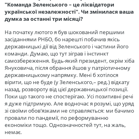
"Команда Зеленського – це ліквідатори
української незалежності". Чи змінилася ваша
думка за останні три місяці?
На початку лютого я був шокований першими
засіданнями РНБО, бо нарешті побачив якісь
державницькі дії від Зеленського і частини його
команди. Думаю, що тут зіграв і інстинкт
самозбереження. Будь-який президент, окрім хіба
Януковича, після обрання йшов у патріотичному
державницькому напрямку. Мені б хотілося
вірити, що не буде (у Зеленського,– ред.) відкату
назад, розвороту від цієї державницької позиції.
Поки що такого не спостерігаю. Усі позитивні речі
я дуже підтримую. Але водночас я розумі, що уряд
зі своїми обов’язками не справляється: ми бачимо
провали по пандемії, по реформуванню
економіки тощо. Однозначностей тут, на жаль,
немає.