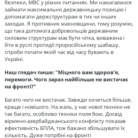
безпеки, МВС у різних питаннях. Ми намагаємося
займати максимально державницьку позицію і
допомагати держструктурам в тих чи інших
заходах. Я противник махновщини, тому розумію,
що така допомога добровольців державним
силовим структурам має бути чітка, виважена і
йти в руслі протидії проросійському шабашу,
спроби почати який час від часу бувають в
Україні.
Наш глядач пише: "Міцного вам здоров’я,
перемоги. Чого зараз найбільше не вистачає
на фронті?"
Багато чого не вистачає. Завжди хочеться більше,
краще і новішого. На жаль, у нас нової техніки не
так багато, особливо техніки поля бою. Досвід
вірмено-азербайджанського конфлікту показав
ефективність БПЛА, тож бажано збільшувати їх
кількість. Дуже потрібні на фронті