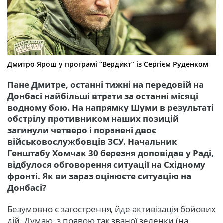
Дмитро Ярош у програмі “Вердикт” із Сергієм Руденком
Пане Дмитре, останні тижні на передовій на
Донбасі найбільші втрати за останні місяці
водному бою. На напрямку Шуми в результаті
обстрілу противником наших позицій
загинули четверо і поранені двоє
військовослужбовців ЗСУ. Начальник
Генштабу Хомчак 30 березня доповідав у Раді,
відбулося обговорення ситуації на Східному
фронті. Як ви зараз оцінюєте ситуацію на
Донбасі?
Безумовно є загострення, йде активізація бойових
дій. Думаю, з появою так званої зеленки (на