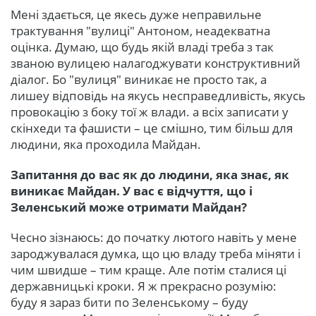
Мені здається, це якесь дуже неправильне
трактування "вулиці" Антоном, неадекватна
оцінка. Думаю, що будь якій владі треба з так
званою вулицею налагоджувати конструктивний
діалог. Бо "вулиця" виникає не просто так, а
лишеу відповідь на якусь несправедливість, якусь
провокацію з боку тої ж влади. а всіх записати у
скінхеди та фашисти – це смішно, тим більш для
людини, яка проходила Майдан.
Запитання до вас як до людини, яка знає, як
виникає Майдан. У вас є відчуття, що і
Зеленський може отримати Майдан?
Чесно зізнаюсь: до початку лютого навіть у мене
зароджувалася думка, що цю владу треба міняти і
чим швидше – тим краще. Але потім сталися ці
державницькі кроки. Я ж прекрасно розумію:
буду я зараз бити по Зеленському – буду