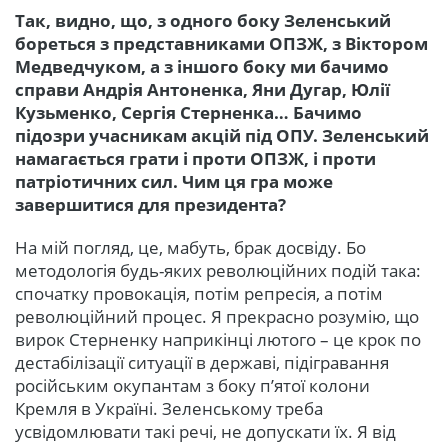
Так, видно, що, з одного боку Зеленський
бореться з представниками ОПЗЖ, з Віктором
Медведчуком, а з іншого боку ми бачимо
справи Андрія Антоненка, Яни Дугар, Юлії
Кузьменко, Сергія Стерненка… Бачимо
підозри учасникам акцій під ОПУ. Зеленський
намагається грати і проти ОПЗЖ, і проти
патріотичних сил. Чим ця гра може
завершитися для президента?
На мій погляд, це, мабуть, брак досвіду. Бо
методологія будь-яких революційних подій така:
спочатку провокація, потім репресія, а потім
революційний процес. Я прекрасно розумію, що
вирок Стерненку наприкінці лютого – це крок по
дестабілізації ситуації в державі, підігравання
російським окупантам з боку п’ятої колони
Кремля в Україні. Зеленському треба
усвідомлювати такі речі, не допускати їх. Я від