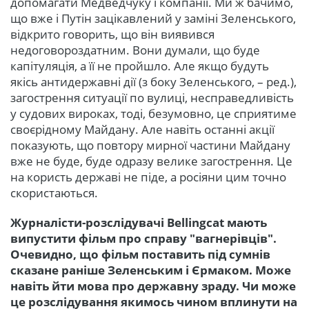
допомагати Медведчуку і компанії. Ми ж бачимо,
що вже і Путін зацікавлений у заміні Зеленського,
відкрито говорить, що він виявився
недоговороздатним. Вони думали, що буде
капітуляція, а її не пройшло. Але якщо будуть
якісь антидержавні дії (з боку Зеленського, – ред.),
загострення ситуації по вулиці, несправедливість
у судових вироках, тоді, безумовно, це сприятиме
своєрідному Майдану. Але навіть останні акції
показують, що повтору мирної частини Майдану
вже не буде, буде одразу велике загострення. Це
на користь державі не піде, а росіяни цим точно
скористаються.
Журналісти-розслідувачі Bellingcat мають
випустити фільм про справу "вагнерівців".
Очевидно, що фільм поставить під сумнів
сказане раніше Зеленським і Єрмаком. Може
навіть йти мова про державну зраду. Чи може
це розслідування якимось чином вплинути на