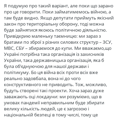
Я подумую про такий варіант, але поки що зарано
про це говорити. Поки займатимемось війною, а
там буде видно. Якщо депутати приймуть якісний
закон про територіальну оборону, тоді можна
буде зайнятися якоюсь політичною діяльністю.
Привідкрию маленьку таємницю: ми зараз з
братами по зброї з різних силових структур – ЗСУ,
МВС, СБУ – збираємося до купи. Ми вважаємо,що
Україні потрібна така організація із захисників
України, така державницька організація, яка б
була об’єднуючою для нашої держави і
політикуму. Бо ця війна всіх проти всіх вже
реально задовбала, вона ні до чого
конструктивного не приводить. Тож, можливо,
будуть створені такі проекти. Хоча зараз дуже
заважають оці локдауни: ми розуміємо, що в
умовах пандемії неправильним буде збирати
велику кількість людей, це є загрозою і
національній безпеці в тому числі, тому це