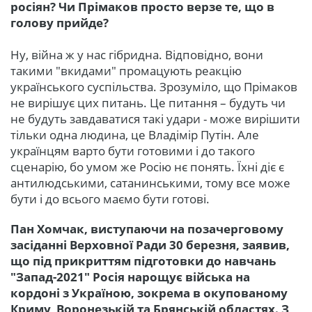
росіян? Чи Прімаков просто верзе те, що в
голову прийде?
Ну, війна ж у нас гібридна. Відповідно, вони
такими "вкидами" промацують реакцію
українського суспільства. Зрозуміло, що Прімаков
не вирішує цих питань. Це питання – будуть чи
не будуть завдаватися такі удари - може вирішити
тільки одна людина, це Владімір Путін. Але
українцям варто бути готовими і до такого
сценарію, бо умом же Росію нє понять. Їхні діє є
антилюдськими, сатанинськими, тому все може
бути і до всього маємо бути готові.
Пан Хомчак, виступаючи на позачерговому
засіданні Верховної Ради 30 березня, заявив,
що під прикриттям підготовки до навчань
"Запад-2021" Росія нарощує війська на
кордоні з Україною, зокрема в окупованому
Криму, Воронезькій та Брянській областях. З