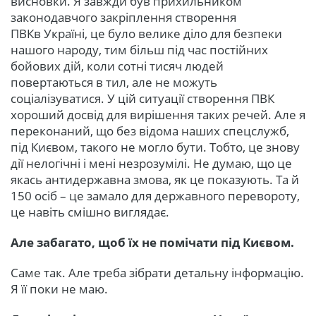
висновки. Я завжди був прихильником
законодавчого закріплення створення
ПВКв Україні, це було велике діло для безпеки
нашого народу, тим більш під час постійних
бойових дій, коли сотні тисяч людей
повертаються в тил, але не можуть
соціалізуватися. У цій ситуації створення ПВК
хороший досвід для вирішення таких речей. Але я
переконаний, що без відома наших спецслужб,
під Києвом, такого не могло бути. Тобто, це знову
дії нелогічні і мені незрозумілі. Не думаю, що це
якась антидержавна змова, як це показують. Та й
150 осіб – це замало для державного перевороту,
це навіть смішно виглядає.
Але забагато, щоб їх не помічати під Києвом.
Саме так. Але треба зібрати детальну інформацію.
Я її поки не маю.