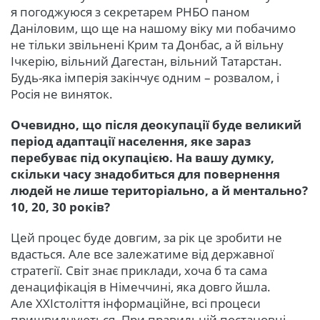
я погоджуюся з секретарем РНБО паном
Даніловим, що ще на нашому віку ми побачимо
не тільки звільнені Крим та Донбас, а й вільну
Ічкерію, вільний Дагестан, вільний Татарстан.
Будь-яка імперія закінчує одним – розвалом, і
Росія не виняток.
Очевидно, що після деокупації буде великий
період адаптації населення, яке зараз
перебуває під окупацією. На вашу думку,
скільки часу знадобиться для повернення
людей не лише територіально, а й ментально?
10, 20, 30 років?
Цей процес буде довгим, за рік це зробити не
вдасться. Але все залежатиме від державної
стратегії. Світ знає приклади, хоча б та сама
денацифікація в Німеччині, яка довго йшла.
Але XXIстоліття інформаційне, всі процеси
пришвидчуються. При правильній постановці