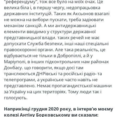
"референдуму", тож все було на моїх очах. Це
велика біла і, в першу чергу, недопрацьовка
державних інституцій. Таких як Аксьонов взагалі
не можна на вибори пускати, треба задіювати
механізм санкцій. А ми антидержавницькі
елементи вводимо у структури державної
представницької влади. таких речей не має
допускати Служба безпеки, інші наші спеціальні
правоохоронні органи. Але така реальність, це
відбувається не тільки в Добропіллі, а й у
Маріуполі, в інших підконтрольних нам районах
Донбасу. що говорити, якщо досі там
транслюються ДНРівські та російські радіо- та
телепрограми, а українське часто навіть не
представлено. Немає пропагандистської машини
за Україну на цих територіях. Тому люди так і
голосують.
Наприкінці грудня 2020 року, в інтерв’ю моєму
колезі Антіну Борковському ви сказали: