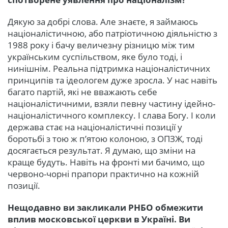
Дякую за добрі слова. Але знаєте, я займаюсь
націоналістичною, або патріотичною діяльністю з
1988 року і бачу величезну різницю між тим
українським суспільством, яке було тоді, і
нинішнім. Реальна підтримка націоналістичних
принципів та ідеологем дуже зросла. У нас навіть
багато партій, які не вважають себе
націоналістичними, взяли певну частину ідейно-
націоналістичного комплексу. І слава Богу. І коли
держава стає на націоналістичні позиції у
боротьбі з тою ж п’ятою колоною, з ОПЗЖ, тоді
досягається результат. Я думаю, що зміни на
краще будуть. Навіть на фронті ми бачимо, що
червоно-чорні прапори практично на кожній
позиції.
Нещодавно ви закликали РНБО обмежити
вплив московської церкви в Україні. Ви