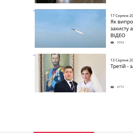
" />
17 Серпня 2
Як випро
захисту 
ВІДЕО
3054
" />
13 Серпня 2
Третій -
4772