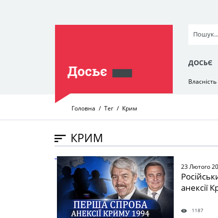
ДОСЬЄ
Власність
Головна
Тег
Крим
КРИМ
" />
23 Лютого 2
Російськ
анексії 
1187