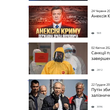
" />
24 Червня 2
Анексія 
969
" />
02 Квітня 20
Санкції 
завершен
2812
" />
22 Грудня 2
Путін зб
залізнич
3096