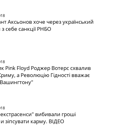
018
нт Аксьонов хоче через український
 з себе санкції РНБО
018
к Pink Floyd Роджер Вотерс схвалив
Криму, а Революцію Гідності вважає
 Вашингтону"
018
 "екстрасенси" вибивали гроші
и зіпсувати карму. ВІДЕО