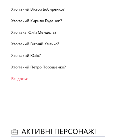
Хто такий Віктор Бобиренко?
Хто такий Кирило Буданов?
Хто така Юлія Мендель?
Хто такий Віталій Кличко?
Хто такий Юзік?
Хто такий Петро Порошенко?
Всі досьє
АКТИВНІ ПЕРСОНАЖІ