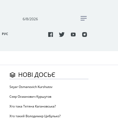
6/8/2026
РУC
НОВІ ДОСЬЄ
Seyar Osmanovich Kurshutov
Сєяр Османович Куршутов
Хто така Тетяна Кагановська?
Хто такий Володимир Цибулько?