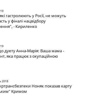
019
які гастролюють у Росії, не можуть
асть у фіналі нацвідбору
ення", - Кириленко
019
до дуету Анна-Марія: Ваша мама -
нт, яка працює з окупаційною
а 2018
кртрансбезпеки Ноняк показав карту
ським" Кримом