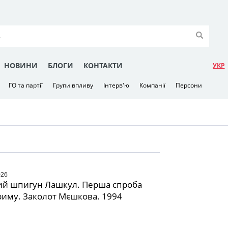
НОВИНИ
БЛОГИ
КОНТАКТИ
УКР
ГО та партії
Групи впливу
Інтерв'ю
Компанії
Персони
026
ий шпигун Лашкул. Перша спроба
Криму. Заколот Мєшкова. 1994