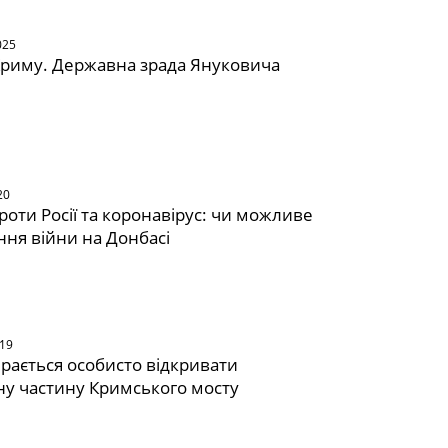
025
Криму. Державна зрада Януковича
20
проти Росії та коронавірус: чи можливе
ня війни на Донбасі
019
ирається особисто відкривати
ну частину Кримського мосту