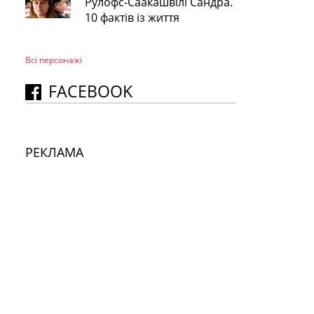
Рулофс-Саакашвілі Сандра.
10 фактів із життя
Всі персонажi
FACEBOOK
РЕКЛАМА