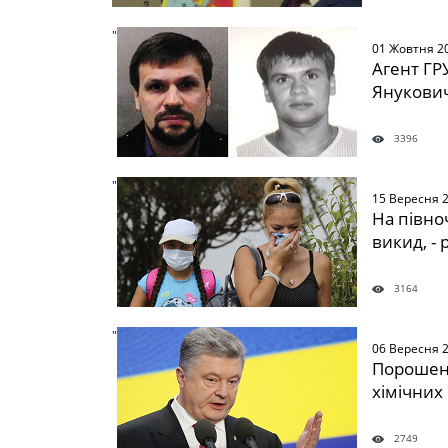
" />
01 Жовтня 2
Агент ГР
Янукович
3396
" />
15 Вересня 
На півно
викид, - 
3164
" />
06 Вересня 
Порошенк
хімічних
2749