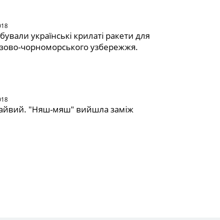
018
бували українські крилаті ракети для
азово-чорноморського узбережжя.
018
 зайвий. "Няш-мяш" вийшла заміж