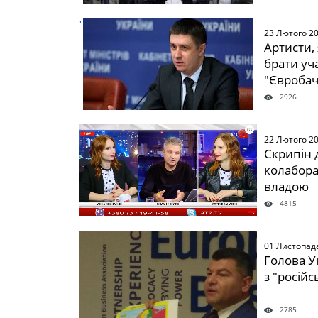
" />
23 Лютого 2
Артисти, 
брати уч
"Євробач
2926
" />
22 Лютого 2
Скрипін 
колабора
владою
4815
" />
01 Листопад
Голова У
з "росій
2785