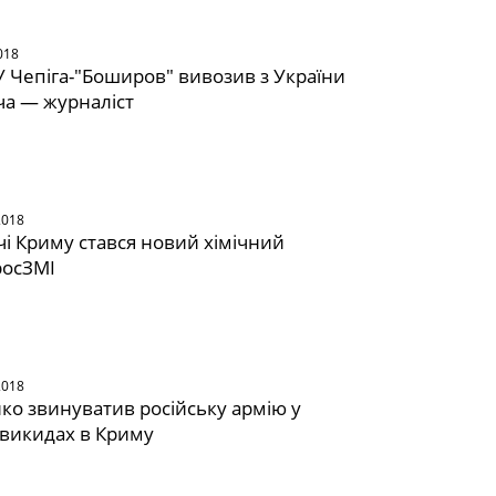
018
У Чепіга-"Боширов" вивозив з України
а — журналіст
2018
чі Криму стався новий хімічний
росЗМІ
2018
о звинуватив російську армію у
 викидах в Криму