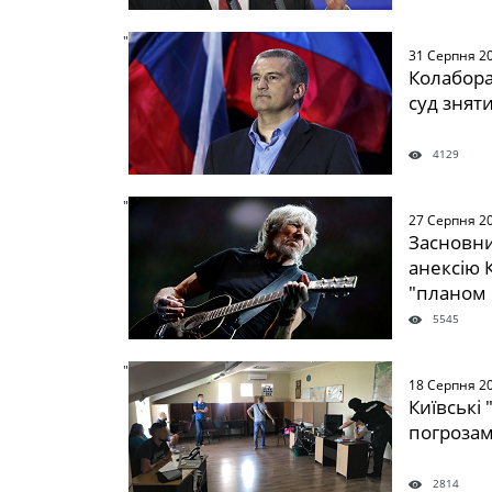
" />
31 Серпня 2
Колабора
суд зняти
4129
" />
27 Серпня 2
Засновни
анексію 
"планом
5545
" />
18 Серпня 2
Київські
погрозам
2814