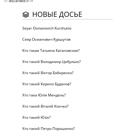
!-- discarded //-->
НОВЫЕ ДОСЬЕ
Seyar Osmanovich Kurshutov
Сеяр Османович Куршутов
Кто такая Татьяна Кагановская?
Хто такий Володимир Цибулько?
Хто такий Віктор Бобиренко?
Хто такий Кирило Буданов?
Хто така Юлія Мендель?
Хто такий Віталій Кличко?
Хто такий Юзік?
Хто такий Петро Порошенко?