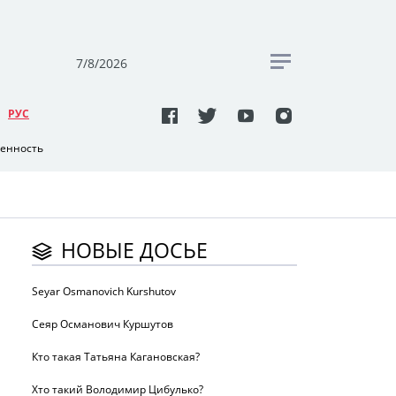
7/8/2026
РУC
венность
НОВЫЕ ДОСЬЕ
Seyar Osmanovich Kurshutov
Сеяр Османович Куршутов
Кто такая Татьяна Кагановская?
Хто такий Володимир Цибулько?