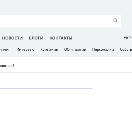
НОВОСТИ
БЛОГИ
КОНТАКТЫ
УКР
лияния
Интервью
Компании
ОО и партии
Персоналии
Собст
новская?