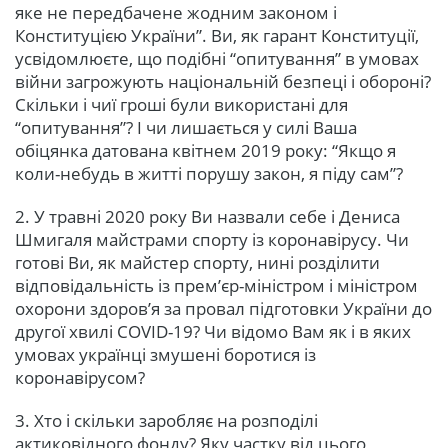
яке не передбачене жодним законом і
Конституцією України”. Ви, як гарант Конституції,
усвідомлюєте, що подібні “опитування” в умовах
війни загрожують національній безпеці і обороні?
Скільки і чиї гроші були використані для
“опитування”? І чи лишається у силі Ваша
обіцянка датована квітнем 2019 року: “Якщо я
коли-небудь в житті порушу закон, я піду сам”?
2. У травні 2020 року Ви назвали себе і Дениса
Шмигаля майстрами спорту із коронавірусу. Чи
готові Ви, як майстер спорту, нині розділити
відповідальність із прем’єр-міністром і міністром
охорони здоров’я за провал підготовки України до
другої хвилі COVID-19? Чи відомо Вам як і в яких
умовах українці змушені боротися із
коронавірусом?
3. Хто і скільки заробляє на розподілі
актиковідного фонду? Яку частку від цього