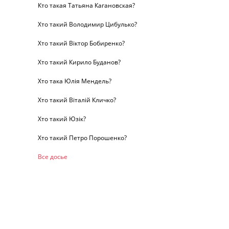
Кто такая Татьяна Кагановская?
Хто такий Володимир Цибулько?
Хто такий Віктор Бобиренко?
Хто такий Кирило Буданов?
Хто така Юлія Мендель?
Хто такий Віталій Кличко?
Хто такий Юзік?
Хто такий Петро Порошенко?
Все досье