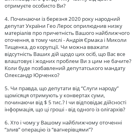
отримуєте особисто Ви?
4. Починаючи із березня 2020 року народний
депутат України Гео Лерос оприлюднив низку
матеріалів про причетність Вашого найближчого
оточення, в тому числі - Андрія Єрмака і Миколи
Тищенка, до корупції. Чи можна вважати
відсутність Ваших дій щодо цих осіб, що Вас все
влаштовує і жодних проблем Ви з цим не бачите?
Коли буде позбавлений депутатського мандату
Олександр Юрченко?
5. Чи правда, що депутати від “Слуги народу”
щомісяця отримують у конвертах суми,
починаючи від $ 5 тис.? І чи відповідає дійсності
інформація, що ці гроші - від одного із олігархів?
6. Хто і чому у Вашому найближчому оточенні
“злив” операцію із “вагнерівцями”?