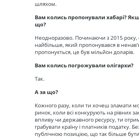
шляхом.
Вам колись пропонували хабарі? Якщо
що?
Неодноразово. Починаючи з 2015 року, с
найбільше, який пропонувався в ненав’я
пропонується, це був мільйон доларів.
Вам колись погрожували олігархи?
Так.
А за що?
Кожного разу, коли ти хочеш зламати м
ринок, коли всі конкурують на рівних за
впливу чи державного ресурсу, ти отри
грабувати країну і платників податку. Б
публічною позицією, що так більше бут