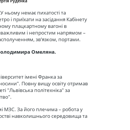
ергія Руденка
 У ньому немає пихатості та
етро і приїхати на засідання Кабінету
йному плацкартному вагоні в
же важливим і непростим напрямом –
асполученням, зв’язком, портами.
я Володимира Омеляна.
іверситет імені Франка за
дносини". Повну вищу освіту отримав
і "Львівська політехніка" за
тво".
мі МЗС. За його плечима – робота у
терстві навколишнього середовища та