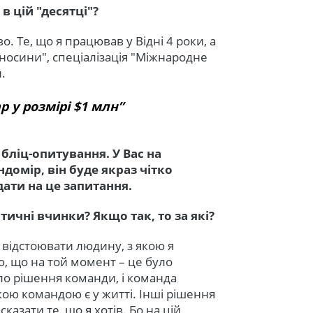
в цій "десятці"?
. Те, що я працював у Відні 4 роки, а
ідносини", спеціалізація "Міжнародне
.
р у розмірі $1 млн”
бліц-опитування. У Вас на
ндомір, він буде якраз чітко
дати на це запитання.
тичні вчинки? Якщо так, то за які?
 відстоювати людину, з якою я
, що на той момент – це було
ло рішення команди, і команда
кою командою є у житті. Інші рішення
казати те, що я хотів. Бо на цій