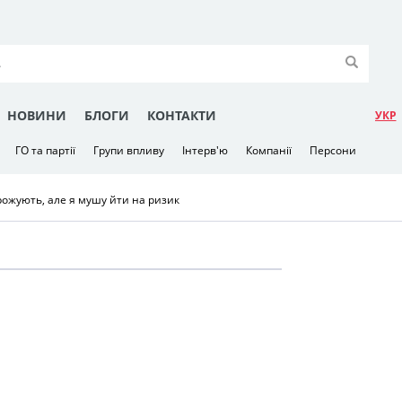
НОВИНИ
БЛОГИ
КОНТАКТИ
УКР
ГО та партії
Групи впливу
Інтерв'ю
Компанії
Персони
рожують, але я мушу йти на ризик