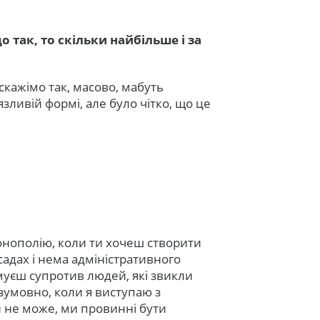
 так, то скільки найбільше і за
кажімо так, масово, мабуть
зливій формі, але було чітко, що це
онополію, коли ти хочеш створити
садах і нема адміністративного
муєш супротив людей, які звикли
езумовно, коли я виступаю з
и не може, ми провинні бути