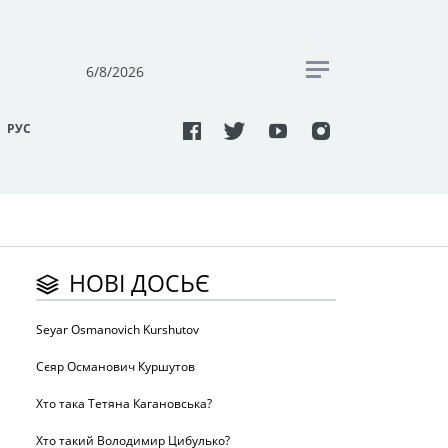
6/8/2026
РУC
НОВІ ДОСЬЄ
Seyar Osmanovich Kurshutov
Сєяр Османович Куршутов
Хто така Тетяна Кагановська?
Хто такий Володимир Цибулько?