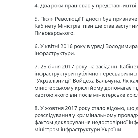
4. Два роки працював у представництві У
5. Після Революції Гідності був призна
Кабінету Міністрів, пізніше став заступ
Пивоварського.
6. У квітні 2016 року в уряді Володими
інфраструктури.
7. 25 січня 2017 року на засіданні Кабіне
інфраструктури публічно пересварилися
"Укрзалізниці" Войцеха Бальчуна. Як ка
міністерському кріслі йому допомагає п
квотою якого він посів міністерське кріс
8. У жовтня 2017 року стало відомо, щ
розслідування у кримінальному провадж
фактом декларування недостовірної інф
міністром інфраструктури України.