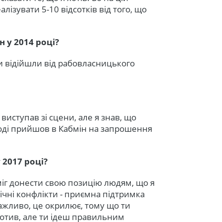
алізувати 5-10 відсотків від того, що
 у 2014 році?
и відійшли від рабовласницького
 виступав зі сцени, але я знав, що
тоді прийшов в Кабмін на запрошення
2017 році?
міг донести свою позицію людям, що я
лічні конфлікти - приємна підтримка
важливо, це окрилює, тому що ти
против, але ти ідеш правильним