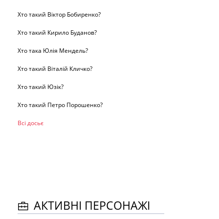
Хто такий Віктор Бобиренко?
Хто такий Кирило Буданов?
Хто така Юлія Мендель?
Хто такий Віталій Кличко?
Хто такий Юзік?
Хто такий Петро Порошенко?
Всі досьє
АКТИВНІ ПЕРСОНАЖІ