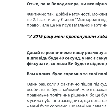
Отже, пане Володимире, чи все вірно 
Фактично так. Дрібні неточності, можливо
не 2. І закінчив у Львові "Міжнародні в
право", але це не псує загальної картини
“У 2015 році мені пропонували хаба
Давайте розпочнемо нашу розмову з 
відповідь буде 40 секунд, у нас є секу
фіксувати, скільки Ви будете відпові
Вам колись було соромно за свої полі
Один раз, коли я фактично пішов під суд
особисто не був знайомий. Але я вважаю
правильне політичне рішення, бо це бу
мусила публічно засвідчити, що вона та
– мені було соромно, що мені не давали с