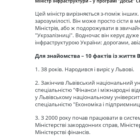
Міністр інфраструктури – у програмі “Досьє” С
Цей міністр вирізняється з-поміж інших.
зарозумілості. Він може просто сісти в м
Міністрів, або ж подорожувати в звича
"Укрзалізниці". Водночас він керує ду
інфраструктурою України: дорогами, аві
Для знайомства – 10 фактів із житт
1. 38 років. Народився і виріс у Львові.
2. Закінчив Львівський національний ун
спеціальністю "Фінанси і міжнародні ві
у Львівському національному університет
спеціальністю "Економіка і підприємниц
3. З 2000 року почав працювати в систе
Міністерстві закордонних справ, Мініс
Міністерстві фінансів.