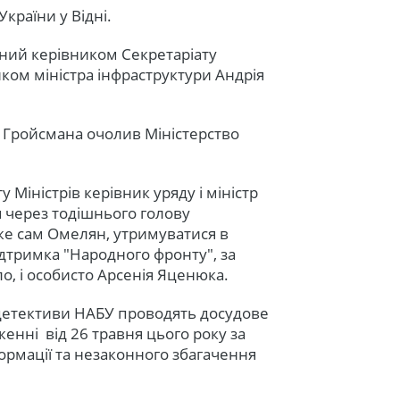
країни у Відні.
чений керівником Секретаріату
ником міністра інфраструктури Андрія
ра Гройсмана очолив Міністерство
ту Міністрів керівник уряду і міністр
 через тодішнього голову
же сам Омелян, утримуватися в
ідтримка "Народного фронту", за
ло, і особисто Арсенія Яценюка.
о детективи НАБУ проводять досудове
енні від 26 травня цього року за
ормації та незаконного збагачення