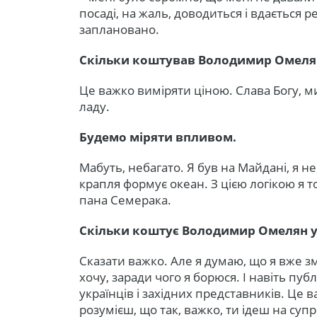
посаді, на жаль, доводиться і вдається ре
заплановано.
Скільки коштував Володимир Омелян
Це важко виміряти ціною. Слава Богу, м
ладу.
Будемо міряти впливом.
Мабуть, небагато. Я був на Майдані, я не
крапля формує океан. З цією логікою я 
пана Семерака.
Скільки коштує Володимир Омелян у 
Сказати важко. Але я думаю, що я вже з
хочу, заради чого я борюся. І навіть пуб
українців і західних представників. Це 
розумієш, що так, важко, ти ідеш на су