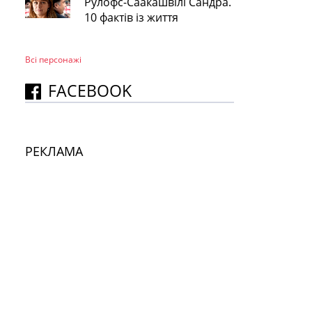
Рулофс-Саакашвілі Сандра.
10 фактів із життя
Всі персонажi
FACEBOOK
РЕКЛАМА