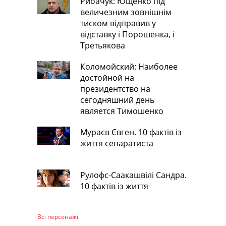
Рибачук: Ющенко під
величезним зовнішнім
тиском відправив у
відставку і Порошенка, і
Третьякова
Коломойский: Наиболее
достойной на
президентство на
сегодняшний день
является Тимошенко
Мураєв Євген. 10 фактів із
життя сепаратиста
Рулофс-Саакашвілі Сандра.
10 фактів із життя
Всі персонажi