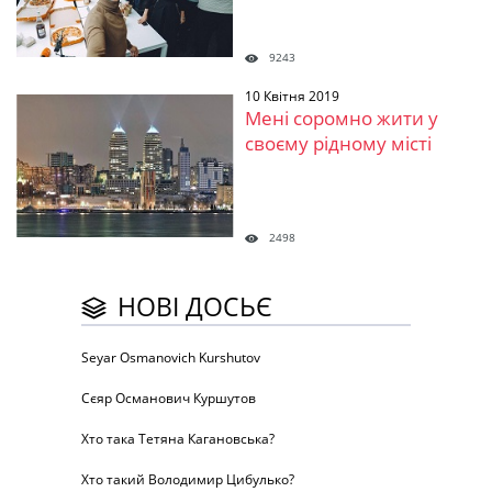
9243
10 Квітня 2019
Мені соромно жити у
своєму рідному місті
2498
НОВІ ДОСЬЄ
Seyar Osmanovich Kurshutov
Сєяр Османович Куршутов
Хто така Тетяна Кагановська?
Хто такий Володимир Цибулько?