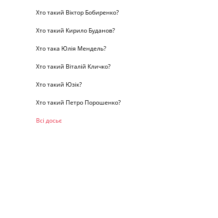
Хто такий Віктор Бобиренко?
Хто такий Кирило Буданов?
Хто така Юлія Мендель?
Хто такий Віталій Кличко?
Хто такий Юзік?
Хто такий Петро Порошенко?
Всі досьє