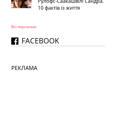
Рулофс-Саакашвілі Сандра.
10 фактів із життя
Всі персонажi
FACEBOOK
РЕКЛАМА