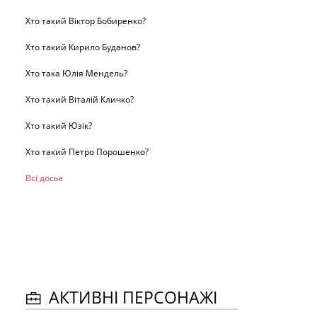
Хто такий Віктор Бобиренко?
Хто такий Кирило Буданов?
Хто така Юлія Мендель?
Хто такий Віталій Кличко?
Хто такий Юзік?
Хто такий Петро Порошенко?
Всі досьє
АКТИВНІ ПЕРСОНАЖІ