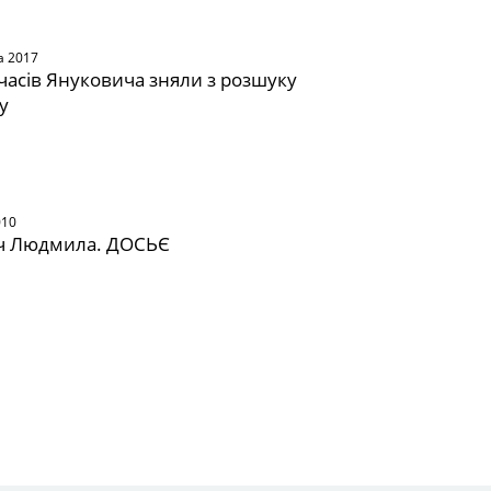
а 2017
 часів Януковича зняли з розшуку
у
010
ч Людмила. ДОСЬЄ