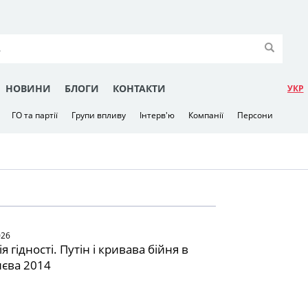
НОВИНИ
БЛОГИ
КОНТАКТИ
УКР
ГО та партії
Групи впливу
Інтерв'ю
Компанії
Персони
026
 гідності. Путін і кривава бійня в
иєва 2014