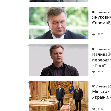
" />
07 Лютого 2
Янукович
Євромай
2902
" />
07 Лютого 2
Наливайч
переодяг
з Росії"
5304
" />
01 Лютого 2
Міністр 
України, 
3152