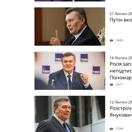
" />
27 Лютого 2
Путін вк
2665
" />
14 Лютого 2
Росія за
непідпис
Пономар
2611
" />
12 Лютого 2
Розстріл
Янукович
2748