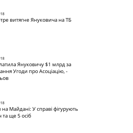
018
отре витягне Януковича на ТБ
018
платила Януковичу $1 млрд за
ання Угоди про Асоціацію, -
ьов
018
и на Майдані: У справі фігурують
 та ще 5 осіб