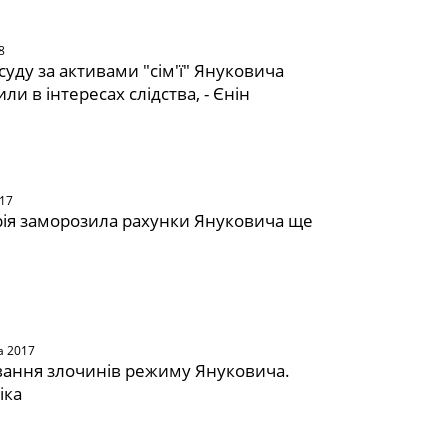
8
суду за активами "сім'ї" Януковича
ли в інтересах слідства, - Єнін
017
ія заморозила рахунки Януковича ще
а 2017
вання злочинів режиму Януковича.
іка