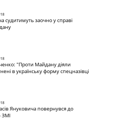
018
а судитимуть заочно у справі
дану
018
енко: "Проти Майдану діяли
нені в українську форму спецназівці
018
часів Януковича повернувся до
- ЗМІ