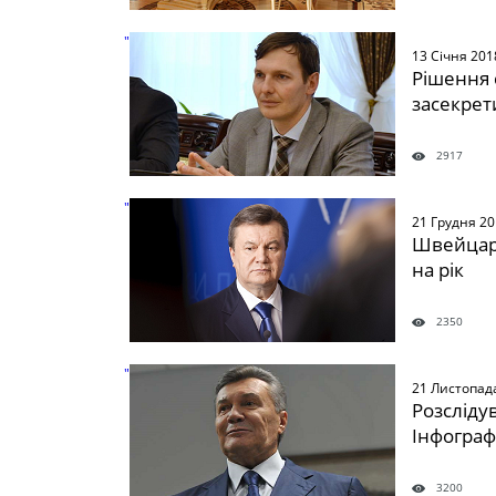
" />
13 Січня 201
Рішення 
засекрети
2917
" />
21 Грудня 2
Швейцар
на рік
2350
" />
21 Листопад
Розсліду
Інфограф
3200