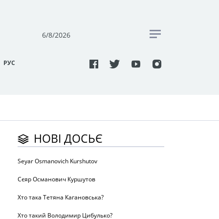
6/8/2026
РУC
НОВІ ДОСЬЄ
Seyar Osmanovich Kurshutov
Сєяр Османович Куршутов
Хто така Тетяна Кагановська?
Хто такий Володимир Цибулько?