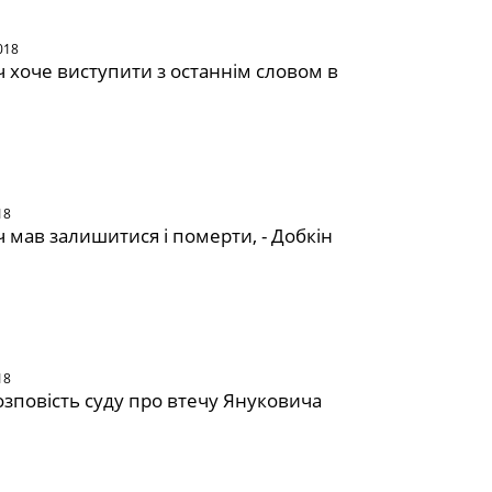
018
 хоче виступити з останнім словом в
18
 мав залишитися і померти, - Добкін
18
озповість суду про втечу Януковича