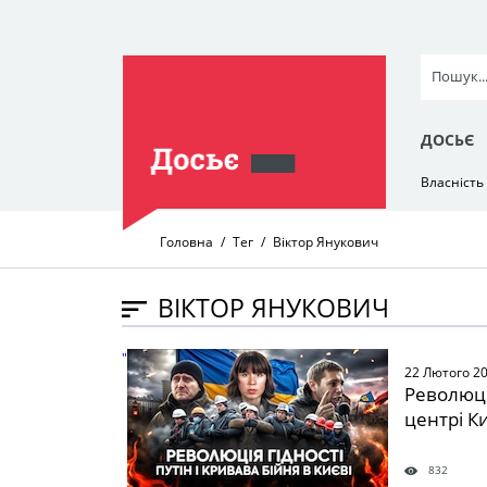
ДОСЬЄ
Власність
Головна
Тег
Віктор Янукович
ВІКТОР ЯНУКОВИЧ
" />
22 Лютого 2
Революція
центрі К
832