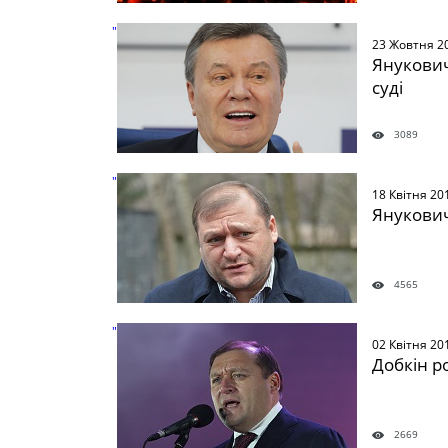
" />
23 Жовтня 2
Янукович
суді
3089
" />
18 Квітня 20
Янукович
4565
" />
02 Квітня 20
Добкін р
2669