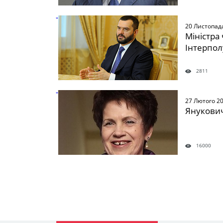
" />
20 Листопад
Міністра
Інтерпол
2811
" />
27 Лютого 2
Янукови
16000