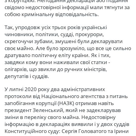
з корупцією. Неподання декларацій або подання
свідомо недостовірної інформації мали тягнути за
собою кримінальну відповідальність.
Так, упродовж усіх трьох років українські
чиновники, політики, судді, прокурори,
скрегочучи зубами, змушені були декларувати
своє майно. Але було зрозуміло, що все це сильно
дратувало політичну еліту країни. Як і тих,
завдяки кому вони наживали свої статки -
олігархів, що звикли до ручних міністрів,
депутатів і суддів.
У липні 2020 року два адміністративних
протоколи від Національного агентства з питань
запобігання корупції (НАЗК) отримав навіть
президент Зеленський, який не задекларував
зміни в переліку свого майна. Недостовірну
інформацію в деклараціях виявили ​​і у двох суддів
Конституційного суду: Сергія Головатого та Ірини