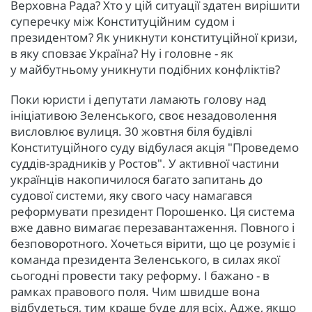
Верховна Рада? Хто у цій ситуації здатен вирішити
суперечку між Конституційним судом і
президентом? Як уникнути конституційної кризи,
в яку сповзає Україна? Ну і головне - як
у майбутньому уникнути подібних конфліктів?
Поки юристи і депутати ламають голову над
ініціативою Зеленського, своє незадоволення
висловлює вулиця. 30 жовтня біля будівлі
Конституційного суду відбулася акція "Проведемо
суддів-зрадників у Ростов". У активної частини
українців накопичилося багато запитань до
судової системи, яку свого часу намагався
реформувати президент Порошенко. Ця система
вже давно вимагає перезавантаження. Повного і
безповоротного. Хочеться вірити, що це розуміє і
команда президента Зеленського, в силах якої
сьогодні провести таку реформу. І бажано - в
рамках правового поля. Чим швидше вона
відбудеться, тим краще буде для всіх. Адже, якщо