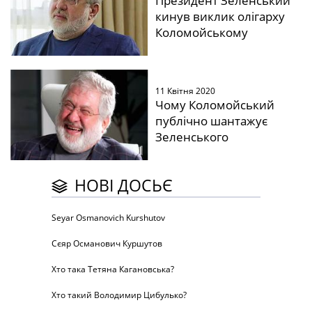
Президент Зеленський
кинув виклик олігарху
Коломойському
11 Квітня 2020
Чому Коломойський
публічно шантажує
Зеленського
НОВІ ДОСЬЄ
Seyar Osmanovich Kurshutov
Сєяр Османович Куршутов
Хто така Тетяна Кагановська?
Хто такий Володимир Цибулько?