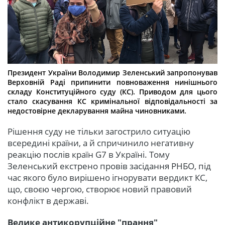
Президент України Володимир Зеленський запропонував
Верховній Раді припинити повноваження нинішнього
складу Конституційного суду (КС). Приводом для цього
стало скасування КС кримінальної відповідальності за
недостовірне декларування майна чиновниками.
Рішення суду не тільки загострило ситуацію
всередині країни, а й спричинило негативну
реакцію послів країн G7 в Україні. Тому
Зеленський екстрено провів засідання РНБО, під
час якого було вирішено ігнорувати вердикт КС,
що, своєю чергою, створює новий правовий
конфлікт в державі.
Велике антикорупційне "прання"