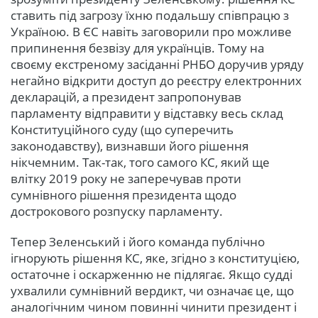
ставить під загрозу їхню подальшу співпрацю з
Україною. В ЄС навіть заговорили про можливе
припинення безвізу для українців. Тому на
своєму екстреному засіданні РНБО доручив уряду
негайно відкрити доступ до реєстру електронних
декларацій, а президент запропонував
парламенту відправити у відставку весь склад
Конституційного суду (що суперечить
законодавству), визнавши його рішення
нікчемним. Так-так, того самого КС, який ще
влітку 2019 року не заперечував проти
сумнівного рішення президента щодо
дострокового розпуску парламенту.
Тепер Зеленський і його команда публічно
ігнорують рішення КС, яке, згідно з конституцією,
остаточне і оскарженню не підлягає. Якщо судді
ухвалили сумнівний вердикт, чи означає це, що
аналогічним чином повинні чинити президент і