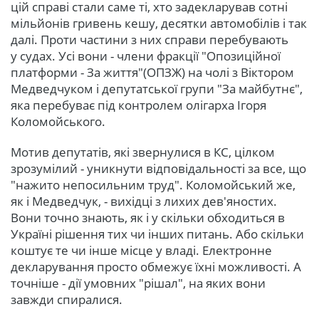
цій справі стали саме ті, хто задекларував сотні
мільйонів гривень кешу, десятки автомобілів і так
далі. Проти частини з них справи перебувають
у судах. Усі вони - члени фракції "Опозиційної
платформи - За життя"(ОПЗЖ) на чолі з Віктором
Медведчуком і депутатської групи "За майбутнє",
яка перебуває під контролем олігарха Ігоря
Коломойського.
Мотив депутатів, які звернулися в КС, цілком
зрозумілий - уникнути відповідальності за все, що
"нажито непосильним труд". Коломойський же,
як і Медведчук, - вихідці з лихих дев'яностих.
Вони точно знають, як і у скільки обходиться в
Україні рішення тих чи інших питань. Або скільки
коштує те чи інше місце у владі. Електронне
декларування просто обмежує їхні можливості. А
точніше - дії умовних "рішал", на яких вони
завжди спиралися.