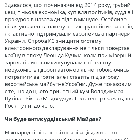
Здавалося, що, починаючи від 2014 року, грубий
кеш, тіньова економіка, купівля політиків, суддів і
прокурорів назавжди піде в минуле. Особливо -
після ухвалення пакету антикорупційних законів,
які активно підтримували європейські партнери
України. Спроба КС знищити систему
електронного декларування не тільки повертає
країну в епоху Леоніда Кучми, коли при мізерній
зарплаті чиновники купували собі елітну
нерухомість і дорогі автомобілі, не побоюючись
потрапити за ґрати, але і ставить під загрозу
європейське майбутнє України. Дуже показовим
є те, що до цього причетний кум Володимира
Путіна - Віктор Медведчук. І ось тепер скажіть, що
Росія тут ні до чого.
Чи буде антисуддівський Майдан?
Міжнародні фінансові організації дали чітко
зрозуміти президенту Зеленському: рішення КС