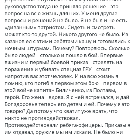
руководство тогда не приняло решение
это
–
вопрос на всю жизнь для них. У меня другие
вопросы и решений не было. Я не был и не есть
«диванным» патриотом. Сидеть и смотреть
может кто-то другой. Никого другого не было. Из
казанов ел с этими ребятами кашу и готовились к
ночным штурмам. Почему? Повторяюсь. Сколько
было людей
столько и пошло в бой. Впервые
–
вжизни и первый боевой приказ
стрелять на
–
поражение и убивать спецназ ГРУ
стоит
–
напротив вас этот человек. И на всю жизнь я
помню, кто погиб в первом этом бою
первом в
–
этой войне капитан Биличенко, из Полтавы,
герой. Его жена
вдова. Я с ней встречался, и дай
–
Бог здоровья теперь его детям и ей. Почему я это
говорю? Да потому что хватит уже врать, что
никто не противодействовал.
Противодействовали ребята-офицеры. Приказы я
им отдавал, оружие мы им искали. Не было ни