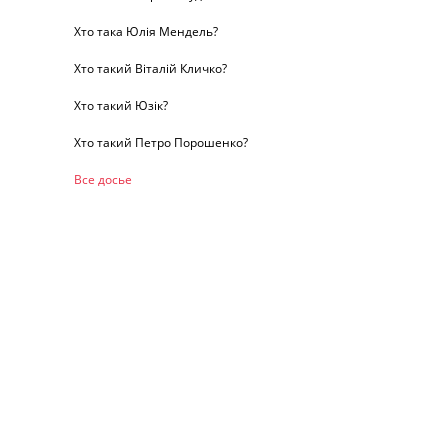
Хто така Юлія Мендель?
Хто такий Віталій Кличко?
Хто такий Юзік?
Хто такий Петро Порошенко?
Все досье