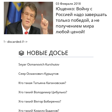
03 Февраля 2018
Ющенко: Войну с
Россией надо завершать
только победой, а не
получением мира
любой ценой!
!-- discarded //-->
НОВЫЕ ДОСЬЕ
Seyar Osmanovich Kurshutov
Сеяр Османович Куршутов
Кто такая Татьяна Кагановская?
Хто такий Володимир Цибулько?
Хто такий Віктор Бобиренко?
Хто такий Кирило Буданов?