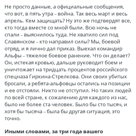
Не просто данные, а официальные сообщения,
что вот,
в пять утра
война. Так весь март и весь
–
апрель. Кем защищать? Ну это же подтвердят все,
кто тогда вместе со мной были. Всю ночь не
спали
выяснилось туда. Не хватило сил под
–
Славянском
кто направил силы? Мы, боевой
–
отряд, и я лично дал приказ. Выехал командир
Альфы
тяжелое боевое ранение. Что он делает?
–
Он, истекая кровью, дальше руководит боем и
уничтожает на тридцать процентов российского
спецназа Гиркина-Стрелкова. Они своих убитых
бросали, а ребята-альфовцы остались на позиции
и ее отстояли. Никто не отступил. Но таких людей
по всей стране, к сожалению для каждого из нас,
было не более ста человек. Было бы сто тысяч, и
хотя бы тысяча
была бы другая ситуация, это
–
точно.
Иными словами, за три года вашего