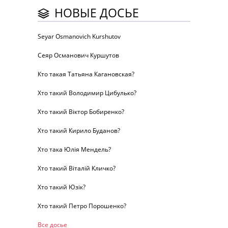
НОВЫЕ ДОСЬЕ
Seyar Osmanovich Kurshutov
Сеяр Османович Куршутов
Кто такая Татьяна Кагановская?
Хто такий Володимир Цибулько?
Хто такий Віктор Бобиренко?
Хто такий Кирило Буданов?
Хто така Юлія Мендель?
Хто такий Віталій Кличко?
Хто такий Юзік?
Хто такий Петро Порошенко?
Все досье