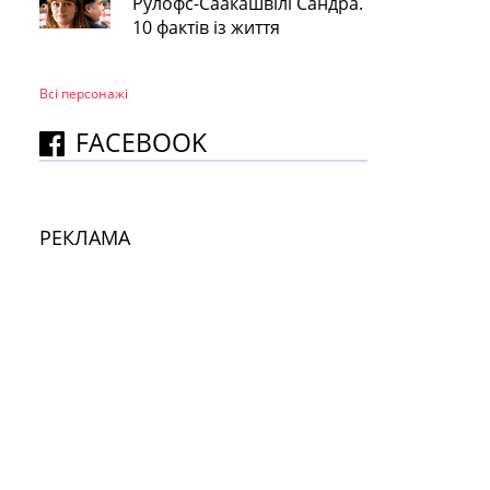
Рулофс-Саакашвілі Сандра.
10 фактів із життя
Всі персонажi
FACEBOOK
РЕКЛАМА