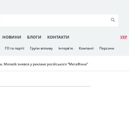
НОВИНИ
БЛОГИ
КОНТАКТИ
УКР
ГО та партії
Групи впливу
Інтерв'ю
Компанії
Персони
а. Monatik знявся у рекламі російського “МегаФона”