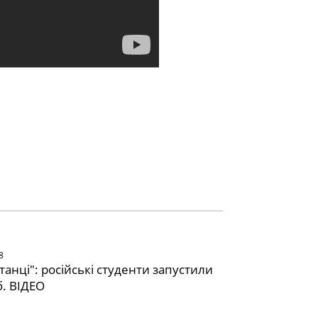
8
танці": російські студенти запустили
. ВІДЕО