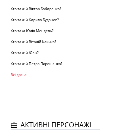
Хто такий Віктор Бобиренко?
Хто такий Кирило Буданов?
Хто така Юлія Мендель?
Хто такий Віталій Кличко?
Хто такий Юзік?
Хто такий Петро Порошенко?
Всі досьє
АКТИВНІ ПЕРСОНАЖІ