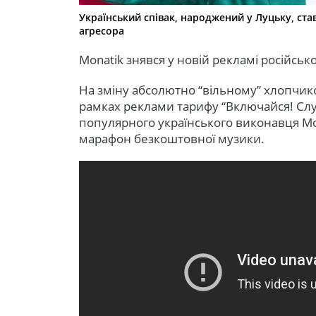
Український співак, народжений у Луцьку, ст
агресора
Monatik знявся у новій рекламі російсь
На зміну абсолютно “вільному” хлопчиков
рамках реклами тарифу “Включайся! Слу
популярного українського виконавця Mo
марафон безкоштовної музики.