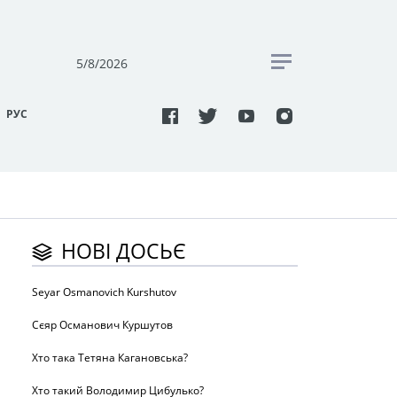
5/8/2026
РУC
НОВІ ДОСЬЄ
Seyar Osmanovich Kurshutov
Сєяр Османович Куршутов
Хто така Тетяна Кагановська?
Хто такий Володимир Цибулько?