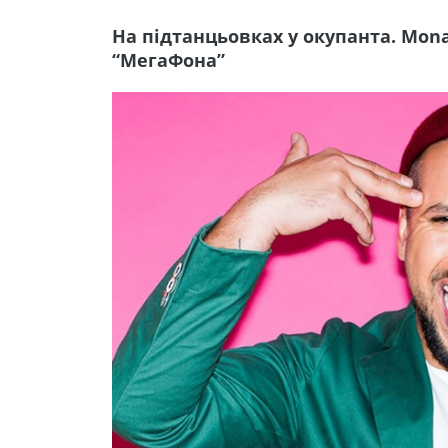
На підтанцьовках у окупанта. Mona
“МегаФона”