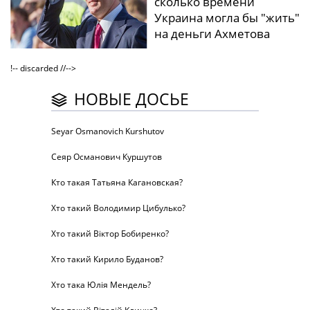
сколько времени
Украина могла бы "жить"
на деньги Ахметова
!-- discarded //-->
НОВЫЕ ДОСЬЕ
Seyar Osmanovich Kurshutov
Сеяр Османович Куршутов
Кто такая Татьяна Кагановская?
Хто такий Володимир Цибулько?
Хто такий Віктор Бобиренко?
Хто такий Кирило Буданов?
Хто така Юлія Мендель?