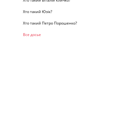
Хто такий Віталій Кличко?
Хто такий Юзік?
Хто такий Петро Порошенко?
Все досье