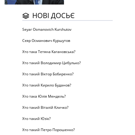
НОВІ ДОСЬЄ
Seyar Osmanovich Kurshutov
Сєяр Османович Куршутов
Хто така Тетяна Кагановська?
Хто такий Володимир Цибулько?
Хто такий Віктор Бобиренко?
Хто такий Кирило Буданов?
Хто така Юлія Мендель?
Хто такий Віталій Кличко?
Хто такий Юзік?
Хто такий Петро Порошенко?