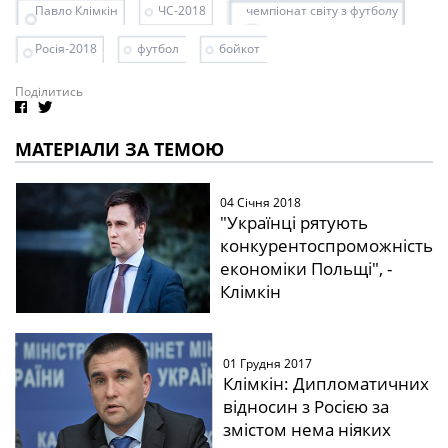
Павло Клімкін
ЧС-2018
чемпіонат світу з футболу
Росія-2018
футбол
бойкот
Поділитись
МАТЕРІАЛИ ЗА ТЕМОЮ
04 Січня 2018
"Українці рятують
конкурентоспроможність
економіки Польщі", -
Клімкін
01 Грудня 2017
Клімкін: Дипломатичних
відносин з Росією за
змістом нема ніяких