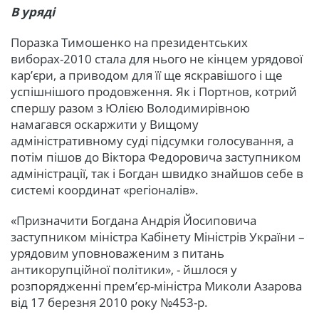
В уряді
Поразка Тимошенко на президентських
виборах-2010 стала для нього не кінцем урядової
кар’єри, а приводом для її ще яскравішого і ще
успішнішого продовження. Як і Портнов, котрий
спершу разом з Юлією Володимирівною
намагався оскаржити у Вищому
адміністративному суді підсумки голосування, а
потім пішов до Віктора Федоровича заступником
адміністрації, так і Богдан швидко знайшов себе в
системі координат «регіоналів».
«Призначити Богдана Андрія Йосиповича
заступником міністра Кабінету Міністрів України –
урядовим уповноваженим з питань
антикорупційної політики», - йшлося у
розпорядженні прем’єр-міністра Миколи Азарова
від 17 березня 2010 року №453-р.