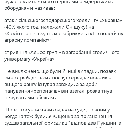
чужого майна» і його першими рейдерськими
оборудками називав:
атаки сільськогосподарського холдингу «Україна»
(40% якого тоді належали Оніщуку) на
«Комінтернівську птахофабрику» та «Технологічну
аграрну компанію»;
сприяння «Альфа-групі» в загарбанні столичного
універмагу «Україна».
Не виключено, що були й інші випадки, позаяк
ринок рейдерських послуг серед чиновників
вищого рангу існував завжди, а за доби
панування «регіоналів» він взагалі розквітнув
нечуваними обсягами.
Що ж стосується «виходів» на суди, то вони у
Богдана теж були. У Ющенка за призначення
суддів загальної юрисдикції відповідав Пукшин, а