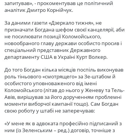
запитував», - прокоментував це політичний
аналітик Дмитро Корнійчук.
За даними газети «Дзеркало тижня», не
призначати Богдана шефом своєї канцелярії, аби
не посилювати позиції Коломойського,
новообраного главу держави особисто просив і
спеціальний представник Державного
департаменту США в Україні Курт Волкер.
До того Богдан кілька місяців поспіль виконував
роль тіньового «смотрящего» за Зе-штабом й
особистого уповноваженого від імені
Коломойського (літав до нього у Женеву та Тель-
Авів, вирішував за його дорученням проблемні
моменти виборчої кампанії тощо). Сам Богдан
свою роботу у штабі не заперечував:
«У мене як в адвоката професійно підписаний з
ним (із Зеленським – ред.) договір, точніше з