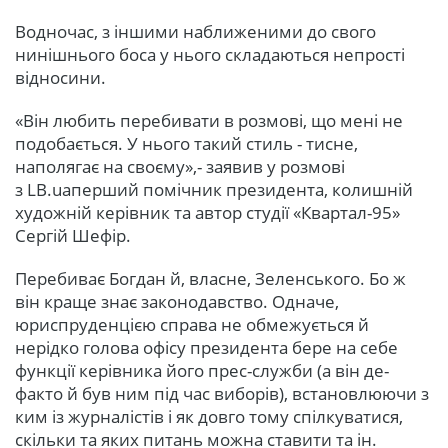
Водночас, з іншими наближеними до свого
нинішнього боса у нього складаються непрості
відносини.
«Він любить перебивати в розмові, що мені не
подобається. У нього такий стиль - тисне,
наполягає на своєму»,- заявив у розмові
з LB.uaперший помічник президента, колишній
художній керівник та автор студії «Квартал-95»
Сергій Шефір.
Перебиває Богдан й, власне, Зеленського. Бо ж
він краще знає законодавство. Одначе,
юриспруденцією справа не обмежується й
нерідко голова офісу президента бере на себе
функції керівника його прес-служби (а він де-
факто й був ним під час виборів), встановлюючи з
ким із журналістів і як довго тому спілкуватися,
скільки та яких питань можна ставити та ін.