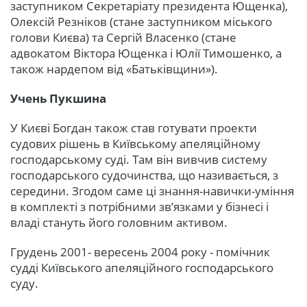
заступником Секретаріату президента Ющенка),
Олексій Резніков (стане заступником міського
голови Києва) та Сергій Власенко (стане
адвокатом Віктора Ющенка і Юлії Тимошенко, а
також нардепом від «Батьківщини»).
Учень Пукшина
У Києві Богдан також став готувати проекти
судових рішень в Київському апеляційному
господарському суді. Там він вивчив систему
господарського судочинства, що називається, з
середини. Згодом саме ці знання-навички-уміння
в комплекті з потрібними зв’язками у бізнесі і
владі стануть його головним активом.
Грудень 2001- вересень 2004 року - помічник
судді Київського апеляційного господарського
суду.