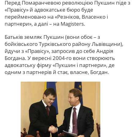
Перед Помаранчевою революцією Пукшин піде з
«Правісу» й адвокатське бюро буде
перейменовано на «Резніков, Власенко і
партнери», а далі – на Magisters.
Батьків земляк Пукшин (вони обоє – з
бойківського Турківського району Львівщини),
йдучи з «Правісу», запросив до себе Андрія
Богдана. У вересні 2004-го вони створюють
адвокатську фірму «Пукшин і партнери», де
одним з партнерів й стає, власне, Богдан.