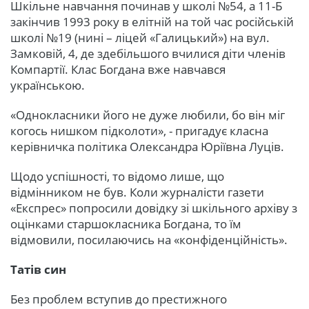
Шкільне навчання починав у школі №54, а 11-Б
закінчив 1993 року в елітній на той час російській
школі №19 (нині – ліцей «Галицький») на вул.
Замковій, 4, де здебільшого вчилися діти членів
Компартії. Клас Богдана вже навчався
українською.
«Однокласники його не дуже любили, бо він міг
когось нишком підколоти», - пригадує класна
керівничка політика Олександра Юріївна Луців.
Щодо успішності, то відомо лише, що
відмінником не був. Коли журналісти газети
«Експрес» попросили довідку зі шкільного архіву з
оцінками старшокласника Богдана, то їм
відмовили, посилаючись на «конфіденційність».
Татів син
Без проблем вступив до престижного