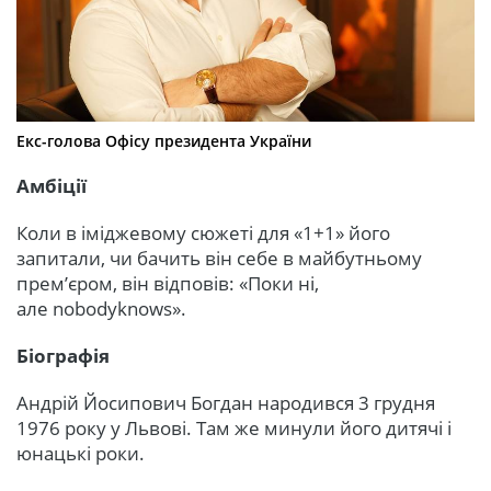
Екс-голова Офісу президента України
Амбіції
Коли в іміджевому сюжеті для «1+1» його
запитали, чи бачить він себе в майбутньому
прем’єром, він відповів: «Поки ні,
але nobodyknows».
Біографія
Андрій Йосипович Богдан народився 3 грудня
1976 року у Львові. Там же минули його дитячі і
юнацькі роки.