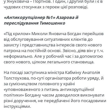
у Януковича – Портнов. І один, і другий були і є в
чудових стосунках з героєм цієї розповіді.
«Антикорупціонер №1» Азарова й
переслідування Тимошенко
«Під крилом» Миколи Яновича Богдан перейшов
від обслуговування ситуативних клієнтів до
захисту і представництва інтересів свого нового
патрона на постійній основі. Звісно, діяв він у т.ч.
неформально. Але у робочий час і за допомогою
свого нового, цілком легального становища.
На посаді заступника міністра Кабміну Анатолія
Толстоухова, по-суті організатора роботи уряду, й
за сумісництвом головного у країні
«уповноваженого з питань антикорупційної
політики» Богдану часом доводилося виконувати
різні доручення, не передбачені його посадовими
інструкціями.