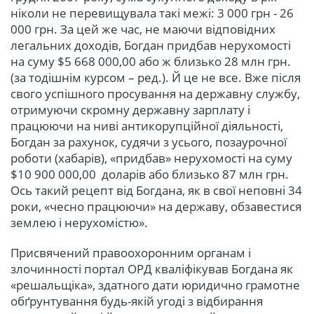
ніколи не перевищувала такі межі: 3 000 грн - 26
000 грн. За цей же час, не маючи відповідних
легальних доходів, Богдан придбав нерухомості
на суму $5 668 000,00 або ж близько 28 млн грн.
(за тодішнім курсом – ред.). Й це не все. Вже після
свого успішного просування на державну службу,
отримуючи скромну державну зарплату і
працюючи на ниві антикорупційної діяльності,
Богдан за рахунок, судячи з усього, позаурочної
роботи (хабарів), «придбав» нерухомості на суму
$10 900 000,00 доларів або близько 87 млн грн.
Ось такий рецепт від Богдана, як в свої неповні 34
роки, «чесно працюючи» на державу, обзавестися
землею і нерухомістю».
Присвячений правоохоронним органам і
злочинності портал ОРД кваліфікував Богдана як
«решальщіка», здатного дати юридично грамотне
обґрунтування будь-якій угоді з відбирання