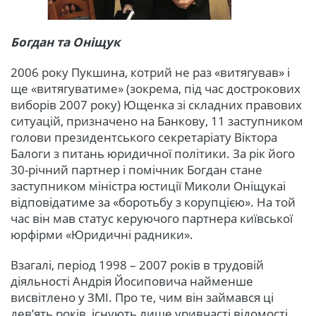
Богдан та Оніщук
2006 року Пукшина, котрий не раз «витягував» і
ще «витягуватиме» (зокрема, під час дострокових
виборів 2007 року) Ющенка зі складних правових
ситуацій, призначено на Банкову, 11 заступником
голови президентського секретаріату Віктора
Балоги з питань юридичної політики. За рік його
30-річний партнер і помічник Богдан стане
заступником міністра юстиції Миколи Оніщукаі
відповідатиме за «боротьбу з корупцією». На той
час він мав статус керуючого партнера київської
юрфірми «Юридичні радники».
Взагалі, період 1998 – 2007 років в трудовій
діяльності Андрія Йосиповича найменше
висвітлено у ЗМІ. Про те, чим він займався ці
дев’ять років, існують лише уривчасті відомості.