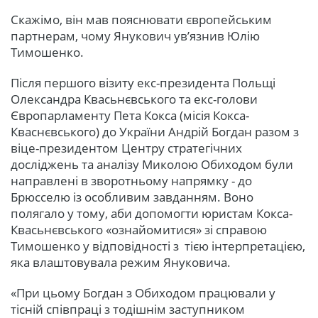
Скажімо, він мав пояснювати європейським
партнерам, чому Янукович ув’язнив Юлію
Тимошенко.
Після першого візиту екс-президента Польщі
Олександра Квасьнєвського та екс-голови
Європарламенту Пета Кокса (місія Кокса-
Кваснєвського) до України Андрій Богдан разом з
віце-президентом Центру стратегічних
досліджень та аналізу Миколою Обиходом були
направлені в зворотньому напрямку - до
Брюсселю із особливим завданням. Воно
полягало у тому, аби допомогти юристам Кокса-
Квасьнєвського «ознайомитися» зі справою
Тимошенко у відповідності з тією інтерпретацією,
яка влаштовувала режим Януковича.
«При цьому Богдан з Обиходом працювали у
тісній співпраці з тодішнім заступником