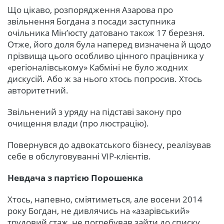
Що цікаво, розпорядження Азарова про
звільнення Богдана з посади заступника
очільника Мін’юсту датовано також 17 березня.
Отже, його доля була наперед визначена й щодо
прізвища цього особливо цінного працівника у
«регіоналівському» Кабміні не було жодних
дискусій. Або ж за нього хтось попросив. Хтось
авторитетний.
Звільнений з уряду на підставі закону про
очищення влади (про люстрацію).
Повернувся до адвокатського бізнесу, реалізував
себе в обслуговуванні VIP-клієнтів.
Невдача з партією Порошенка
Хтось, напевно, сміятиметься, але восени 2014
року Богдан, не дивлячись на «азарівський»
трудовий стаж, не погребував зайти до списку