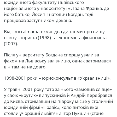
юридичного факультету Львівського
національного університету ім. Івана Франка, де
його батько, Йосип Гнатович Богдан, тоді
працював заступником декана.
Від своєї almamaterмає два дипломи про вищу
освіту – юриста (1998) та економіста-фінансиста
(2007).
Після університету Богдана спершу узяли за
фахом на Львівську залізницю, однак затримався
він там не на довго.
1998-2001 роки – юрисконсульт в «Укрзалізниці».
У травні 2001 року тато за нього «замовив слівце»
у своїх «крутих» випускників й Андрій перебрався
до Києва, отримавши на півроку місце у столичній
юридичній фірмі «Правіс», коло витоків якої
стояли учорашні львів’яни Ігор Пукшин (стане