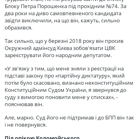
Блоку Петра Порошенка під прохідним №74. За
два роки на диво самовпевненого кандидата
звідти виключили, на що він, кажуть, сильно
образився.
Так сильно, що у березні 2018 року він просив
Окружний адмінсуд Києва зобов'язати ЦВК
зареєструвати його народним депутатом.
«У зв'язку з тим, що мене зняли з реєстрації на
підставі закону про «партійну диктатуру», який
потім було скасовано, визнано неконституційним
Конституційним Судом України, я звернувся до
суду з вимогою поновити мене у списках», -
пояснював він.
Але, марно. Суд його не підтримав і до БПП він так
і не повернувся.
Під опікою Коломойського