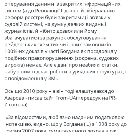
оперування даними із закритих інформаційних
систем (а до Революції Гідності й ліберальних
реформ реєстри були закритими) і зв’язки у
судовій системі, на думку деяких видань і
журналістів, й нібито дозволили йому
збагачуватися за рахунок обслуговування
рейдерських схем тих чи інших замовників.
100%-их доказів участі Богдана як посадовця у
подібних правопорушеннях (зокрема, судових
вироків) немає. Але є дані про неабиякі статки,
набуті ним під час роботи в урядових структурах, і
є повідомлення у ЗМІ.
Ось що 2010 року – а він тоді влаштувався до
Азарова - писав сайт From-UA(передрук на PR-
Z.com.ua):
«За відомостями, люб'язно наданим податковою
інспекцією, видно, що у Богдана (…) з 1998 року до
грудня 2007 року, сума сукупного доходу в рік