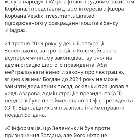
«Слуга народу», і «Укрнафтою», і судовим захистом
Корбана, і представництвом інтересів офшора
Корбана Vesdix Investments Limited,
підозрюваного у розкраданні коштів з банку
«Надра».
21 травня 2019 року, у день інавгурації
Зеленського, за протекцією Коломойського
всупереч чинному законодавству очолив
адміністрацію шостого президента. Аби
нейтралізувати вимоги закону про люстрацію,
згідно з якими Богдан до 2024 року не може
займати державних посад, оскільки працював в
уряді Азарова, Адміністрацію президента (АП)
невдовзі було перейменовано в Офіс президента
(ОП). Відповідних змін зазнало і найменування
посади Богдана.
«Є інформація, що Зеленський був проти
призначення Богдана, але його ніхто не