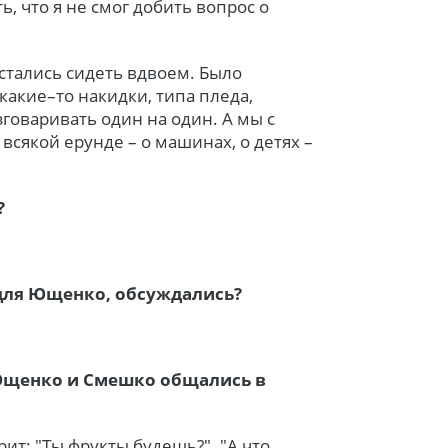
, что я не смог добить вопрос о
тались сидеть вдвоем. Было
какие–то накидки, типа пледа,
говаривать один на один. А мы с
всякой ерунде – о машинах, о детях –
?
 для Ющенко, обсуждались?
 Ющенко и Смешко общались в
ит: "Ты фрукты будешь?". "А что