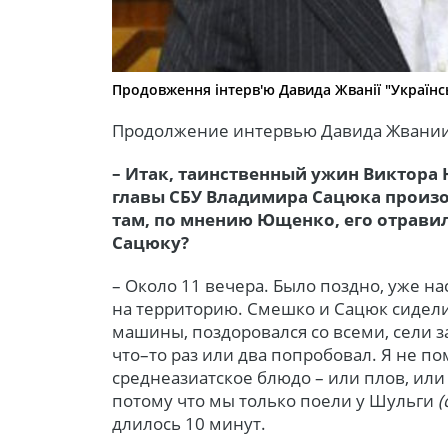
Продовження інтерв'ю Давида Жванії "Українсь
Продолжение интервью Давида Жвании 
– Итак, таинственный ужин Виктора 
главы СБУ Владимира Сацюка произош
там, по мнению Ющенко, его отравил
Сацюку?
– Около 11 вечера. Было поздно, уже н
на территорию. Смешко и Сацюк сидел
машины, поздоровался со всеми, сели з
что–то раз или два попробовал. Я не по
среднеазиатское блюдо – или плов, или
потому что мы только поели у Шульги
(
длилось 10 минут.