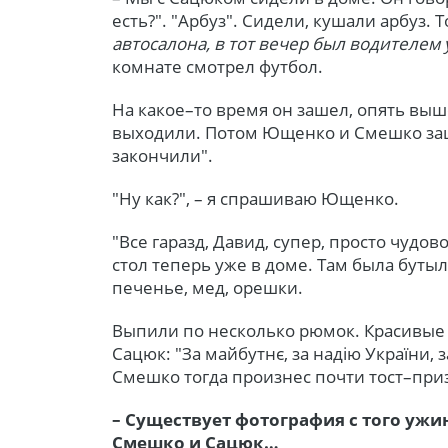
есть?". "Арбуз". Сидели, кушали арбуз.
автосалона, в тот вечер был водителем
комнате смотрел футбол.
На какое–то время он зашел, опять вы
выходили. Потом Ющенко и Смешко зашл
закончили".
"Ну как?", – я спрашиваю Ющенко.
"Все гаразд, Давид, супер, просто чудов
стол теперь уже в доме. Там была буты
печенье, мед, орешки.
Выпили по несколько рюмок. Красивые
Сацюк: "За майбутнє, за надію України, 
Смешко тогда произнес почти тост–при
– Существует фотография с того ужин
Смешко и Сацюк…