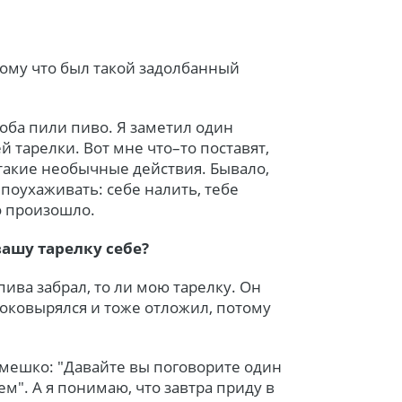
отому что был такой задолбанный
оба пили пиво. Я заметил один
 тарелки. Вот мне что–то поставят,
 такие необычные действия. Бывало,
оухаживать: себе налить, тебе
о произошло.
вашу тарелку себе?
пива забрал, то ли мою тарелку. Он
 поковырялся и тоже отложил, потому
ешко: "Давайте вы поговорите один
м". А я понимаю, что завтра приду в