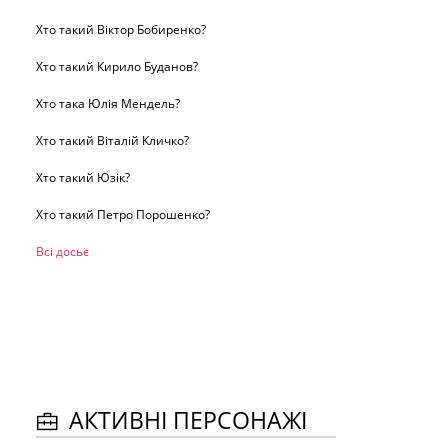
Хто такий Віктор Бобиренко?
Хто такий Кирило Буданов?
Хто така Юлія Мендель?
Хто такий Віталій Кличко?
Хто такий Юзік?
Хто такий Петро Порошенко?
Всі досьє
АКТИВНІ ПЕРСОНАЖІ