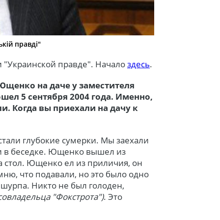
кій правді"
"Украинской правде". Начало
здесь
.
Ющенко на даче у заместителя
ел 5 сентября 2004 года. Именно,
и. Когда вы приехали на дачу к
астали глубокие сумерки. Мы заехали
и в беседке. Ющенко вышел из
а стол. Ющенко ел из приличия, он
мню, что подавали, но это было одно
 шурпа. Никто не был голоден,
совладельца "Фокстрота")
. Это