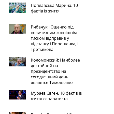
Поплавська Марина. 10
фактів із життя
Рибачук: Ющенко під
величезним зовнішнім
тиском відправив у
відставку і Порошенка, і
Третьякова
Коломойский: Наиболее
достойной на
президентство на
сегодняшний день
является Тимошенко
Мураєв Євген. 10 фактів із
життя сепаратиста