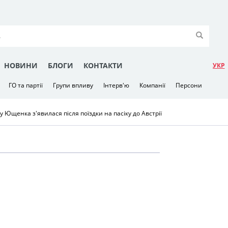
НОВИНИ
БЛОГИ
КОНТАКТИ
УКР
ГО та партії
Групи впливу
Інтерв'ю
Компанії
Персони
у Ющенка з'явилася після поїздки на пасіку до Австрії