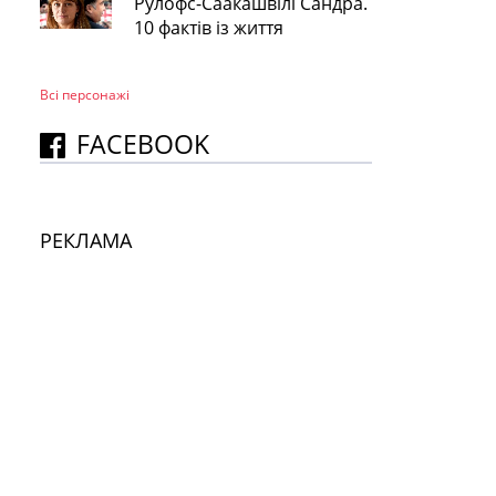
Рулофс-Саакашвілі Сандра.
10 фактів із життя
Всі персонажi
FACEBOOK
РЕКЛАМА