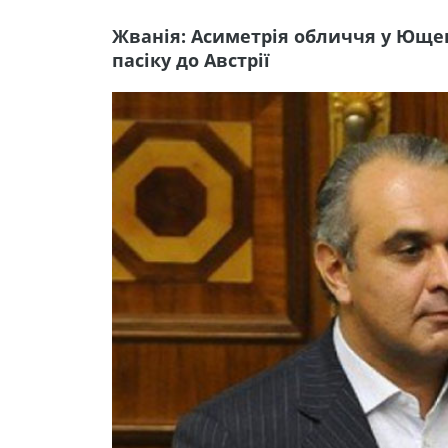
Жванія: Асиметрія обличчя у Ющен
пасіку до Австрії