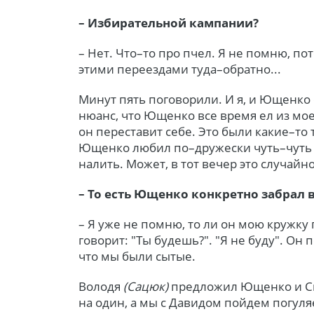
– Избирательной кампании?
– Нет. Что–то про пчел. Я не помню, п
этими переездами туда–обратно...
Минут пять поговорили. И я, и Ющенко 
нюанс, что Ющенко все время ел из моей
он переставит себе. Это были какие–то
Ющенко любил по–дружески чуть–чуть п
налить. Может, в тот вечер это случайн
– То есть Ющенко конкретно забрал 
– Я уже не помню, то ли он мою кружку 
говорит: "Ты будешь?". "Я не буду". Он
что мы были сытые.
Володя
(Сацюк)
предложил Ющенко и См
на один, а мы с Давидом пойдем погуляе