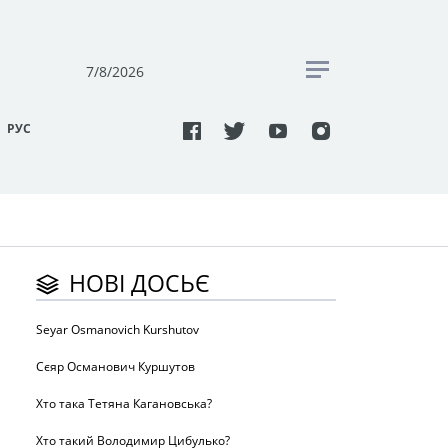
7/8/2026
РУC
НОВІ ДОСЬЄ
Seyar Osmanovich Kurshutov
Сєяр Османович Куршутов
Хто така Тетяна Кагановська?
Хто такий Володимир Цибулько?