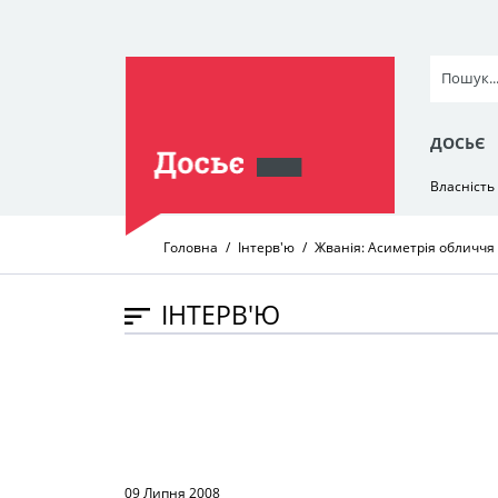
ДОСЬЄ
Власність
Головна
Інтерв'ю
Жванія: Асиметрія обличчя 
ІНТЕРВ'Ю
09 Липня 2008