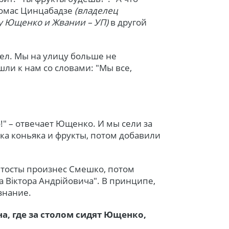
 Томас Цинцабадзе
(владелец
 у Ющенко и Жвании – УП)
в другой
шел. Мы на улицу больше не
и к нам со словами: "Мы все,
о!" – отвечает Ющенко. И мы сели за
лка коньяка и фрукты, потом добавили
 тосты произнес Смешко, потом
за Віктора Андрійовича". В принципе,
знание.
а, где за столом сидят Ющенко,