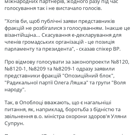
міжнародних партнерів, жодного разу під час
голосування так і не вистачало голосів.
"Хотів би, щоб публічні заяви представників
фракцій не розбігалися з голосуванням. Інакше це
візантійщіна... Скасування е-декларування для
членів громадських організацій - це позиція
парламенту та президента", - сказав спікер ВР.
Про відмову голосувати за законопроекти №8120,
№8120-1, №8209 та №8209-1 одразу заявили
представники фракцій "Опозиційний блок",
"Радикальної партії Олега Ляшка" та групи "Воля
народу".
Так, в Опоблоці вважають, що є нагальніші
питання, як, наприклад, боротьба з бідністю та
звільнення в.о. міністра охорони здоров'я Уляни
Супрун.