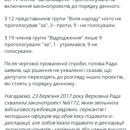
включення законопроектів до порядку денного.
З 12 представників групи "Воля народу" ніхто не
проголосував "за", 3 - проти, 9 - не голосували.
З 19 членів групи "Відродження" лише 9
проголосували "за", 1 - утримався, 9 не
голосували.
Після чергової проваленої спроби, голова Ради
заявив, що рішення не ухвалено і сказав, що
депутати переходять до розгляду інших проектів,
які стоять у порядку денному.
Нагадаємо, 23 березня 2017 року Верховна Рада
схвалила законопроект №6172, яким звільнила
військовослужбовців рядових, сержантів і
молодших офіцерів від обов'язку подавати е-
декларації, але зобов'язала подавати е-декларації
антикорупціонерів - керівників або членів вищого