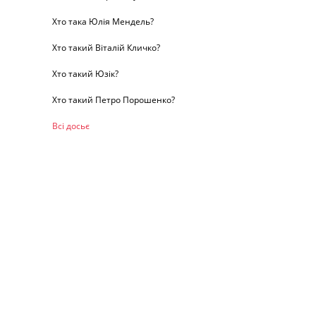
Хто така Юлія Мендель?
Хто такий Віталій Кличко?
Хто такий Юзік?
Хто такий Петро Порошенко?
Всі досьє