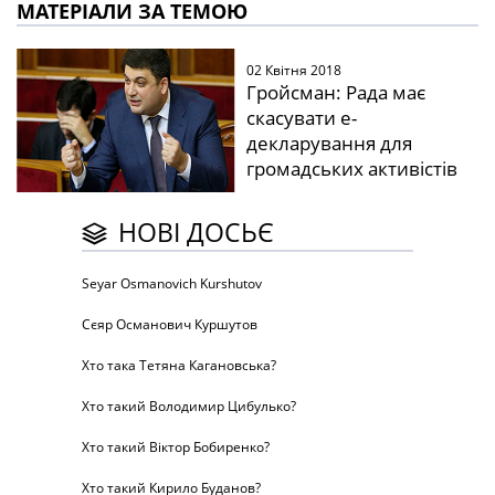
МАТЕРІАЛИ ЗА ТЕМОЮ
02 Квітня 2018
Гройсман: Рада має
скасувати е-
декларування для
громадських активістів
НОВІ ДОСЬЄ
Seyar Osmanovich Kurshutov
Сєяр Османович Куршутов
Хто така Тетяна Кагановська?
Хто такий Володимир Цибулько?
Хто такий Віктор Бобиренко?
Хто такий Кирило Буданов?