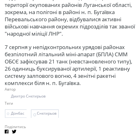
території окупованих районів Луганської області,
зокрема, на полігоні в районі н. п. Бугаївка
Перевальського району, відбувалися активні
військові навчання окремих підрозділів так званої
"народної міліції ЛНР".
7 серпня у непідконтрольних урядові районах
безпілотний літальний міні-апарат (БПЛА) СММ
ОБСЄ зафіксував 21 танк (невстановленого типу),
26 одиниць буксируваної артилерії, 1 реактивну
систему залпового вогню, 4 зенітні ракетні
комплекси біля н. п. Бугаївка.
Автор
Дмитро Снєгирьов
Теги
Донбас
Снєгирьов
Поділитись