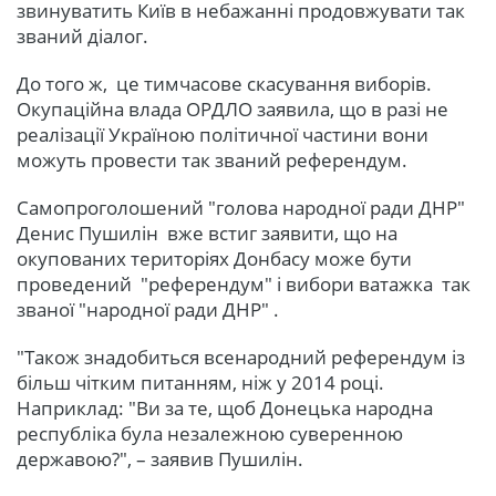
звинуватить Київ в небажанні продовжувати так
званий діалог.
До того ж, це тимчасове скасування виборів.
Окупаційна влада ОРДЛО заявила, що в разі не
реалізації Україною політичної частини вони
можуть провести так званий референдум.
Самопроголошений "голова народної ради ДНР"
Денис Пушилін вже встиг заявити, що на
окупованих територіях Донбасу може бути
проведений "референдум" і вибори ватажка так
званої "народної ради ДНР" .
"Також знадобиться всенародний референдум із
більш чітким питанням, ніж у 2014 році.
Наприклад: "Ви за те, щоб Донецька народна
республіка була незалежною суверенною
державою?", – заявив Пушилін.