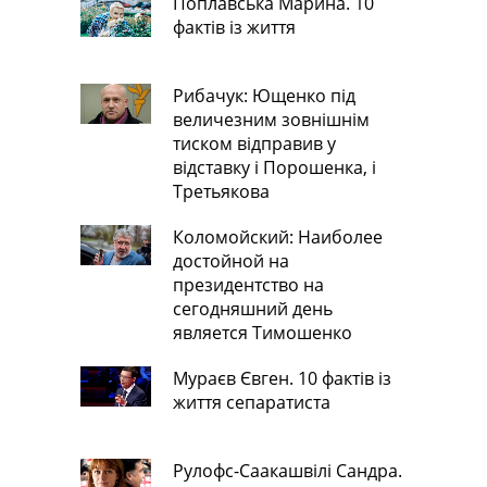
Поплавська Марина. 10
фактів із життя
Рибачук: Ющенко під
величезним зовнішнім
тиском відправив у
відставку і Порошенка, і
Третьякова
Коломойский: Наиболее
достойной на
президентство на
сегодняшний день
является Тимошенко
Мураєв Євген. 10 фактів із
життя сепаратиста
Рулофс-Саакашвілі Сандра.