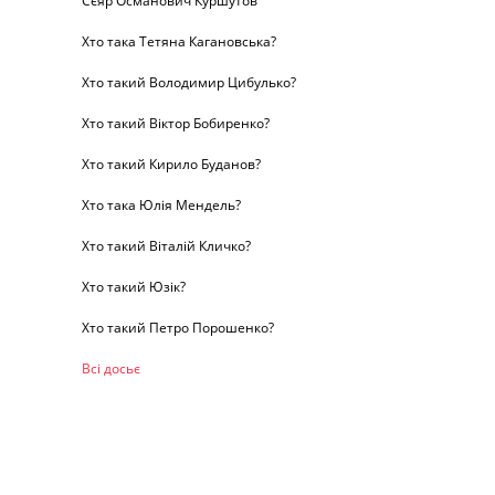
Сєяр Османович Куршутов
Хто така Тетяна Кагановська?
Хто такий Володимир Цибулько?
Хто такий Віктор Бобиренко?
Хто такий Кирило Буданов?
Хто така Юлія Мендель?
Хто такий Віталій Кличко?
Хто такий Юзік?
Хто такий Петро Порошенко?
Всі досьє