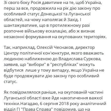
Зі свого боку Росія давитиме на те, щоб Україна,
перш за все, продовжила на рік дію закону про
особливий статус Донецької та Луганської
областей, на чому наполягає й Захід. І
шантажуватиме, що в протилежному разі
розпочне військову ескалацію, або ж визнає
незаконні формування на окупованих територіях.
Так, наприклад, Олексій Чеснаков, директор
Центру політичної кон'юнктури, якого вважають
людиною наближеною до Владислава Суркова,
заявив, що "вибори" в "республіках" можуть
відбутися лише у тому випадку, якщо Україна не
буде продовжувати дію закону про особливий
статус.
Як повідомлялося раніше, на окупованій частині
Луганської області вже йде накопичення важкої
техніки.Нагадаю, 6 серпня 2018 року аналітичний
відділ ГІ "Права Справа" повідомив, що на