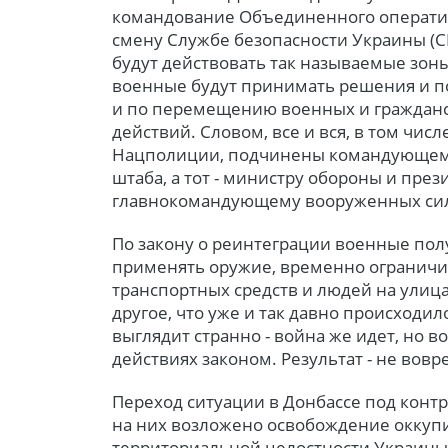
командование Объединенного оператив
смену Службе безопасности Украины (С
будут действовать так называемые зоны
военные будут принимать решения и п
и по перемещению военных и гражданс
действий. Словом, все и вся, в том чис
Нацполиции, подчинены командующем
штаба, а тот - министру обороны и през
главнокомандующему вооруженных си
По закону о реинтеграции военные пол
применять оружие, временно ограничи
транспортных средств и людей на улиц
другое, что уже и так давно происходил
выглядит странно - война же идет, но 
действиях законом. Результат - не вов
Переход ситуации в Донбассе под конт
на них возложено освобождение оккуп
территориальной целостности Украины