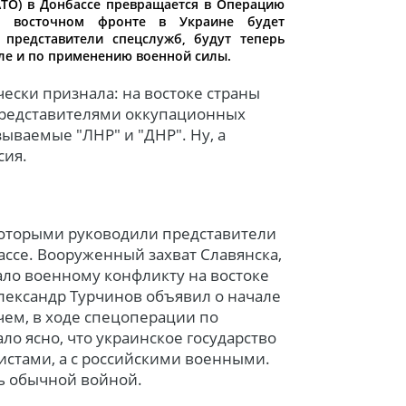
АТО) в Донбассе превращается в Операцию
а восточном фронте в Украине будет
представители спецслужб, будут теперь
сле и по применению военной силы.
ески признала: на востоке страны
 представителями оккупационных
ываемые "ЛНР" и "ДНР". Ну, а
сия.
 которыми руководили представители
ассе. Вооруженный захват Славянска,
ло военному конфликту на востоке
Александр Турчинов объявил о начале
ем, в ходе спецоперации по
о ясно, что украинское государство
истами, а с российскими военными.
сь обычной войной.