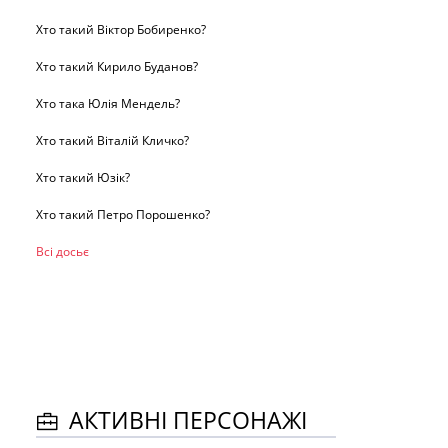
Хто такий Віктор Бобиренко?
Хто такий Кирило Буданов?
Хто така Юлія Мендель?
Хто такий Віталій Кличко?
Хто такий Юзік?
Хто такий Петро Порошенко?
Всі досьє
АКТИВНІ ПЕРСОНАЖІ