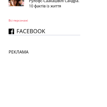
Рулофс-Саакашвілі Сандра.
10 фактів із життя
Всі персонажi
FACEBOOK
РЕКЛАМА