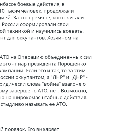
нбассе боевые действия, в
10 тысяч человек, продолжали
ей. За это время те, кого считали
е России сформировали свои
ой техникой и научились воевать.
нт для оккупантов. Хозяином на
и АТО на Операцию объединенных сил
е это - пиар президента Порошенко
мпании. Если это и так, то за этим
ссии оккупантом, а "ЛНР" и "ДНР" -
дически слова "война" взаконе о
ому завершено АТО, нет. Возможно,
сию на широкомасштабные действия.
 стыдливо называть ее АТО.
й порядок. Его внедряет