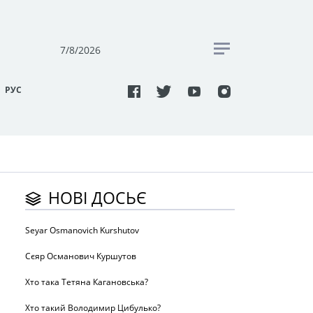
7/8/2026
РУC
НОВІ ДОСЬЄ
Seyar Osmanovich Kurshutov
Сєяр Османович Куршутов
Хто така Тетяна Кагановська?
Хто такий Володимир Цибулько?