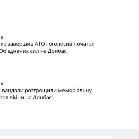
18
о завершив АТО і оголосив початок
 Об'єднаних сил на Донбасі
18
і вандали розтрощили меморіальну
роя війни на Донбасі