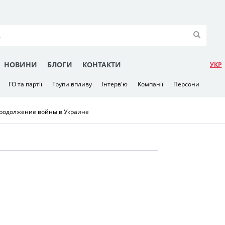
НОВИНИ
БЛОГИ
КОНТАКТИ
УКР
ГО та партії
Групи впливу
Інтерв'ю
Компанії
Персони
продолжение войны в Украине