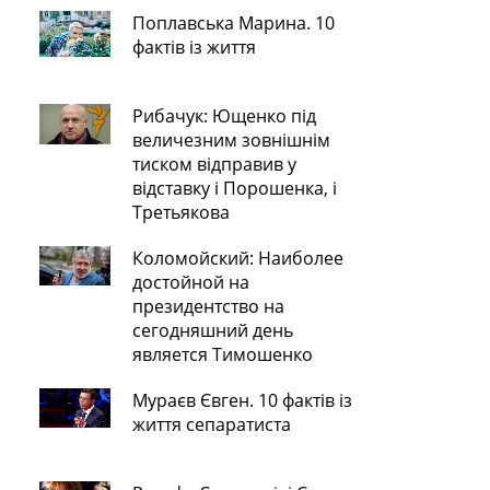
Поплавська Марина. 10
фактів із життя
Рибачук: Ющенко під
величезним зовнішнім
тиском відправив у
відставку і Порошенка, і
Третьякова
Коломойский: Наиболее
достойной на
президентство на
сегодняшний день
является Тимошенко
Мураєв Євген. 10 фактів із
життя сепаратиста