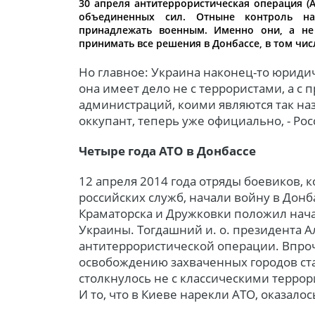
30 апреля антитеррористическая операция (
объединенных сил. Отныне контроль н
принадлежать военным. Именно они, а не 
принимать все решения в Донбассе, в том чи
Но главное: Украина наконец-то юридич
она имеет дело не с террористами, а с
администраций, коими являются так наз
оккупант, теперь уже официально, - Рос
Четыре года АТО в Донбассе
12 апреля 2014 года отряды боевиков,
российских служб, начали войну в Донб
Краматорска и Дружковки положил нача
Украины. Тогдашний и. о. президента 
антитеррористической операции. Впроч
освобождению захваченных городов стал
столкнулось не с классическими террор
И то, что в Киеве нарекли АТО, оказало