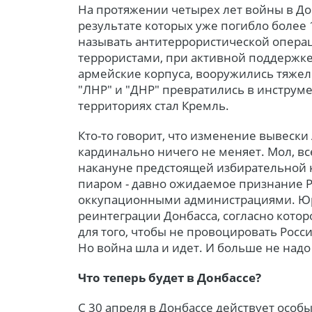
На протяжении четырех лет войны в До
результате которых уже погибло более 
называть антитеррористической операци
террористами, при активной поддержк
армейские корпуса, вооружились тяжел
"ЛНР" и "ДНР" превратились в инструме
территориях стал Кремль.
Кто-то говорит, что изменение вывеск
кардинально ничего не меняет. Мол, вс
накануне предстоящей избирательной ка
пиаром - давно ожидаемое признание Ро
оккупационными администрациями. Юри
реинтеграции Донбасса, согласно котор
для того, чтобы не провоцировать Рос
Но война шла и идет. И больше не надо
Что теперь будет в Донбассе?
С 30 апреля в Донбассе действует особы