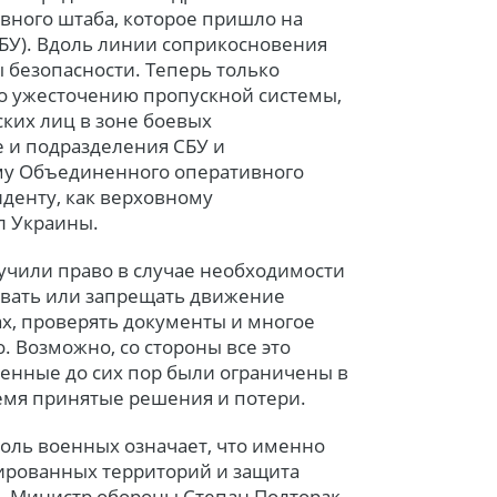
ного штаба, которое пришло на
БУ). Вдоль линии соприкосновения
 безопасности. Теперь только
о ужесточению пропускной системы,
ких лиц в зоне боевых
ле и подразделения СБУ и
у Объединенного оперативного
иденту, как верховному
л Украины.
учили право в случае необходимости
вать или запрещать движение
ах, проверять документы и многое
о. Возможно, со стороны все это
военные до сих пор были ограничены в
ремя принятые решения и потери.
роль военных означает, что именно
ированных территорий и защита
. Министр обороны Степан Полторак