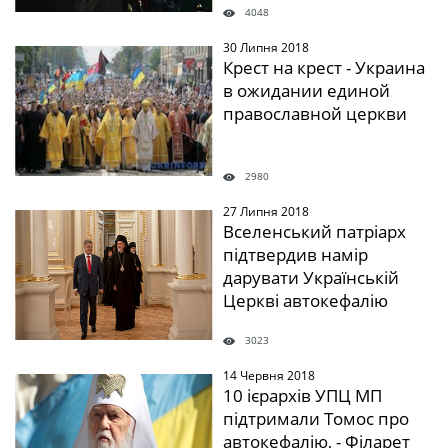
4048
30 Липня 2018
" />
Крест на крест - Украина
в ожидании единой
православной церкви
2980
27 Липня 2018
" />
Вселенський патріарх
підтвердив намір
дарувати Українській
Церкві автокефалію
3023
14 Червня 2018
" />
10 ієрархів УПЦ МП
підтримали Томос про
автокефалію, - Філарет