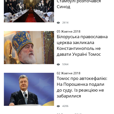
Стамбулі розпочався
Синод
2614
05 Жовтня 2018
" />
Білоруська православна
церква закликала
Константинополь не
давати Україні Томос
5364
02 Жовтня 2018
" />
Томос про автокефалію:
На Порошенка подали
до суду. Із реакцією не
забарилися
4206