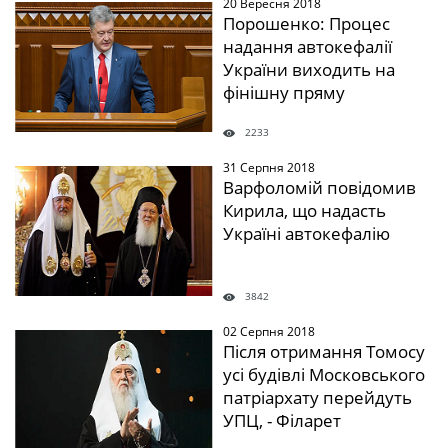
20 Вересня 2018
" />
Порошенко: Процес
надання автокефалії
України виходить на
фінішну пряму
2233
31 Серпня 2018
" />
Варфоломій повідомив
Кирила, що надасть
Україні автокефалію
3842
02 Серпня 2018
" />
Після отримання Томосу
усі будівлі Московського
патріархату перейдуть
УПЦ, - Філарет