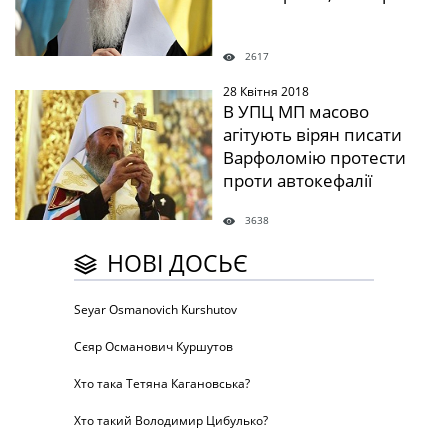
2617
28 Квітня 2018
" />
В УПЦ МП масово
агітують вірян писати
Варфоломію протести
проти автокефалії
3638
НОВІ ДОСЬЄ
Seyar Osmanovich Kurshutov
Сєяр Османович Куршутов
Хто така Тетяна Кагановська?
Хто такий Володимир Цибулько?