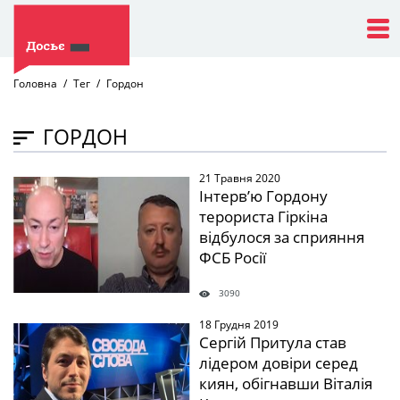
Головна
Тег
Гордон
ГОРДОН
21 Травня 2020
" />
Інтерв’ю Гордону
терориста Гіркіна
відбулося за сприяння
ФСБ Росії
3090
18 Грудня 2019
" />
Сергій Притула став
лідером довіри серед
киян, обігнавши Віталія