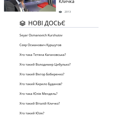
Кличка
2013
НОВІ ДОСЬЄ
Seyar Osmanovich Kurshutov
Сєяр Османович Куршутов
Хто така Тетяна Кагановська?
Хто такий Володимир Цибулько?
Хто такий Віктор Бобиренко?
Хто такий Кирило Буданов?
Хто така Юлія Мендель?
Хто такий Віталій Кличко?
Хто такий Юзік?