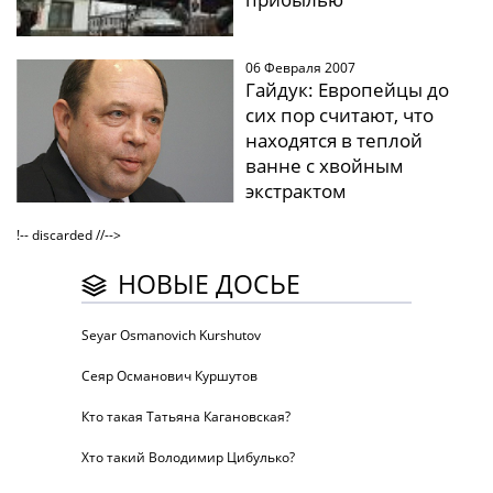
06 Февраля 2007
Гайдук: Европейцы до
сих пор считают, что
находятся в теплой
ванне с хвойным
экстрактом
!-- discarded //-->
НОВЫЕ ДОСЬЕ
Seyar Osmanovich Kurshutov
Сеяр Османович Куршутов
Кто такая Татьяна Кагановская?
Хто такий Володимир Цибулько?