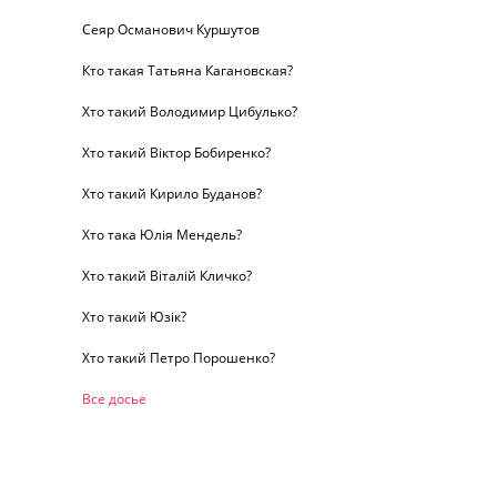
Сеяр Османович Куршутов
Кто такая Татьяна Кагановская?
Хто такий Володимир Цибулько?
Хто такий Віктор Бобиренко?
Хто такий Кирило Буданов?
Хто така Юлія Мендель?
Хто такий Віталій Кличко?
Хто такий Юзік?
Хто такий Петро Порошенко?
Все досье