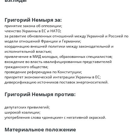
Григорий Немыря за:
принятие закона об оппозиции;
членство Украины в ЕС и НАТО;
за развитие обновленных отношений между Украиной и Россией по
модели отношений Франции и Германии;
координацию внешней политики между законодательной и
исполнительной властью;
привлечение в МИД молодых, образованных специалистов;
вхождение во власть квалифицированных представителей
гражданского общества;
проведение референдума по Конституции;
приоритет экономической интеграции Украины в ЕС;
диверсификацию источников поставок энергоносителей.
Григорий Немыря против:
депутатских привилегий;
широкой коалиции;
употребления слова «донецкие» с негативной окраской.
Материальное положение