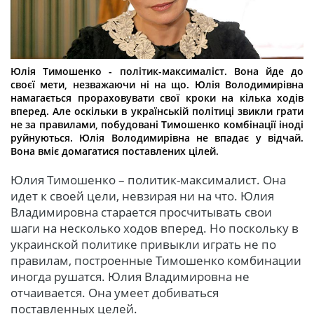
Юлія Тимошенко - політик-максималіст. Вона йде до
своєї мети, незважаючи ні на що. Юлія Володимирівна
намагається прораховувати свої кроки на кілька ходів
вперед. Але оскільки в українській політиці звикли грати
не за правилами, побудовані Тимошенко комбінації іноді
руйнуються. Юлія Володимирівна не впадає у відчай.
Вона вміє домагатися поставлених цілей.
Юлия Тимошенко – политик-максималист. Она
идет к своей цели, невзирая ни на что. Юлия
Владимировна старается просчитывать свои
шаги на несколько ходов вперед. Но поскольку в
украинской политике привыкли играть не по
правилам, построенные Тимошенко комбинации
иногда рушатся. Юлия Владимировна не
отчаивается. Она умеет добиваться
поставленных целей.