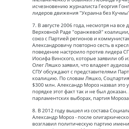
исчезновению журналиста Георгия Гонга
лидеров движения "Украина без Кучмы"
7. В августе 2006 года, несмотря на все
Верховной Раде "оранжевой" коалиции,
союз с Партией регионов и коммуниста
Александровичу повторно сесть в кресл
поведение настроило против лидера СП
Иосифа Винского, которые заявили об и
Олег Ляшко заявил, что владеет аудиоз
СПУ обсуждают с представителями Парт
коалицию. По словам Ляшко, Соцпартия 
$300 млн. Александр Мороз назвал это
порядке этот факт так и не был доказан.
парламентских выборах, партия Мороза
8. В 2012 году вышел из состава Социал
Александр Мороз - после олигархическог
возглавил политическую партию имени 