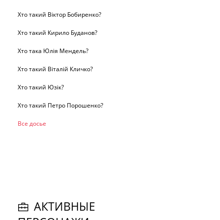
Хто такий Віктор Бобиренко?
Хто такий Кирило Буданов?
Хто така Юлія Мендель?
Хто такий Віталій Кличко?
Хто такий Юзік?
Хто такий Петро Порошенко?
Все досье
АКТИВНЫЕ