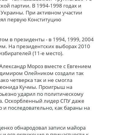
ской партии. В 1994-1998 годах и
ы Украины. При активном участии
нял первую Конституцию
ом в президенты - в 1994, 1999, 2004
ьим. На президентских выборах 2010
збирателей (11-е место).
 Александр Мороз вместе с Евгением
адимиром Олейником создали так
ко четверка так и не смогла
Леонида Кучмы. Проигрыш на
ерьезно ударил по политическому
а. Оскорбленный лидер СПУ даже
о и последовательно, как бараны на
уценко обнародовал записи майора
и его окружение в причастности к