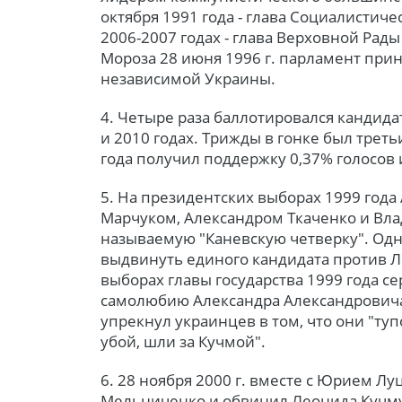
октября 1991 года - глава Социалистиче
2006-2007 годах - глава Верховной Рад
Мороза 28 июня 1996 г. парламент при
независимой Украины.
4. Четыре раза баллотировался кандидат
и 2010 годах. Трижды в гонке был трет
года получил поддержку 0,37% голосов и
5. На президентских выборах 1999 года
Марчуком, Александром Ткаченко и Вл
называемую "Каневскую четверку". Одна
выдвинуть единого кандидата против 
выборах главы государства 1999 года с
самолюбию Александра Александрович
упрекнул украинцев в том, что они "туп
убой, шли за Кучмой".
6. 28 ноября 2000 г. вместе с Юрием Л
Мельниченко и обвинил Леонида Кучму 