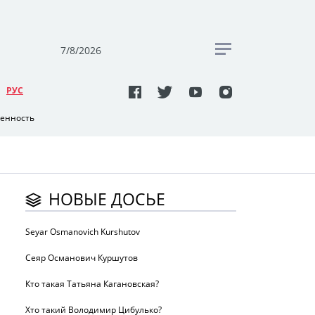
7/8/2026
РУC
венность
НОВЫЕ ДОСЬЕ
Seyar Osmanovich Kurshutov
Сеяр Османович Куршутов
Кто такая Татьяна Кагановская?
Хто такий Володимир Цибулько?