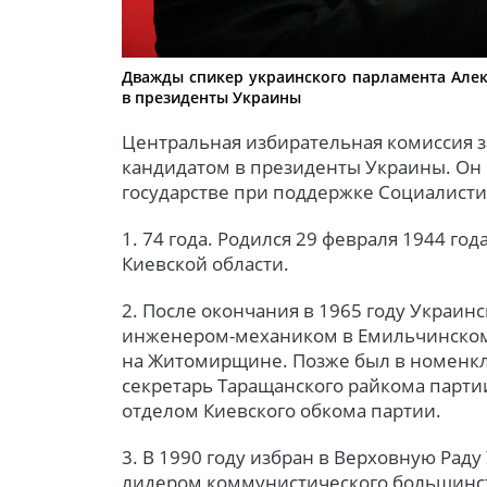
Дважды спикер украинского парламента Але
в президенты Украины
Центральная избирательная комиссия з
кандидатом в президенты Украины. Он 
государстве при поддержке Социалисти
1. 74 года. Родился 29 февраля 1944 год
Киевской области.
2. После окончания в 1965 году Украин
инженером-механиком в Емильчинском
на Житомирщине. Позже был в номенкла
секретарь Таращанского райкома парти
отделом Киевского обкома партии.
3. В 1990 году избран в Верховную Рад
лидером коммунистического большинств