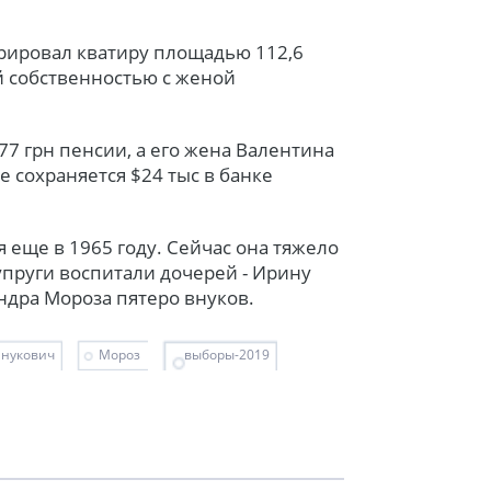
арировал кватиру площадью 112,6
ей собственностью с женой
777 грн пенсии, а его жена Валентина
же сохраняется $24 тыс в банке
 еще в 1965 году. Сейчас она тяжело
упруги воспитали дочерей - Ирину
ксандра Мороза пятеро внуков.
Янукович
Мороз
выборы-2019