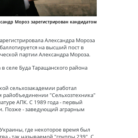
ксандр Мороз зарегистрирован кандидатом
арегистрировала Александра Мороза
баллотируется на высший пост в
ческой партии Александра Мороза.
а в селе Буда Таращанского района
ской сельхозакадемии работал
 райобъединении "Сельхозтехника"
туре АПК. С 1989 года - первый
и. Позже - заведующий аграрным
у Украины, где некоторое время был
а - так называемой "группы 239". С