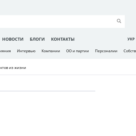
НОВОСТИ
БЛОГИ
КОНТАКТЫ
УКР
лияния
Интервью
Компании
ОО и партии
Персоналии
Собст
актов из жизни