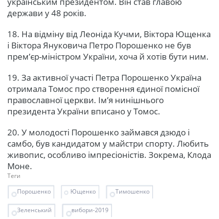
українським президентом. Він став главою
держави у 48 років.
18. На відміну від Леоніда Кучми, Віктора Ющенка
і Віктора Януковича Петро Порошенко не був
прем’єр-міністром України, хоча й хотів бути ним.
19. За активної участі Петра Порошенко Україна
отримала Томос про створення єдиної помісної
православної церкви. Ім’я нинішнього
президента України вписано у Томос.
20. У молодості Порошенко займався дзюдо і
самбо, був кандидатом у майстри спорту. Любить
живопис, особливо імпресіоністів. Зокрема, Клода
Моне.
Теги
Порошенко
Ющенко
Тимошенко
Зеленський
вибори-2019