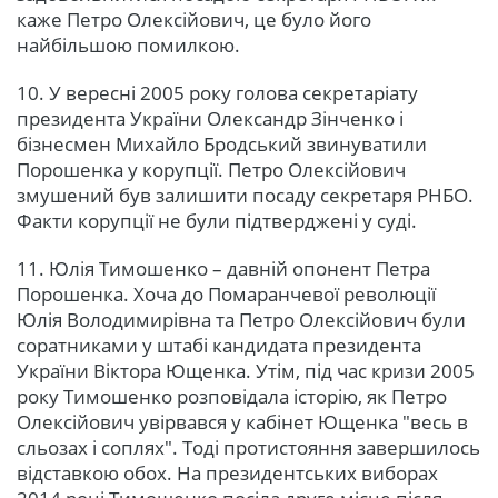
каже Петро Олексійович, це було його
найбільшою помилкою.
10. У вересні 2005 року голова секретаріату
президента України Олександр Зінченко і
бізнесмен Михайло Бродський звинуватили
Порошенка у корупції. Петро Олексійович
змушений був залишити посаду секретаря РНБО.
Факти корупції не були підтверджені у суді.
11. Юлія Тимошенко – давній опонент Петра
Порошенка. Хоча до Помаранчевої революції
Юлія Володимирівна та Петро Олексійович були
соратниками у штабі кандидата президента
України Віктора Ющенка. Утім, під час кризи 2005
року Тимошенко розповідала історію, як Петро
Олексійович увірвався у кабінет Ющенка "весь в
сльозах і соплях". Тоді протистояння завершилось
відставкою обох. На президентських виборах