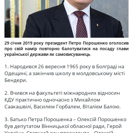
29 січня 2019 року президент Петро Порошенко оголосив
про свій намір повторно балотуватися на посаду глави
української держави як самовисуванець
1. Народився 26 вересня 1965 року в Болграді на
Одещині, а закінчив школу в молдовському місті
Бендери.
2. Вчився на факультеті міжнародних відносин
КДУ практично одночасно з Михайлом
Саакашвілі, Василем Горбалем, Віталієм Балою.
3. Батько Петра Порошенка – Олексій Порошенко
був депутатом Вінницької обласної ради, Герой
України. Старший син президента – Олексій