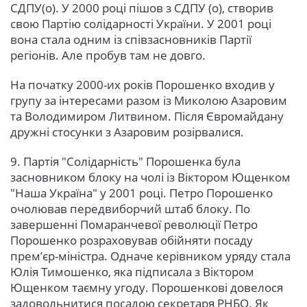
СДПУ(о). У 2000 році пішов з СДПУ (о), створив
свою Партію солідарності України. У 2001 році
вона стала одним із співзасновників Партії
регіонів. Але пробув там не довго.
На початку 2000-их років Порошенко входив у
групу за інтересами разом із Миколою Азаровим
та Володимиром Литвином. Після Євромайдану
дружні стосунки з Азаровим розірвалися.
9. Партія "Солідарність" Порошенка була
засновником блоку на чолі із Віктором Ющенком
"Наша Україна" у 2001 році. Петро Порошенко
очолював передвиборчий штаб блоку. По
завершенні Помаранчевої революції Петро
Порошенко розраховував обійняти посаду
прем’єр-міністра. Одначе керівником уряду стала
Юлія Тимошенко, яка підписала з Віктором
Ющенком таємну угоду. Порошенкові довелося
задовольнитися посадою секретаря РНБО. Як