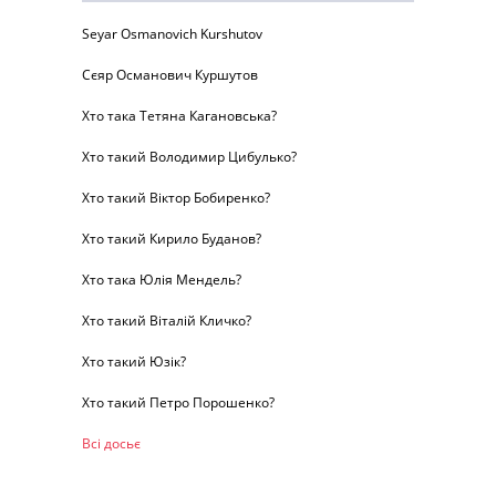
Seyar Osmanovich Kurshutov
Сєяр Османович Куршутов
Хто така Тетяна Кагановська?
Хто такий Володимир Цибулько?
Хто такий Віктор Бобиренко?
Хто такий Кирило Буданов?
Хто така Юлія Мендель?
Хто такий Віталій Кличко?
Хто такий Юзік?
Хто такий Петро Порошенко?
Всі досьє