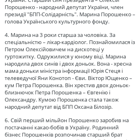
Порошенко - народний депутат України, член
президії "БПП-Солідарність". Марина Порошенко –
голова Українського культурного фонду.
4. Марина на 3 роки старша за чоловіка. За
спеціальністю – лікар-кардіолог. Познайомилася із
Петром Олексійовичем на дискотеці у
гуртожитку. Одружилися у юному віці. Марина
народила двох синів і двох доньок. Вона - хресна
мама доньки міністра інформації Юрія Стеця і
телеведучої Яни Конотоп - Єви. Віктор Ющенко –
кум Петра Порошенка. Він хрестив двох доньок-
близнючок Петра Порошенка – Євгенію і
Олександру. Кумою Порошенка стала також
народний депутат від БПП Оксана Білозір.
6. Свій перший мільйон Порошенко заробив на
постачанні какао-бобів в Україну. Родинний
бізнес Порошенків розпочинав старший брат