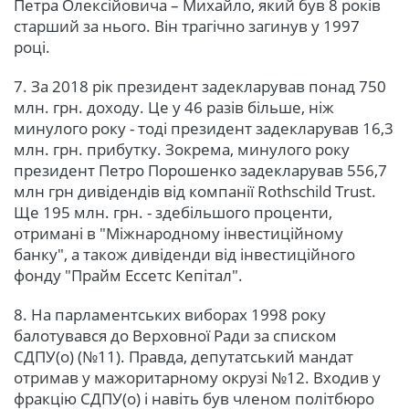
Петра Олексійовича – Михайло, який був 8 років
старший за нього. Він трагічно загинув у 1997
році.
7. За 2018 рік президент задекларував понад 750
млн. грн. доходу. Це у 46 разів більше, ніж
минулого року - тоді президент задекларував 16,3
млн. грн. прибутку. Зокрема, минулого року
президент Петро Порошенко задекларував 556,7
млн грн дивідендів від компанії Rothschild Trust.
Ще 195 млн. грн. - здебільшого проценти,
отримані в "Міжнародному інвестиційному
банку", а також дивіденди від інвестиційного
фонду "Прайм Ессетс Кепітал".
8. На парламентських виборах 1998 року
балотувався до Верховної Ради за списком
СДПУ(о) (№11). Правда, депутатський мандат
отримав у мажоритарному окрузі №12. Входив у
фракцію СДПУ(о) і навіть був членом політбюро