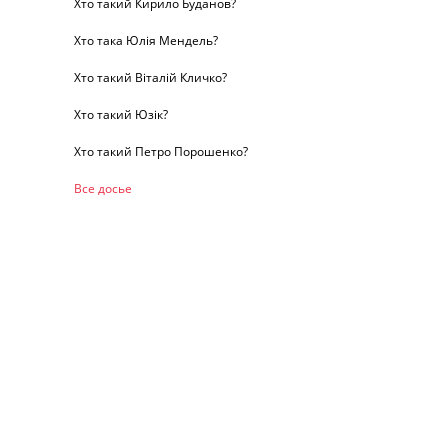
Хто такий Кирило Буданов?
Хто така Юлія Мендель?
Хто такий Віталій Кличко?
Хто такий Юзік?
Хто такий Петро Порошенко?
Все досье