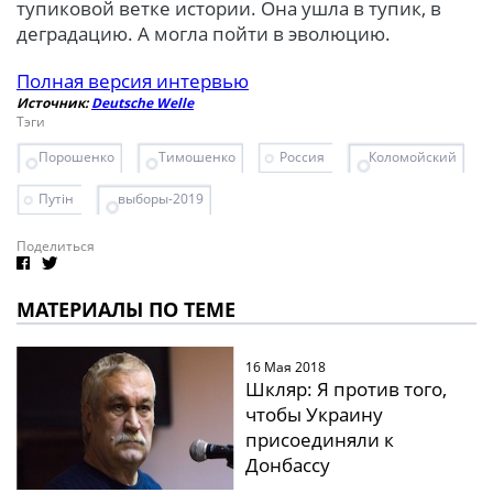
тупиковой ветке истории. Она ушла в тупик, в
деградацию. А могла пойти в эволюцию.
Полная версия интервью
Источник:
Deutsche Welle
Тэги
Порошенко
Тимошенко
Россия
Коломойский
Путін
выборы-2019
Поделиться
МАТЕРИАЛЫ ПО ТЕМЕ
16 Мая 2018
Шкляр: Я против того,
чтобы Украину
присоединяли к
Донбассу