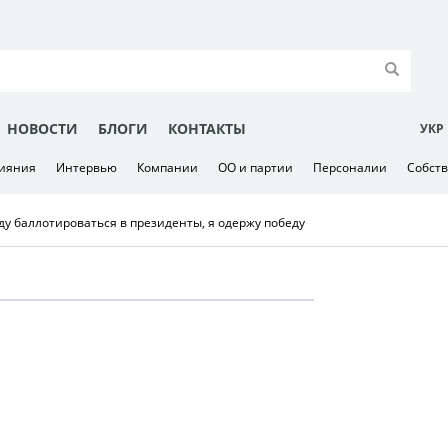
НОВОСТИ
БЛОГИ
КОНТАКТЫ
УКР
лияния
Интервью
Компании
ОО и партии
Персоналии
Собст
ду баллотироваться в президенты, я одержу победу