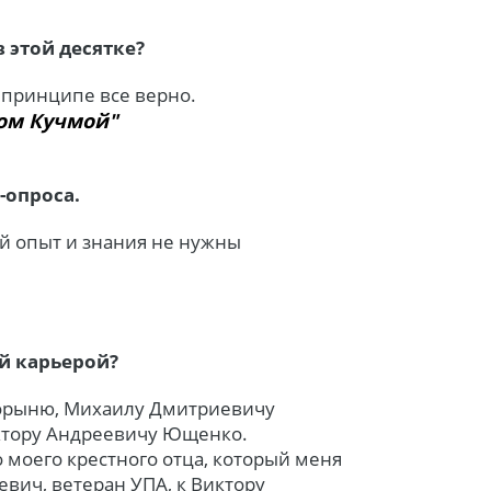
в этой десятке?
 принципе все верно.
ом Кучмой"
-опроса.
ий опыт и знания не нужны
й карьерой?
Горыню, Михаилу Дмитриевичу
ктору Андреевичу Ющенко.
о моего крестного отца, который меня
евич, ветеран УПА, к Виктору