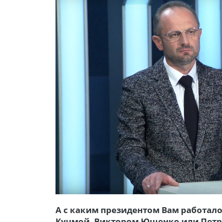
А с каким президентом Вам работало
Кучмой, Виктором Ющенко или Пет