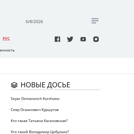
6/8/2026
РУC
венность
НОВЫЕ ДОСЬЕ
Seyar Osmanovich Kurshutov
Сеяр Османович Куршутов
Кто такая Татьяна Кагановская?
Хто такий Володимир Цибулько?