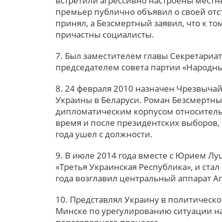
встретили агрессивно настроены местны
премьер публично объявил о своей отст
принял, а Безсмертный заявил, что к то
причастны социалисты.
7. Был заместителем главы Секретариа
председателем совета партии «Народны
8. 24 февраля 2010 назначен Чрезвыч
Украины в Беларуси. Роман Безсмертны
дипломатическим корпусом относител
время и после президентских выборов, 
года ушел с должности.
9. В июле 2014 года вместе с Юрием Л
«Третья Украинская Республика», и стал
года возглавил центральный аппарат А
10. Представлял Украину в политическо
Минске по урегулированию ситуации на