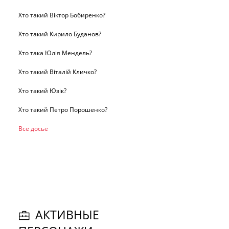
Хто такий Віктор Бобиренко?
Хто такий Кирило Буданов?
Хто така Юлія Мендель?
Хто такий Віталій Кличко?
Хто такий Юзік?
Хто такий Петро Порошенко?
Все досье
АКТИВНЫЕ