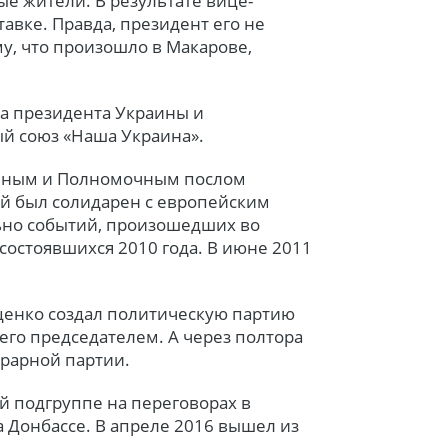
е жители. В результате вице-
авке. Правда, президент его не
му, что произошло в Макарове,
та президента Украины и
й союз «Наша Украина».
айным и Полномочным послом
й был солидарен с европейским
ьно событий, произошедших во
состоявшихся 2010 года. В июне 2011
уценко создал политическую партию
 его председателем. А через полтора
грарной партии.
й подгруппе на переговорах в
 Донбассе. В апреле 2016 вышел из