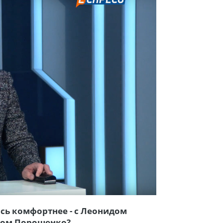
сь комфортнее - с Леонидом
ром Порошенко?