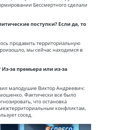
 формировании Бессмертного сделали
литические поступки? Если да, то
далось продавить территориальную
 произошло, мы сейчас находимся в
 Из-за премьера или из-за
оявил малодушие Виктор Андреевич:
мошенко. Фактически все было
огнозировать, что остановка
 межтерриториальным конфликтам,
ьзует сосед.