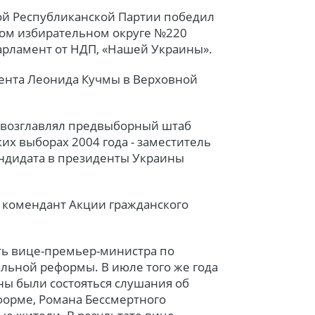
кой Республиканской Партии победил
ком избирательном округе №220
парламент от НДП, «Нашей Украины».
дента Леонида Кучмы в Верховной
а возглавлял предвыборный штаб
их выборах 2004 года - заместитель
андидата в президенты Украины
 комендант Акции гражданского
сть вице-премьер-министра по
льной реформы. В июле того же года
ны были состояться слушания об
орме, Романа Бессмертного