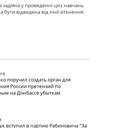
ла задіяна у проведенні цих навчань
бути відведена від лінії зіткнення.
018
о поручил создать орган для
ния России претензий по
ным на Донбассе убыткам
8
к вступил в партию Рабиновича "За