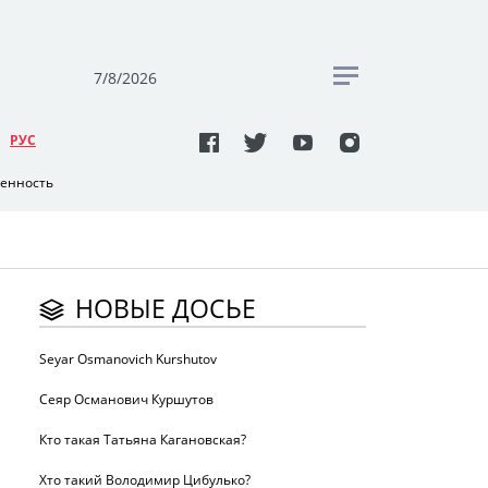
7/8/2026
РУC
венность
НОВЫЕ ДОСЬЕ
Seyar Osmanovich Kurshutov
Сеяр Османович Куршутов
Кто такая Татьяна Кагановская?
Хто такий Володимир Цибулько?