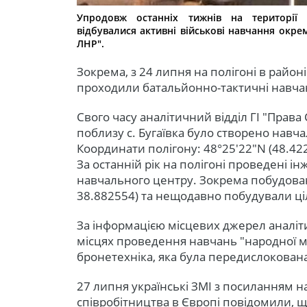
Упродовж останніх тижнів на території 
відбувалися активні військові навчання окрем
ЛНР".
Зокрема, з 24 липня на полігоні в районі
проходили батальйонно-тактичні навча
Свого часу аналітичний відділ ГІ "Права
поблизу с. Бугаївка було створено навч
Координати полігону: 48°25′22″N (48.422
За останній рік на полігоні проведені 
навчального центру. Зокрема побудован
38.882554) та нещодавно побудували цілі
За інформацією місцевих джерел аналітич
місцях проведення навчань "народної м
бронетехніка, яка була передислокована
27 липня українські ЗМІ з посиланням на
співробітництва в Європі повідомили, 