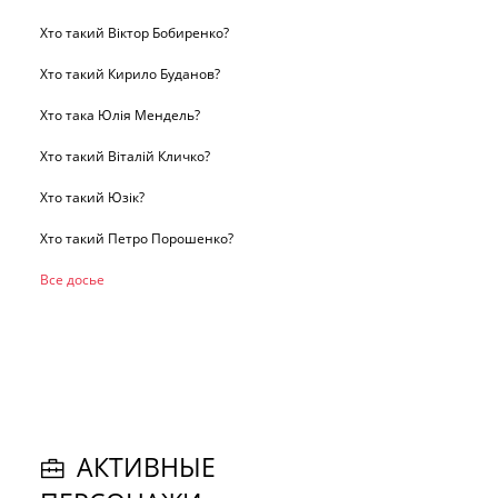
Хто такий Віктор Бобиренко?
Хто такий Кирило Буданов?
Хто така Юлія Мендель?
Хто такий Віталій Кличко?
Хто такий Юзік?
Хто такий Петро Порошенко?
Все досье
АКТИВНЫЕ