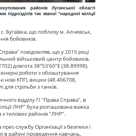
окупованих районів Луганської області
их підрозділів так званої "народної міліції
 с. Бугаївка, що поблизу м. Алчевськ,
ння бойовиків.
 Справа" повідомляв, що у 2015 році
альний військовий центр бойовиків.
702) довгота 38°53′60″E (38.89998).
інженерні роботи з облаштування
і нові КПП, вишки (48.406708,
 для стрільби з танків.
ного відділу ГІ "Права Справа", в
іліції ЛНР" була розташована важка
 з тилових районів "ЛНР".
 прес-службу Організації з безпеки і
що в районі проведення навчань,