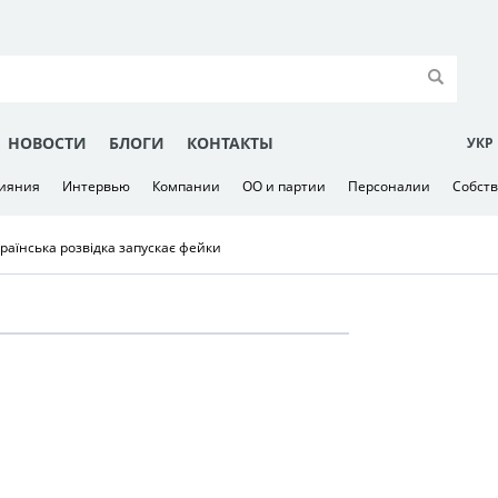
НОВОСТИ
БЛОГИ
КОНТАКТЫ
УКР
лияния
Интервью
Компании
ОО и партии
Персоналии
Собст
раїнська розвідка запускає фейки