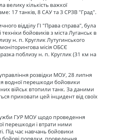
ала велику кількість важкої
ме: 17 танків, 8 САУ та 3 СРЗВ "Град".
ного відділу ГІ "Права справа", була
 техніки бойовиків з міста Луганськ в
изу н. п. Круглик Лутугинського
 моніторингова місія ОБСЄ
разка поблизу н. п. Круглик (31 км на
управління розвідки МОУ, 28 липня
ння водної перешкоди бойовики
йних військ втопили танк. За даними
ться приховати цей інцидент від своїх
служби ГУР МОУ щодо проведення
ої перешкоди і втрати ними
ті. Під час навчань бойовики
в бойові порядки, проведення