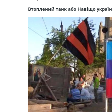
Втоплений танк або Навіщо україн