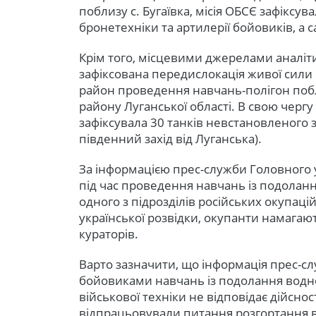
поблизу с. Бугаївка, місія ОБСЄ зафіксув
бронетехніки та артилерії бойовиків, а са
Крім того, місцевими джерелами аналітич
зафіксована передислокація живої сили і
район проведення навчань-полігон побл
району Луганської області. В свою чергу
зафіксувала 30 танків невстановленого з
південний захід від Луганська).
За інформацією прес-служби Головного 
під час проведення навчань із подола
одного з підрозділів російських окупаці
української розвідки, окупанти намагаю
кураторів.
Варто зазначити, що інформація прес-
бойовиками навчань із подолання водн
військової техніки не відповідає дійснос
відпрацьовували питання розгортання 