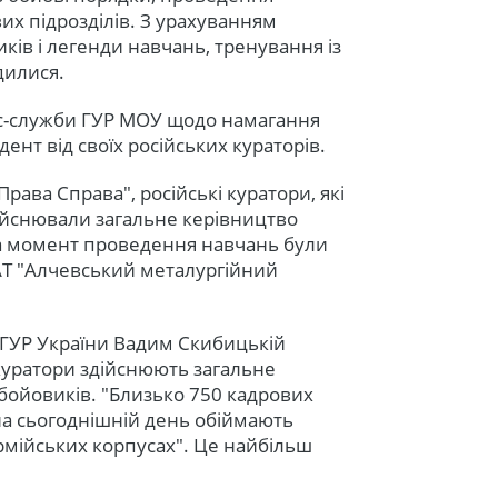
их підрозділів. З урахуванням
ків і легенди навчань, тренування із
дилися.
рес-служби ГУР МОУ щодо намагання
ент від своїх російських кураторів.
Права Справа", російські куратори, які
дійснювали загальне керівництво
на момент проведення навчань були
 АТ "Алчевський металургійний
 ГУР України Вадим Скибицькій
 куратори здійснюють загальне
бойовиків. "Близько 750 кадрових
 на сьогоднішній день обіймають
рмійських корпусах". Це найбільш