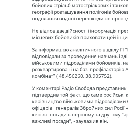
бойових стрільб мотострілкових і танков
географії розташування полігонів бойови
подолання водної перешкоди не прово
Не відповідає дійсності і інформація п
місцевих бойовиків приховати цей інцид
За інформацією аналітичного відділу ГІ "
відповідали за проведення навчань і з
військовими підрозділами бойовиків, 
розквартировані на базі профілакторію
комбінат" ( 48.456260, 38.905752).
У коментарі Радіо Свобода представник
підтвердив той факт, що саме російські
керівництво військовими підрозділами 
офіцерів і генералів Збройних сил Росії
керівні посади в першому та другому "а
важливі посади", - зауважив він.