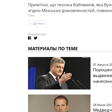
Примітно, що техніка бойовиків, яка бу
згідно Мінських домовленостей, повинна 
Тэги
Донбасс
Поделиться
МАТЕРИАЛЫ ПО ТЕМЕ
01 Августа 2
Порошенк
выдвиже
нанесен
28 Июля 201
Медведчу