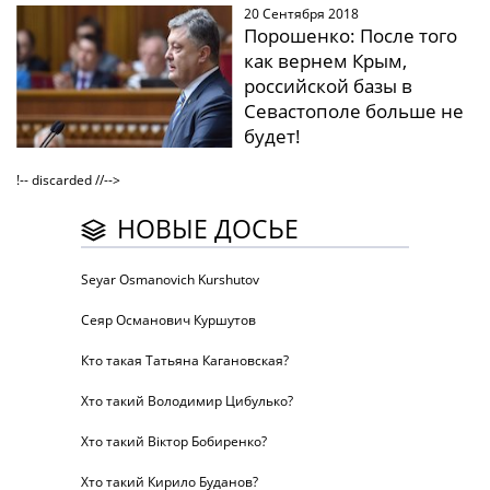
20 Сентября 2018
Порошенко: После того
как вернем Крым,
российской базы в
Севастополе больше не
будет!
!-- discarded //-->
НОВЫЕ ДОСЬЕ
Seyar Osmanovich Kurshutov
Сеяр Османович Куршутов
Кто такая Татьяна Кагановская?
Хто такий Володимир Цибулько?
Хто такий Віктор Бобиренко?
Хто такий Кирило Буданов?