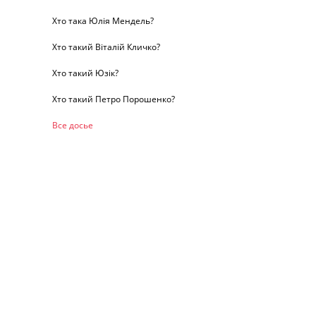
Хто така Юлія Мендель?
Хто такий Віталій Кличко?
Хто такий Юзік?
Хто такий Петро Порошенко?
Все досье