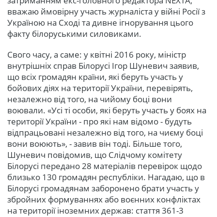
затриманням екс-головного редактора NEXTA,
вважаю ймовірну участь журналіста у війні Росії з
Україною на Сході та дивне ігнорування цього
факту білоруськими силовиками.
Свого часу, а саме: у квітні 2016 року, міністр
внутрішніх справ Білорусі Ігор Шуневич заявив,
що всіх громадян країни, які беруть участь у
бойових діях на території України, перевірять,
незалежно від того, на чийому боці вони
воювали. «Усі ті особи, які беруть участь у боях на
території України - про які нам відомо - будуть
відпрацьовані незалежно від того, на чиєму боці
вони воюють», - завив він тоді. Більше того,
Шуневич повідомив, що Слідчому комітету
Білорусі передано 28 матеріалів перевірок щодо
близько 130 громадян республіки. Нагадаю, що в
Білорусі громадянам заборонено брати участь у
збройних формуваннях або воєнних конфліктах
на території іноземних держав: стаття 361-3