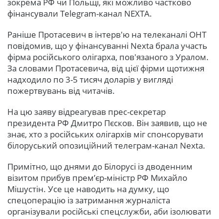
зокрема РФ чи Польщі, які можливо частково
фінансували Telegram-канал NEXTA.
Раніше Протасевич в інтерв'ю на телеканалі ОНТ
повідомив, що у фінансуванні Nexta брала участь
фірма російського олігарха, пов'язаного з Уралом.
За словами Протасевича, від цієї фірми щотижня
надходило по 3-5 тисяч доларів у вигляді
пожертвувань від читачів.
На цю заяву відреагував прес-секретар
президента РФ Дмитро Пєсков. Він заявив, що не
знає, хто з російських олігархів міг спонсорувати
білоруський опозиційний телеграм-канал Nexta.
Примітно, що днями до Білорусі із дводенним
візитом прибув прем’єр-міністр РФ Михайло
Мішустін. Усе це наводить на думку, що
спецоперацію із затримання журналіста
організували російські спецслужби, аби ізолювати