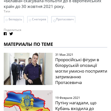
«Бєлавіа» скасувала польоти до 8 європейських
країн до 30 жовтня 2021 року.
Тэги
Беларусь
Снегирев
Протасевич
Поделиться
МАТЕРИАЛЫ ПО ТЕМЕ
31 Мая 2021
Проросійські фігури в
білоруській опозиції
могли умисно посприяти
затриманню
Протасевича
19 Февраля 2021
Путіну нагадали, що
Кубань входила до