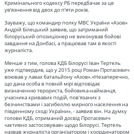
Кримінального кодексу РБ передбачає за це
ув’язнення від двох до п’яти років.
Зауважу, що командир полку МВС України «Азов»
Андрій Білецький заявив, що затриманий
білоруський опозиціонер не виконував бойові
завдання на Донбасі, а працював там в якості
журналіста.
Менше з тим, голова КДБ Білорусі Іван Тертель
уже підтвердив, що у 2015 році Роман Протасевич
воював у лавах батальйону «Азов».«Незаперечно,
що дана особа в повній мірі відповідає
визначенню терориста, бойовика-найманця,
учасника кривавих подій, пов'язаних з
безчинствами і загибеллю мирного населення на
південному сході України», - заявив він. На думку
голови КДБ, отриманий досвід Протасевич
«активно застосовував» щодо Білорусі. Тертель
назвав журналіста організатором і координатором