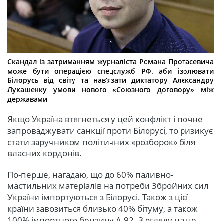
Скандал із затриманням журналіста Романа Протасевича
може бути операцією спецслужб РФ, аби ізолювати
Білорусь від світу та нав’язати диктатору Алєксандру
Лукашенку умови нового «Союзного договору» між
державами
Якщо Україна втягнеться у цей конфлікт і почне
запроваджувати санкції проти Білорусі, то ризикує
стати заручником політичних «розборок» біля
власних кордонів.
По-перше, нагадаю, що до 60% паливно-
мастильних матеріалів на потреби Збройних сил
України імпортуються з Білорусі. Також з цієї
країни завозиться близько 40% бітуму, а також
100% імпортного бензину А-92. З огляду на це,