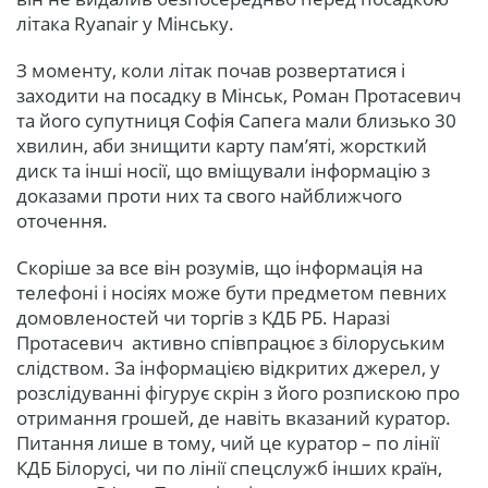
літака Ryanair у Мінську.
З моменту, коли літак почав розвертатися і
заходити на посадку в Мінськ, Роман Протасевич
та його супутниця Софія Сапега мали близько 30
хвилин, аби знищити карту пам’яті, жорсткий
диск та інші носії, що вміщували інформацію з
доказами проти них та свого найближчого
оточення.
Скоріше за все він розумів, що інформація на
телефоні і носіях може бути предметом певних
домовленостей чи торгів з КДБ РБ. Наразі
Протасевич активно співпрацює з білоруським
слідством. За інформацією відкритих джерел, у
розслідуванні фігурує скрін з його розпискою про
отримання грошей, де навіть вказаний куратор.
Питання лише в тому, чий це куратор – по лінії
КДБ Білорусі, чи по лінії спецслужб інших країн,