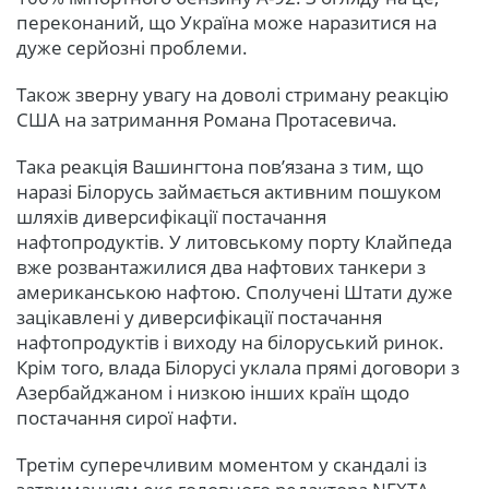
переконаний, що Україна може наразитися на
дуже серйозні проблеми.
Також зверну увагу на доволі стриману реакцію
США на затримання Романа Протасевича.
Така реакція Вашингтона пов’язана з тим, що
наразі Білорусь займається активним пошуком
шляхів диверсифікації постачання
нафтопродуктів. У литовському порту Клайпеда
вже розвантажилися два нафтових танкери з
американською нафтою. Сполучені Штати дуже
зацікавлені у диверсифікації постачання
нафтопродуктів і виходу на білоруський ринок.
Крім того, влада Білорусі уклала прямі договори з
Азербайджаном і низкою інших країн щодо
постачання сирої нафти.
Третім суперечливим моментом у скандалі із