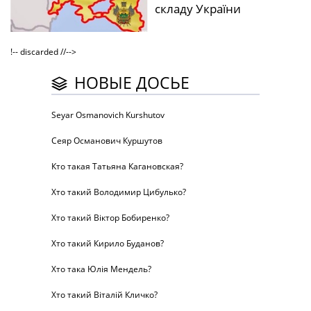
складу України
!-- discarded //-->
НОВЫЕ ДОСЬЕ
Seyar Osmanovich Kurshutov
Сеяр Османович Куршутов
Кто такая Татьяна Кагановская?
Хто такий Володимир Цибулько?
Хто такий Віктор Бобиренко?
Хто такий Кирило Буданов?
Хто така Юлія Мендель?
Хто такий Віталій Кличко?