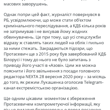
масових заворушень.
Однак попри цей факт, журналіст повернувся в
РБ, усвідомлюючи, що може стати об’єктом
кримінального переслідування, а КДБ кілька років
не затримував і не висував йому жодних
обвинувачень. Це при тому, що усі спецслужби
відразу ж ставлять таких людей на облік і пильно
за ними стежать. Закрадаються підозри, що
Протасевич ще з 2015 року був завербований КДБ
Білорусі і тому до нього не було запитань з
приводу його участі в «Азові». Цим же можна
пояснити і його звільнення з посади головного
редактора NEXTA 28 вересня 2020 року – за місяць
до того, як режим Лукашенка оголосив Telegram-
канал екстремістською організацією.
Ще одним цікавим моментом є збереження
Протасевичем компрометуючої інформації, яку
він не видалив безпосередньо перед посадкою