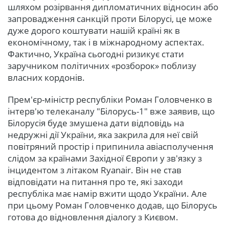
шляхом розірвання дипломатичних відносин або
запровадження санкцій проти Білорусі, це може
дуже дорого коштувати нашій країні як в
економічному, так і в міжнародному аспектах.
Фактично, Україна сьогодні ризикує стати
заручником політичних «розборок» поблизу
власних кордонів.
Прем'єр-міністр республіки Роман Головченко в
інтерв'ю телеканалу "Білорусь-1" вже заявив, що
Білорусія буде змушена дати відповідь на
недружні дії України, яка закрила для неї свій
повітряний простір і припинила авіасполучення
слідом за країнами Західної Європи у зв'язку з
інцидентом з літаком Ryanair. Він не став
відповідати на питання про те, які заходи
республіка має намір вжити щодо України. Але
при цьому Роман Головченко додав, що Білорусь
готова до відновлення діалогу з Києвом.