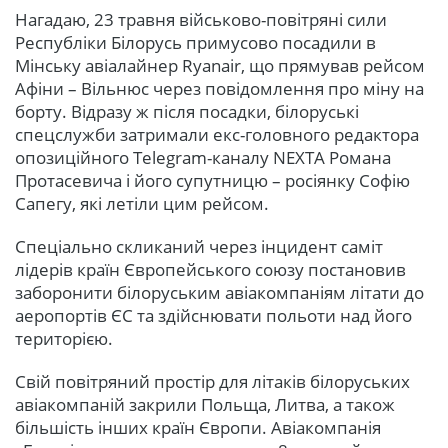
Нагадаю, 23 травня військово-повітряні сили
Республіки Білорусь примусово посадили в
Мінську авіалайнер Ryanair, що прямував рейсом
Афіни – Вільнюс через повідомлення про міну на
борту. Відразу ж після посадки, білоруські
спецслужби затримали екс-головного редактора
опозиційного Telegram-каналу NEXTA Романа
Протасевича і його супутницю – росіянку Софію
Сапегу, які летіли цим рейсом.
Спеціально скликаний через інцидент саміт
лідерів країн Європейського союзу постановив
заборонити білоруським авіакомпаніям літати до
аеропортів ЄС та здійснювати польоти над його
територією.
Свій повітряний простір для літаків білоруських
авіакомпаній закрили Польща, Литва, а також
більшість інших країн Європи. Авіакомпанія