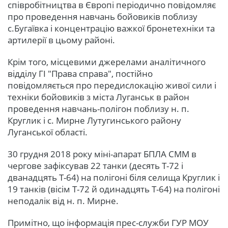
співробітництва в Європі періодично повідомляє
про проведення навчань бойовиків поблизу
с.Бугаївка і концентрацію важкої бронетехніки та
артилерії в цьому районі.
Крім того, місцевими джерелами аналітичного
відділу ГІ "Права справа", постійно
повідомляється про передислокацію живої сили і
техніки бойовиків з міста Луганськ в район
проведення навчань-полігон поблизу н. п.
Круглик і с. Мирне Лутугинського району
Луганської області.
30 грудня 2018 року міні-апарат БПЛА СММ в
чергове зафіксував 22 танки (десять Т-72 і
дванадцять Т-64) на полігоні біля селища Круглик і
19 танків (вісім T-72 й одинадцять Т-64) на полігоні
неподалік від н. п. Мирне.
Примітно, що інформація прес-служби ГУР МОУ