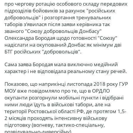
про чергову ротацію особового складу передових
підрозділів бойовиків за рахунок "російських
добровольців" і розгортання тренувальних
таборів з’явилася після заяви керівника так
званого "Союзу добровольців Донбасу"
Олександра Бородая щодо готовності "Союзу"
надіслати на окупований Донбас як мінімум дві
БТГ російських "добровольців".
Сама заява Бородая мала виключно медійний
характер і не відповідала реальному стану речей.
Показово, що наприкінці листопада 2018 року ГУР
МОУ вже повідомляло про те, що в ОРДЛО
окупанти розгорнули мобільні пункти і відібрані
ними люди їдуть в військові табори, але на
території Ростовської області РФ, де протягом 1,5-
2 місяців проходять інтенсивну військову
підготовку (вогневу, тактико-спеціальну,
розвідувально-диверсійну).