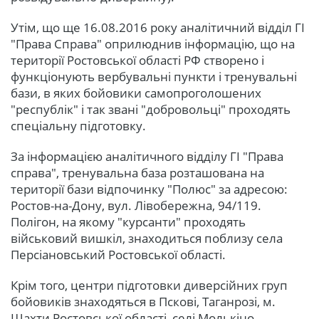
Утім, що ще 16.08.2016 року аналітичний відділ ГІ
"Права Справа" оприлюднив інформацію, що на
території Ростовської області РФ створено і
функціонують вербувальні пункти і тренувальні
бази, в яких бойовики самопроголошених
"республік" і так звані "добровольці" проходять
спеціальну підготовку.
За інформацією аналітичного відділу ГІ "Права
справа", тренувальна база розташована на
території бази відпочинку "Полюс" за адресою:
Ростов-на-Дону, вул. Лівобережна, 94/119.
Полігон, на якому "курсанти" проходять
військовий вишкіл, знаходиться поблизу села
Персіановський Ростовської області.
Крім того, центри підготовки диверсійних груп
бойовиків знаходяться в Пскові, Таганрозі, м.
Шахти Ростовської області, селі Молькіно