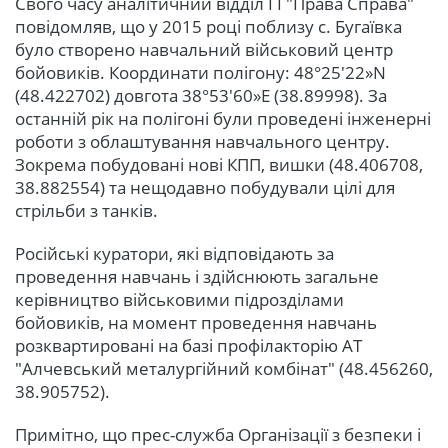
Свого часу аналітичний відділ ГІ "Права Справа"
повідомляв, що у 2015 році поблизу с. Бугаївка
було створено навчальний військовий центр
бойовиків. Координати полігону: 48°25
′
22»N
(48.422702) довгота 38°53
′
60»E (38.89998). За
останній рік на полігоні були проведені інженерні
роботи з облаштування навчального центру.
Зокрема побудовані нові КПП, вишки (48.406708,
38.882554) та нещодавно побудували цілі для
стрільби з танків.
Російські куратори, які відповідають за
проведення навчань і здійснюють загальне
керівництво військовими підрозділами
бойовиків, на момент проведення навчань
розквартировані на базі профілакторію АТ
"Алчевський металургійний комбінат" (48.456260,
38.905752).
Примітно, що прес-служба Організації з безпеки і