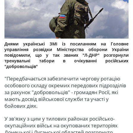
Днями українські ЗМІ із посиланням на Головне
управління розвідки Міністерства оборони України
повідомили, що у так званих "Л-ДНР" розгорнули
тренувальні табори в очікуванні російських
"добровольців"
"Передбачається забезпечити чергову ротацію
особового складу окремих передових підрозділів
за рахунок "добровольців" - громадян Росії, які
мають досвід військової служби та участі у
бойових діях.
У зв'язку з цим у тилових районах російсько-
окупаційних військ на окупованих територіях
Донецької і Луганської областей розгорнуто