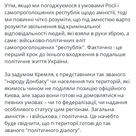
Утім, якщо ми погоджуємося з умовами Росії і
самопроголошених республік щодо амністії, тоді
ми повинні чітко розуміти, що під амністією варто
розуміти звільнення від кримінальної
відповідальності людей, які взяли в руки зброю, а
саме: військово-політичних еліт
самопроголошених "республік". Фактично - це
перший крок до їхнього входження в подальше
політичне життя України.
За задумом Кремля, є представники так званого
"народу Донбасу" чи населення тих територій, які
якимось чином не поділяли позицію офіційного
Києва, але зараз вони готові на домовлятися на
певних умовах – чи то федералізації, чи надання
особливого статусу цим регіонам. Загальна
амністія – і військова, і політична. Це начебто
буде свідчити, що ті території готові до так
званого "політичного діалогу".