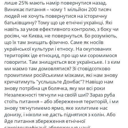
лише 25% мають намір повернутися назад.
Виникає питання – чому 1 мільйон 200 тисяч
людей не хочуть повернутися на історичну
батьківщину? Тому що це етнічні українці. Які
навіть за умов ефективного контролю, з боку чи
росіян, чи Києва, не повернуться. Бо розуміють,
що їх там знищать фізично. Саме як носіїв
української культури і етносу. На окупованих
територіях іде етноцид, про що ми соромимося
говорити. Там знищується все українське. І з ким
ми маємо там домовлятися? Зі стовідсотково
промитими російськими мізками, які нам знову
кричатимуть "услышьте Донбас"? Навіщо нам
знову потрібна ця болячка, яку ми всі роки
Незалежності тягнули на своїй шиї? Зараз руба
стоїть питання – або збереження територій, і ми
знову тягнутимемо ярмо, яке хилитиме нас
донизу, і ніколи не дасть піднятися з колін. Або
йде питання збереження етнічної
самоідентифікації, збереження нації.