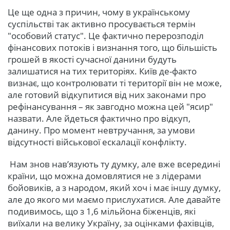
Це ще одна з причин, чому в українському
суспільстві так активно просувається термін
"особовий статус". Це фактично перерозподіл
фінансових потоків і визнання того, що більшість
грошей в якості сучасної данини будуть
залишатися на тих територіях. Київ де-факто
визнає, що контролювати ті території він не може,
але готовий відкупитися від них законами про
рефінансування – як завгодно можна цей "ясир"
назвати. Але йдеться фактично про відкуп,
данину. Про момент невтручання, за умови
відсутності військової ескалації конфлікту.
Нам знов нав’язують ту думку, але вже всередині
країни, що можна домовлятися не з лідерами
бойовиків, а з народом, який хоч і має іншу думку,
але до якого ми маємо прислухатися. Але давайте
подивимось, що з 1,6 мільйона біженців, які
виїхали на велику Україну, за оцінками фахівців,