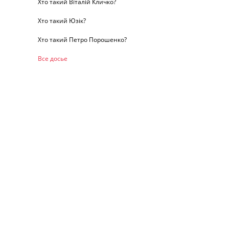
Хто такий Віталій Кличко?
Хто такий Юзік?
Хто такий Петро Порошенко?
Все досье