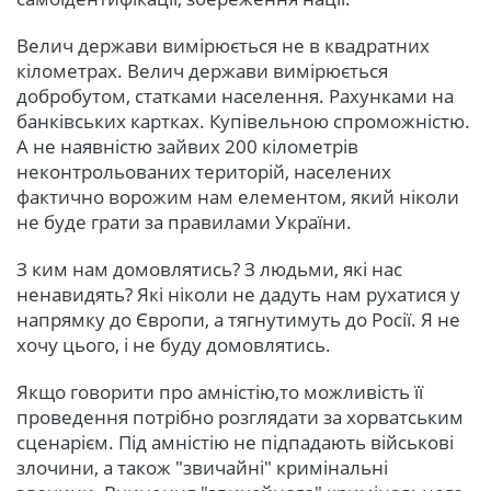
Велич держави вимірюється не в квадратних
кілометрах. Велич держави вимірюється
добробутом, статками населення. Рахунками на
банківських картках. Купівельною спроможністю.
А не наявністю зайвих 200 кілометрів
неконтрольованих територій, населених
фактично ворожим нам елементом, який ніколи
не буде грати за правилами України.
З ким нам домовлятись? З людьми, які нас
ненавидять? Які ніколи не дадуть нам рухатися у
напрямку до Європи, а тягнутимуть до Росії. Я не
хочу цього, і не буду домовлятись.
Якщо говорити про амністію,то можливість її
проведення потрібно розглядати за хорватським
сценарієм. Під амністію не підпадають військові
злочини, а також "звичайні" кримінальні