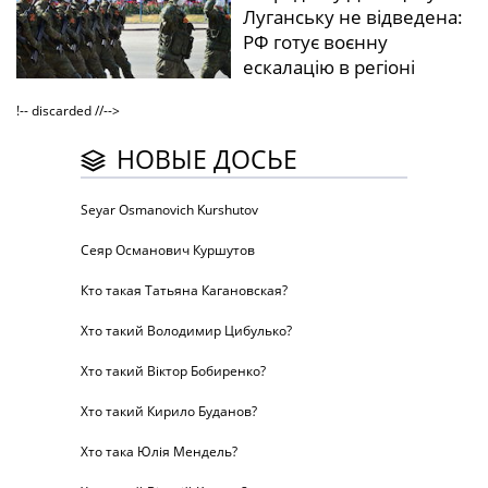
Луганську не відведена:
РФ готує воєнну
ескалацію в регіоні
!-- discarded //-->
НОВЫЕ ДОСЬЕ
Seyar Osmanovich Kurshutov
Сеяр Османович Куршутов
Кто такая Татьяна Кагановская?
Хто такий Володимир Цибулько?
Хто такий Віктор Бобиренко?
Хто такий Кирило Буданов?
Хто така Юлія Мендель?