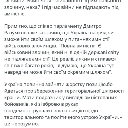
злочини. Вчинення "звичайного" кримінального
злочину, нехай і під час війни не підпадають під
амністію.
Примітно, що спікер парламенту Дмитро
Разумков вже зазначив, що Україна навряд чи
зможе йти своїм шляхом у питаннях амністії
військових злочинців. "Повна амністія. Є
військовий злочин, який ні в одній державі світу
не підлягає амністії. Це реалії, з якими стикався
світ вже багато років, і я думаю, що Україна тут
навряд чи може йти своїм окремим шляхом".
Україна повинна зайняти жорстку позицію,бо
йдеться про збереження територіальної цілісності
країни. Мати подразник у вигляді амністованих
бойовиків, які зі зброєю в руках
продемонстрували свою позицію щодо
територіального та політичного устрою України, –
це нерозумно.