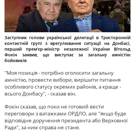
Заступник голови української делегації в Тристоронній
контактній групі з врегулювання ситуації на Донбасі,
перший прем'єр-міністр незалежної України Вітольд
Фокін заявив, що виступає за загальну амністію
бойовиків
"Моя позиція - потрібно оголосити загальну
амністію, провести вибори, вирішити питання
особливого статусу окремих районів, а краще -
всього Донбасу", - сказав він.
Фокін сказав, що поки не готовий вести
переговори з ватажками ОРДЛО, але "якщо буде
відповідне доручення президента або Верховної
Ради", за ним справа не стане.