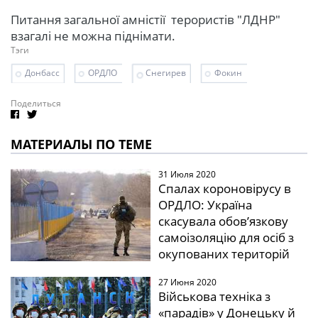
Питання загальної амністії терористів "ЛДНР"
взагалі не можна піднімати.
Тэги
Донбасс
ОРДЛО
Снегирев
Фокин
Поделиться
МАТЕРИАЛЫ ПО ТЕМЕ
31 Июля 2020
Спалах короновірусу в
ОРДЛО: Україна
скасувала обов’язкову
самоізоляцію для осіб з
окупованих територій
27 Июня 2020
Військова техніка з
«парадів» у Донецьку й